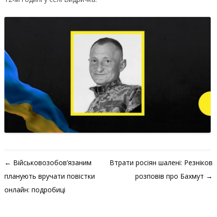
Навігація по запису
←
Військовозобов’язаним
Втрати росіян шалені: Резніков
планують вручати повістки
розповів про Бахмут
→
онлайн: подробиці