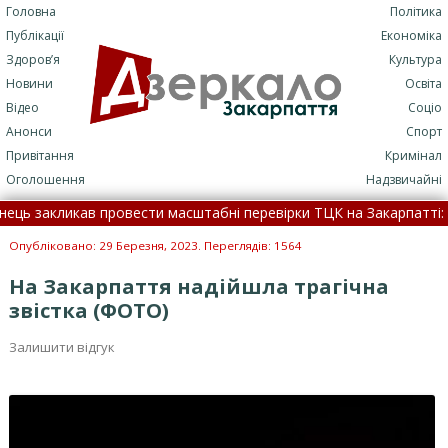
Головна
Політика
Публікації
Економіка
Здоров’я
Культура
Новини
Освіта
Відео
Соціо
Анонси
Спорт
Привітання
Кримінал
Оголошення
Надзвичайні
 закликав провести масштабні перевірки ТЦК на Закарпатті: дета
одна сумна звістка про втрату серед закарпатських війсь
Опубліковано: 29 Березня, 2023. Переглядів: 1564
На Закарпаття надійшла трагічна
звістка (ФОТО)
Залишити відгук