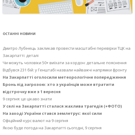
ОСТАННІ НОВИНИ
Дмитро Лубінець закликав провести масштабні перевірки ТЦК на
Закарпатті: деталі
Чи можуть чоловіки 50+ виїхати за кордон: детальне пояснення
Відбувся 231 бій: у Генштабі назвали найважчі напрямки фронту
На Закарпатті оголосили метеорологічне попередження
Бронь під загрозою: хто з українців може втратити
відстрочку вже з 1 вересня
9 серпня: це цікаво знати
У селі на Закарпатті сталася жахлива трагедія (+ФОТО)
На заході України стався землетрус: якої сили
Офіційний курс валют на 9 серпня
Якою буде погода на Закарпатті сьогодні, 9 серпня