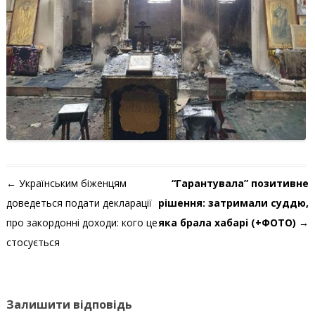
Навігація по запису
←
Українським біженцям
“Гарантувала” позитивне
доведеться подати декларації
рішення: затримали суддю,
про закордонні доходи: кого це
яка брала хабарі (+ФОТО)
→
стосується
Залишити відповідь