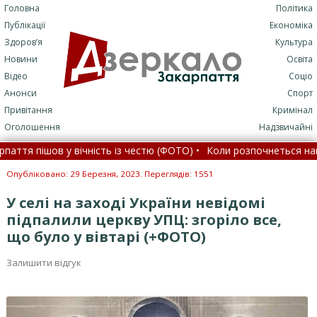
Головна
Політика
Публікації
Економіка
Здоров’я
Культура
Новини
Освіта
Відео
Соціо
Анонси
Спорт
Привітання
Кримінал
Оголошення
Надзвичайні
пішов у вічність із честю (ФОТО) •
Коли розпочнеться навчальни
ару блискавки постраждали хлопець і дівчина (ФОТО)
•
Офі
Опубліковано: 29 Березня, 2023. Переглядів: 1551
У селі на заході України невідомі
підпалили церкву УПЦ: згоріло все,
що було у вівтарі (+ФОТО)
Залишити відгук