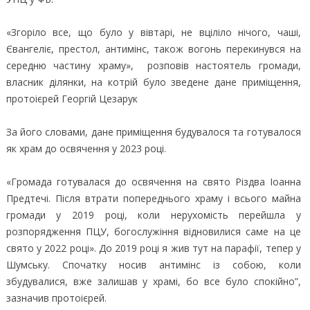
«Згоріло все, що було у вівтарі, не вціліло нічого, чаші,
Євангеліє, престол, антимінс, також вогонь перекинувся на
середню частину храму», розповів настоятель громади,
власник ділянки, на котрій було зведене дане приміщення,
протоієрей Георгій Цезарук
За його словами, дане приміщення будувалося та готувалося
як храм до освячення у 2023 році.
«Громада готувалася до освячення на свято Різдва Іоанна
Предтечі. Після втрати попереднього храму і всього майна
громади у 2019 році, коли нерухомість перейшла у
розпорядження ПЦУ, богослужіння відновилися саме на це
свято у 2022 році». До 2019 році я жив тут на парафії, тепер у
Шумську. Спочатку носив антимінс із собою, коли
збудувалися, вже залишав у храмі, бо все було спокійно”,
зазначив протоієрей.