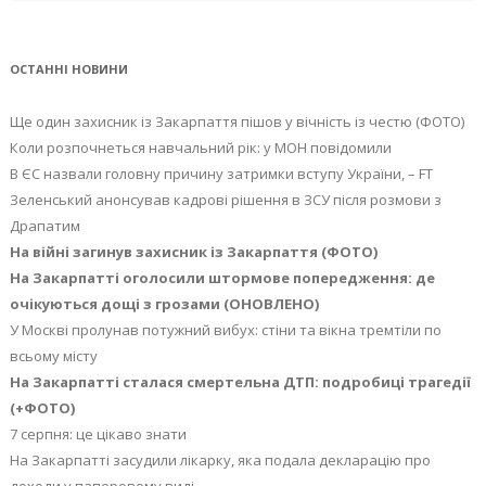
ОСТАННІ НОВИНИ
Ще один захисник із Закарпаття пішов у вічність із честю (ФОТО)
Коли розпочнеться навчальний рік: у МОН повідомили
В ЄС назвали головну причину затримки вступу України, – FT
Зеленський анонсував кадрові рішення в ЗСУ після розмови з
Драпатим
На війні загинув захисник із Закарпаття (ФОТО)
На Закарпатті оголосили штормове попередження: де
очікуються дощі з грозами (ОНОВЛЕНО)
У Москві пролунав потужний вибух: стіни та вікна тремтіли по
всьому місту
На Закарпатті сталася смертельна ДТП: подробиці трагедії
(+ФОТО)
7 серпня: це цікаво знати
На Закарпатті засудили лікарку, яка подала декларацію про