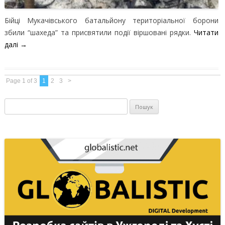
Бійці Мукачівського батальйону територіальної борони
збили “шахеда” та присвятили події віршовані рядки.
Читати
далі
→
Page 1 of 3
1
2
3
>
Пошук