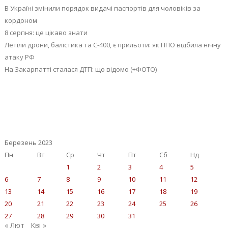
В Україні змінили порядок видачі паспортів для чоловіків за
кордоном
8 серпня: це цікаво знати
Летіли дрони, балістика та С-400, є прильоти: як ППО відбила нічну
атаку РФ
На Закарпатті сталася ДТП: що відомо (+ФОТО)
Березень 2023
Пн
Вт
Ср
Чт
Пт
Сб
Нд
1
2
3
4
5
6
7
8
9
10
11
12
13
14
15
16
17
18
19
20
21
22
23
24
25
26
27
28
29
30
31
« Лют
Кві »