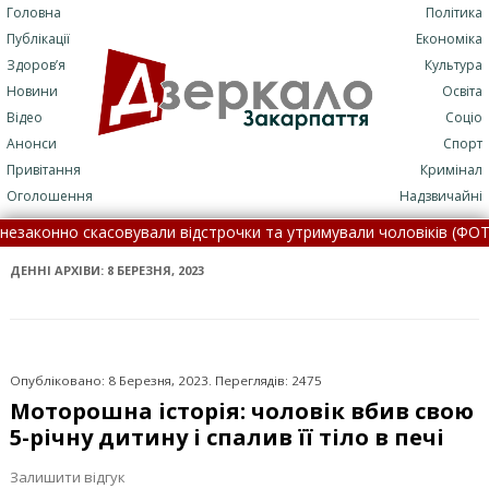
Головна
Політика
Публікації
Економіка
Здоров’я
Культура
Новини
Освіта
Відео
Соціо
Анонси
Спорт
Привітання
Кримінал
Оголошення
Надзвичайні
вували відстрочки та утримували чоловіків (ФОТО) •
Укрзалізниц
дні, 8 серпня •
ДЕННІ АРХІВИ:
8 БЕРЕЗНЯ, 2023
Опубліковано: 8 Березня, 2023. Переглядів: 2475
Моторошна історія: чоловік вбив свою
5-річну дитину і спалив її тіло в печі
Залишити відгук