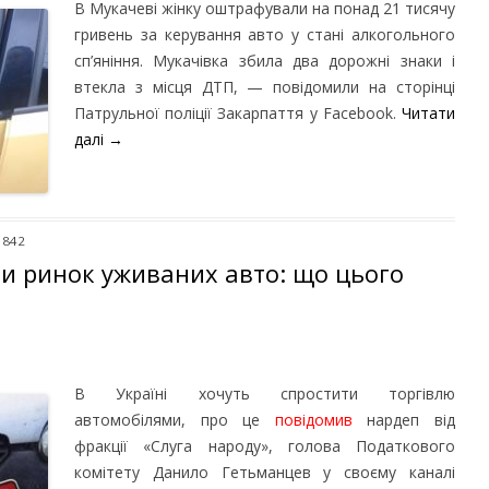
В Мукачеві жінку оштрафували на понад 21 тисячу
гривень за керування авто у стані алкогольного
сп’яніння. Мукачівка збила два дорожні знаки і
втекла з місця ДТП, — повідомили на сторінці
Патрульної поліції Закарпаття у Facebook.
Читати
далі
→
 842
ти ринок уживаних авто: що цього
В Україні хочуть спростити торгівлю
автомобілями, про це
повідомив
нардеп від
фракції «Слуга народу», голова Податкового
комітету Данило Гетьманцев у своєму каналі