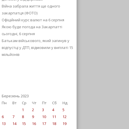
Війна забрала життя ще одного
закарпатця (ФОТО)
Офіційний курс валют на 6 серпня
Якою буде погода на Закарпатті
сьогодні, 6 серпня
Батькам військового, який загинув у
відпустці у ДТП, відмовили у виплаті 15
мільйонів
Березень 2023
Пн
Вт
Ср
Чт
Пт
Сб
Нд
1
2
3
4
5
6
7
8
9
10
11
12
13
14
15
16
17
18
19