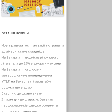
ОСТАННІ НОВИНИ
Нові правила госпіталізації: потрапити
до лікарні стане складніше
На Закарпатті водність річок цього
літа впала до 25% від норми – експерт
На Закарпатті оголосили
метеорологічне попередження
У ТЦК на Закарпатті масштабні
обшуки: що відомо
6 серпня: це цікаво знати
5 тисяч для школяра: як батькам
першокласників швидко оформити
допомогу від держави