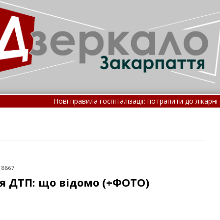
ві правила госпіталізації: потрапити до лікарні стане складніше •
акарпаттям шириться сумна звістка (ФОТО) •
 8867
я ДТП: що відомо (+ФОТО)