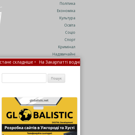
Політика
Економіка
Культура
Освіта
Соціо
Спорт
Кримінал
Надзвичайні
На Закарпатті водність річок цього літа впала до 25% від норми 
Пошук