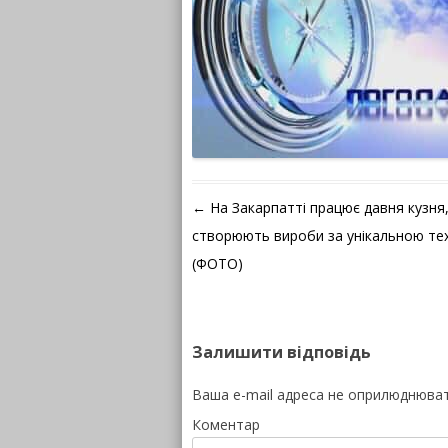
Навігація по запису
←
На Закарпатті працює давня кузня,
створюють вироби за унікальною те
(ФОТО)
Залишити відповідь
Ваша e-mail адреса не оприлюднюва
Коментар