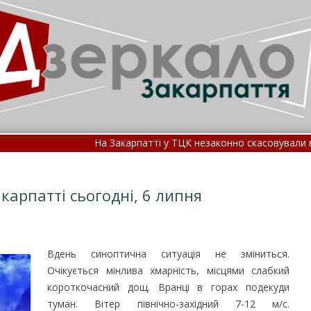
На Закарпатті у ТЦК незаконно скасовували відст
Якою буде погода на Закарпатті сьогодні, 8 серпн
1
карпатті сьогодні, 6 липня
Вдень синоптична ситуація не зміниться.
Очікується мінлива хмарність, місцями слабкий
короткочасний дощ. Вранці в горах подекуди
туман.
Вітер північно-західний 7-12 м/с.