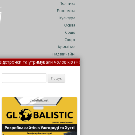
Політика
Економіка
Культура
Освіта
Соціо
Спорт
Кримінал
Надзвичайні
рочки та утримували чоловіків (ФОТО) •
Укрзалізниця повідомила
я •
Пошук