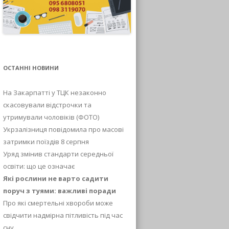
ОСТАННІ НОВИНИ
На Закарпатті у ТЦК незаконно
скасовували відстрочки та
утримували чоловіків (ФОТО)
Укрзалізниця повідомила про масові
затримки поїздів 8 серпня
Уряд змінив стандарти середньої
освіти: що це означає
Які рослини не варто садити
поруч з туями: важливі поради
Про які смертельні хвороби може
свідчити надмірна пітливість під час
сну