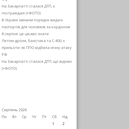
На Закарпатті сталася ДТП, є
постраждалі (+ФОТО)
В Україні змінили порядок видачі
паспортів для чоловіків за кордоном
8 серпня: це цікаво знати
Летіли дрони, балістика та С-400, є
прильоти: як ППО відбила нічну атаку
РФ
На Закарпатті сталася ДТП: що відомо
(+ФОТО)
Серпень 2026
Пн
Вт
Ср
Чт
Пт
Сб
Нд
1
2