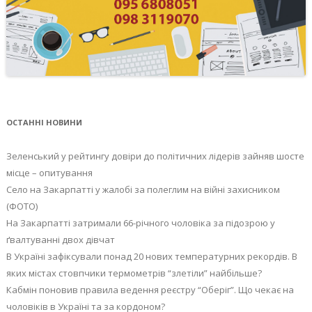
ОСТАННІ НОВИНИ
Зеленський у рейтингу довіри до політичних лідерів зайняв шосте
місце – опитування
Село на Закарпатті у жалобі за полеглим на війні захисником
(ФОТО)
На Закарпатті затримали 66-річного чоловіка за підозрою у
ґвалтуванні двох дівчат
В Україні зафіксували понад 20 нових температурних рекордів. В
яких містах стовпчики термометрів “злетіли” найбільше?
Кабмін поновив правила ведення реєстру “Оберіг”. Що чекає на
чоловіків в Україні та за кордоном?