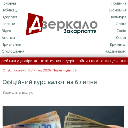
Головна
Політика
Публікації
Економіка
Здоров’я
Культура
Новини
Освіта
Відео
Соціо
Анонси
Спорт
Привітання
Кримінал
Оголошення
Надзвичайні
тингу довіри до політичних лідерів зайняв шосте місце – опитува
оспіталізації: потрапити до лікарні стане складніше
•
На З
Опубліковано: 6 Липня, 2026. Переглядів: 58
Офіційний курс валют на 6 липня
Залишити відгук