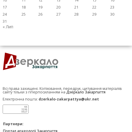
10
11
12
13
14
15
16
17
18
19
20
21
22
23
24
25
26
27
28
29
30
31
« Лип
Всі права захищені. Копіювання, передрук, цитування матеріалів
сайту тільки з гіперпосиланням на
Дзеркало Закарпаття
Електронна пошта:
dzerkalo-zakarpattya@ukr.net
Партнери:
Портал археології Закарпаття