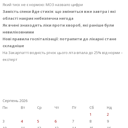
Який тиск не є нормою: МОЗ назвало цифри
Замість спеки йде стихія: що зміниться вже завтра і які
області накриє небезпечна негода
Як вчені знаходять ліки проти хвороб, які раніше були
невиліковними
Нові правила госпіталізації: потрапити до лікарні стане
складніше
На Закарпатті водність річок цього літа впала до 25% від норми –
експерт
Серпень 2026
Пн
Вт
Ср
Чт
Пт
Сб
Нд
1
2
3
4
5
6
7
8
9