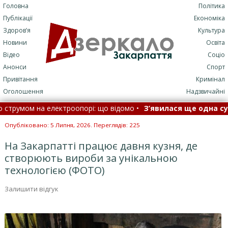
Головна
Політика
Публікації
Економіка
Здоров’я
Культура
Новини
Освіта
Відео
Соціо
Анонси
Спорт
Привітання
Кримінал
Оголошення
Надзвичайні
м на електроопорі: що відомо •
З’явилася ще одна сумна зві
, балістика та С-400, є прильоти: як ППО відбила нічну атаку РФ 
Опубліковано: 5 Липня, 2026. Переглядів: 225
На Закарпатті працює давня кузня, де
створюють вироби за унікальною
технологією (ФОТО)
Залишити відгук