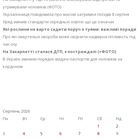
утримували чоловіків (ФОТО)
Укрзалізниця повідомила про масові затримки поїздів 8 серпня
Уряд змінив стандарти середньої освіти: що це означає
Які рослини не варто садити поруч з туями: важливі поради
Про які смертельні хвороби може свідчити надмірна пітливість під
час сну
На Закарпатті сталася ДТП, є постраждалі (+ФОТО)
В Україні змінили порядок видачі паспортів для чоловіків за
кордоном
Серпень 2026
Пн
Вт
Ср
Чт
Пт
Сб
Нд
1
2
3
4
5
6
7
8
9