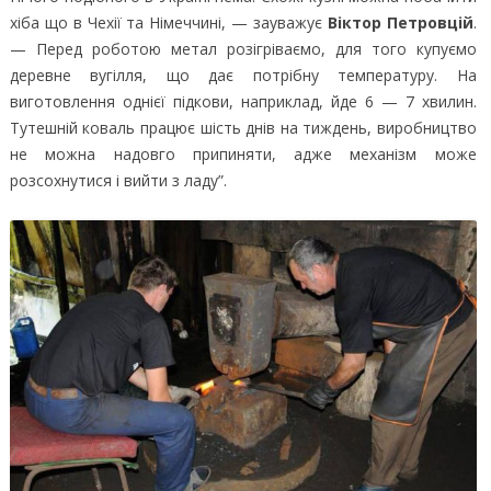
хіба що в Чехії та Німеччині, — зауважує
Віктор Петровцій
.
— Перед роботою метал розігріваємо, для того купуємо
деревне вугілля, що дає потрібну температуру. На
виготовлення однієї підкови, наприклад, йде 6 — 7 хвилин.
Тутешній коваль працює шість днів на тиждень, виробництво
не можна надовго припиняти, адже механізм може
розсохнутися і вийти з ладу”.