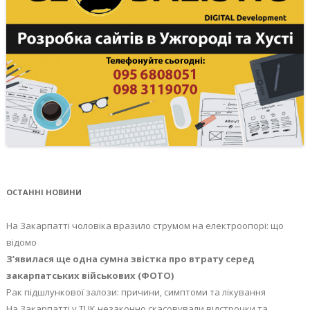
ОСТАННІ НОВИНИ
На Закарпатті чоловіка вразило струмом на електроопорі: що
відомо
З’явилася ще одна сумна звістка про втрату серед
закарпатських військових (ФОТО)
Рак підшлункової залози: причини, симптоми та лікування
На Закарпатті у ТЦК незаконно скасовували відстрочки та