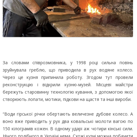
За словами співрозмовника, у 1998 році сильна повінь
зруйнувала греблю, що приводила в рух водяне колесо.
Через це кузня припинила роботу. Згодом тут провели
реконструкцію і відкрили кузню-музей. Місцеві майстри
бережуть старовинну технологію кування, з допомогою якої
створюють лопати, мотики, підкови на щастя та інші вироби.
“Води гірської річки обертають величезне дубове колесо. А
воно вже приводить у рух два ковальські молоти вагою по
150 кілограмів кожен. В одному ударі аж чотири кінські сили.
Нічого подібного в Україні нема. Схожі кузні можна побачити