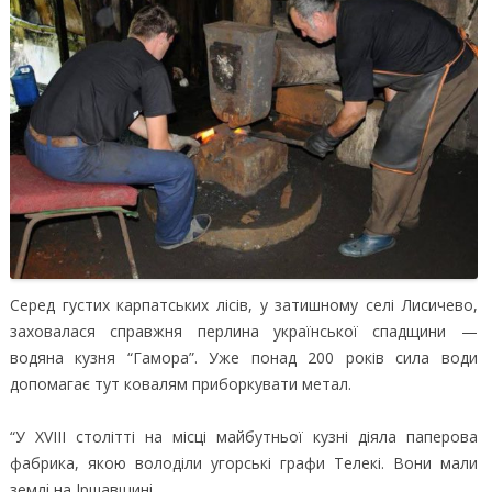
Серед густих карпатських лісів, у затишному селі Лисичево,
заховалася справжня перлина української спадщини —
водяна кузня “Гамора”. Уже понад 200 років сила води
допомагає тут ковалям приборкувати метал.
“У ХVIII столітті на місці майбутньої кузні діяла паперова
фабрика, якою володіли угорські графи Телекі. Вони мали
землі на Іршавщині.