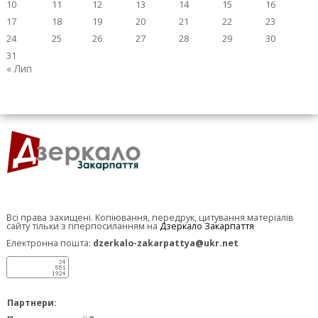
10
11
12
13
14
15
16
17
18
19
20
21
22
23
24
25
26
27
28
29
30
31
« Лип
Всі права захищені. Копіювання, передрук, цитування матеріалів
сайту тільки з гіперпосиланням на
Дзеркало Закарпаття
Електронна пошта:
dzerkalo-zakarpattya@ukr.net
Партнери: