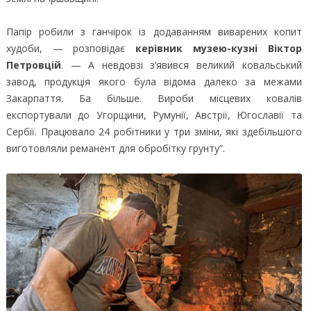
Папір робили з ганчірок із додаванням виварених копит
худоби, — розповідає
керівник музею-кузні Віктор
Петровцій
. — А невдовзі з’явився великий ковальський
завод, продукція якого була відома далеко за межами
Закарпаття. Ба більше. Вироби місцевих ковалів
експортували до Угорщини, Румунії, Австрії, Югославії та
Сербії. Працювало 24 робітники у три зміни, які здебільшого
виготовляли реманент для обробітку грунту”.