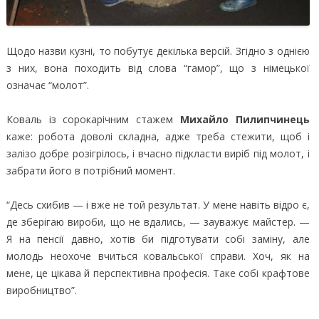
Щодо назви кузні, то побутує декілька версій. Згідно з однією
з них, вона походить від слова “гамор”, що з німецької
означає “молот”.
Коваль із сорокарічним стажем
Михайло Пилипчинець
каже: робота доволі складна, адже треба стежити, щоб і
залізо добре розігрілось, і вчасно підкласти виріб під молот, і
забрати його в потрібний момент.
“Десь схибив — і вже не той результат. У мене навіть відро є,
де зберігаю вироби, що не вдались, — зауважує майстер. —
Я на пенсії давно, хотів би підготувати собі заміну, але
молодь неохоче вчиться ковальської справи. Хоч, як на
мене, це цікава й перспективна професія. Таке собі крафтове
виробництво”.