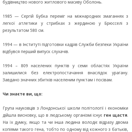
будівництво нового житлового масиву Оболонь.
1985 — Сергій Бубка переміг на міжнародних змаганнях з
легкої атлетики у стрибках з жердиною у Брюсселі з
результатом 580 см.
1994 — в Інституті підготовки кадрів Служби безпеки України
відбувся перший випуск слухачів.
1994 – 809 населених пунктів у семи областях України
залишилися без електропостачання внаслідок урагану.
Завдано значних збитків населеним пунктам і посівам.
Чи знаєте ви, що:
Група науковців з Лондонської школи політології і економіки
дійшла висновку, що в людському організмі існує
ген щастя
.
На їх думку, якщо та чи інша людина володіє відразу двома
копіями такого гена, тобто по одному від кожного з батьків,