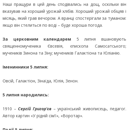
Наші пращури в цей день сподівались на дощ, оскільки він
вказував на хороший урожай хлібів. Хороший урожай обіцяв і
місяць, який грав вечором. А вранці спостерігали за туманом:
якщо він стелиться по воді – буде хороша погода.
За церковним календарем
5 липня вшановують
священномученика Євсевія, єпископа Самосатського;
мучеників Зинона та Зіну; мучеників Галактіона та Юліанію.
Іменинники 5 липня:
Овсій, Галактіон, Зінаїда, Юлія, Зенон.
5 липня народились:
1910 –
Сергій Григор’єв
– український живописець, педагог.
Автор картин «У рідній сім’ї», «Воротар».
Події 5 липня: