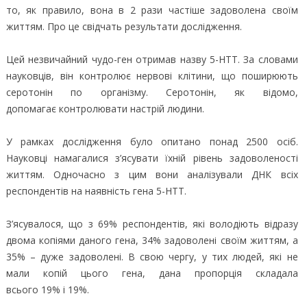
то, як правило, вона в 2 рази частіше задоволена своїм
життям. Про це свідчать результати дослідження.
Цей незвичайний чудо-ген отримав назву 5-HTT. За словами
науковців, він контролює нервові клітини, що поширюють
серотонін по організму. Серотонін, як відомо,
допомагає контролювати настрій людини.
У рамках дослідження було опитано понад 2500 осіб.
Науковці намагалися з’ясувати їхній рівень задоволеності
життям. Одночасно з цим вони аналізували ДНК всіх
респондентів на наявність гена 5-HTT.
З’ясувалося, що з 69% респондентів, які володіють відразу
двома копіями даного гена, 34% задоволені своїм життям, а
35% – дуже задоволені. В свою чергу, у тих людей, які не
мали копій цього гена, дана пропорція складала
всього 19% і 19%.