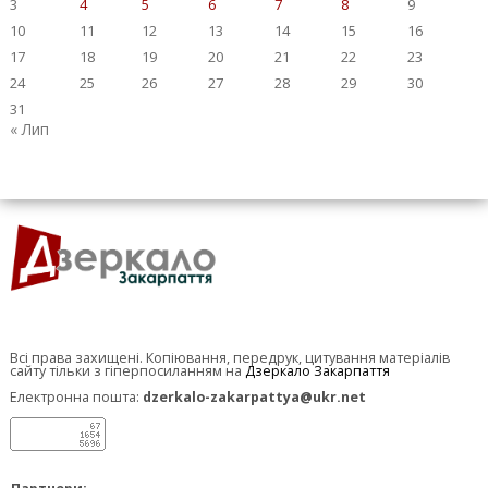
3
4
5
6
7
8
9
10
11
12
13
14
15
16
17
18
19
20
21
22
23
24
25
26
27
28
29
30
31
« Лип
Всі права захищені. Копіювання, передрук, цитування матеріалів
сайту тільки з гіперпосиланням на
Дзеркало Закарпаття
Електронна пошта:
dzerkalo-zakarpattya@ukr.net