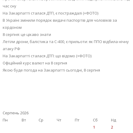
час сну
На Закарпатті сталася ДТП, є постраждалі (+ФОТО)
В Україні змінили порядок видачі паспортів для чоловіків за
кордоном
8 серпня: це цікаво знати
Летіли дрони, балістика та С-400, є прильоти: як ППО відбила нічну
атаку РФ
На Закарпатті сталася ДТП: що відомо (+ФОТО)
Офіційний курс валют на 8 серпня
Якою буде погода на Закарпатті сьогодні, 8 серпня
Серпень 2026
Пн
Вт
Ср
Чт
Пт
Сб
Нд
1
2