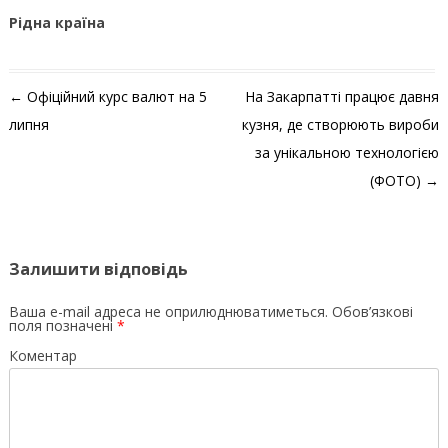
Рідна країна
Навігація по запису
←
Офіційний курс валют на 5
На Закарпатті працює давня
липня
кузня, де створюють вироби
за унікальною технологією
(ФОТО)
→
Залишити відповідь
Ваша e-mail адреса не оприлюднюватиметься.
Обов’язкові
поля позначені
*
Коментар