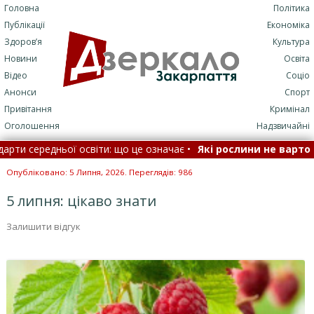
Головна
Політика
Публікації
Економіка
Здоров’я
Культура
Новини
Освіта
Відео
Соціо
Анонси
Спорт
Привітання
Кримінал
Оголошення
Надзвичайні
ередньої освіти: що це означає •
Які рослини не варто садит
 до кінцевої: “Укрзалізниця” терміново змінює маршрути •
Опубліковано: 5 Липня, 2026. Переглядів: 986
5 липня: цікаво знати
Залишити відгук