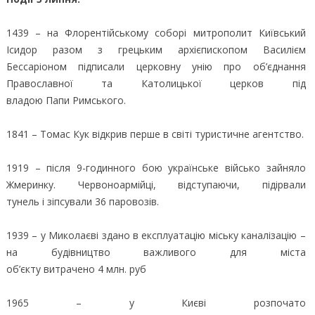
1439 – на Флорентійському соборі митрополит Київський
Ісидор разом з грецьким архієпископом Василієм
Бессаріоном підписали церковну унію про об’єднання
Православної та Католицької церков під
владою Папи Римського.
1841 – Томас Кук відкрив перше в світі туристичне агентство.
1919 – після 9-годинного бою українське військо зайняло
Жмеринку. Червоноармійці, відступаючи, підірвали
тунель і зіпсували 36 паровозів.
1939 – у Миколаєві здано в експлуатацію міську каналізацію –
на будівництво важливого для міста
об’єкту витрачено 4 млн. руб
1965 – у Києві розпочато