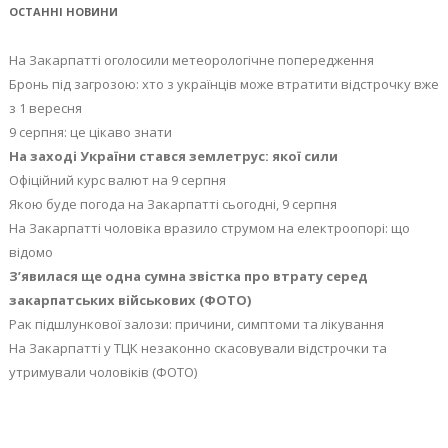
ОСТАННІ НОВИНИ
На Закарпатті оголосили метеорологічне попередження
Бронь під загрозою: хто з українців може втратити відстрочку вже
з 1 вересня
9 серпня: це цікаво знати
На заході України стався землетрус: якої сили
Офіційний курс валют на 9 серпня
Якою буде погода на Закарпатті сьогодні, 9 серпня
На Закарпатті чоловіка вразило струмом на електроопорі: що
відомо
З’явилася ще одна сумна звістка про втрату серед
закарпатських військових (ФОТО)
Рак підшлункової залози: причини, симптоми та лікування
На Закарпатті у ТЦК незаконно скасовували відстрочки та
утримували чоловіків (ФОТО)