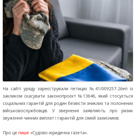
На сайті уряду зареєстрували петицію №41/009257-26еп із
закликом скасувати законопроєкт №13646, який стосується
соціальних гарантій для родин безвісти зниклих та полонених
військовослужбовців.
У зверненні заявляють про ризик
звуження чинних виплат і гарантій для сімей захисників.
Про це
пише
«Судово-юридична газета».