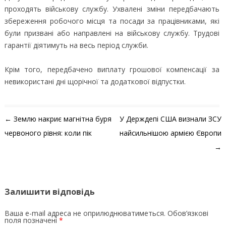
проходять військову службу. Ухвалені зміни передбачають
збереження робочого місця та посади за працівниками, які
були призвані або направлені на військову службу. Трудові
гарантії діятимуть на весь період служби.
Крім того, передбачено виплату грошової компенсації за
невикористані дні щорічної та додаткової відпустки.
Навігація по запису
←
Землю накриє магнітна буря
У Держдепі США визнали ЗСУ
червоного рівня: коли пік
найсильнішою армією Європи
→
Залишити відповідь
Ваша e-mail адреса не оприлюднюватиметься.
Обов’язкові
поля позначені
*