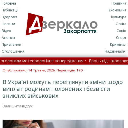
Головна
Політика
Публікації
Економіка
Здоров’я
Культура
Новини
Освіта
Відео
Соціо
Анонси
Спорт
Привітання
Кримінал
Оголошення
Надзвичайні
лосили метеорологічне попередження •
Бронь під загрозою: хто 
рти середньої освіти: що це означає •
Опубліковано: 14 Травня, 2026. Переглядів: 190
В Україні можуть переглянути зміни щодо
виплат родинам полонених і безвісти
зниклих військових
Залишити відгук