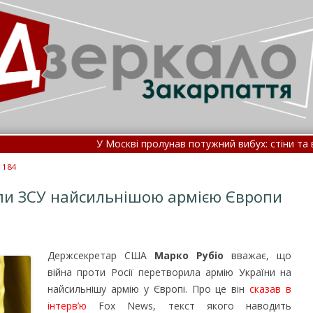
У Москві пролунав потужний вибух: стіни та вікна 
Кабмін поновив правила ведення реєстру “Оберіг”.
 184
ли ЗСУ найсильнішою армією Європи
Держсекретар США
Марко Рубіо
вважає, що
війна проти Росії перетворила армію України на
найсильнішу армію у Європі.
Про це він
сказав в
інтерв’ю
Fox News, текст якого наводить