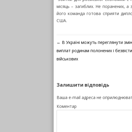
місяць – загиблих. Не поранених, а 
його команда готова сприяти дипло
США.
Навігація по запису
←
В Україні можуть переглянути змі
виплат родинам полонених і безвісти
військових
Залишити відповідь
Ваша e-mail адреса не оприлюднюва
Коментар