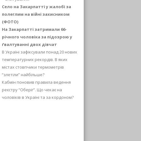
Село на Закарпатті у жалобі за
полеглим на війні захисником
(ФОТО)
На Закарпатті затримали 66-
річного чоловіка за підозрою у
ґвалтуванні двох дівчат
В Україні зафіксували понад 20 нових
температурних рекордів. В яких
містах стовпчики термометрів
“злетіли” найбільше?
Кабмін поновив правила ведення
реєстру “Оберіг”. Що чекає на
чоловіків в Україні та за кордоном?