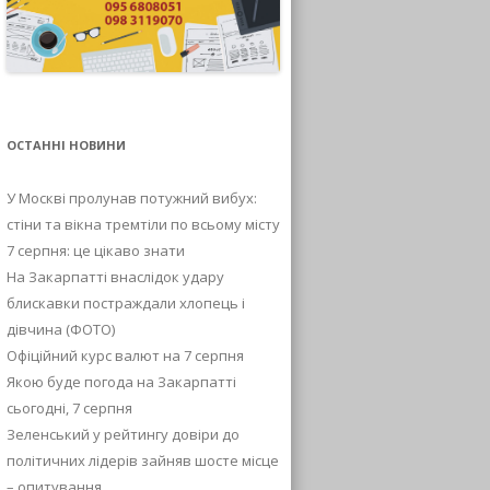
ОСТАННІ НОВИНИ
У Москві пролунав потужний вибух:
стіни та вікна тремтіли по всьому місту
7 серпня: це цікаво знати
На Закарпатті внаслідок удару
блискавки постраждали хлопець і
дівчина (ФОТО)
Офіційний курс валют на 7 серпня
Якою буде погода на Закарпатті
сьогодні, 7 серпня
Зеленський у рейтингу довіри до
політичних лідерів зайняв шосте місце
– опитування