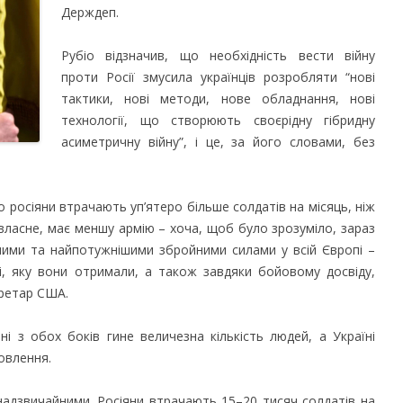
Держдеп.
Рубіо відзначив, що необхідність вести війну
проти Росії змусила українців розробляти “нові
тактики, нові методи, нове обладнання, нові
технології, що створюють своєрідну гібридну
асиметричну війну”, і це, за його словами, без
о росіяни втрачають уп’ятеро більше солдатів на місяць, ніж
, власне, має меншу армію – хоча, щоб було зрозуміло, зараз
ішими та найпотужнішими збройними силами у всій Європі –
і, яку вони отримали, а також завдяки бойовому досвіду,
кретар США.
ні з обох боків гине величезна кількість людей, а Україні
овлення.
 надзвичайними. Росіяни втрачають 15–20 тисяч солдатів на