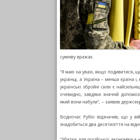
сумніву вражає.
“Я маю на увазі, якщо подивитися, щ
українці, а Україна – менша країна і
українські збройні сили є найсильн
очевидно, завдяки значній допомоз
який вони набули”, – заявив держсе
Водночас Рубіо відзначив, що у вій
знадобиться два десятиліття на відн
“Збитки для російської економіки є