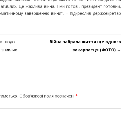
загиблих. Це жахлива війна. І ми готові, президент готовий,
матичному завершенню війни”, – підкреслив держсекретар
ни щодо
Війна забрала життя ще одного
 зниклих
закарпатця (ФОТО)
→
тиметься.
Обов’язкові поля позначені
*