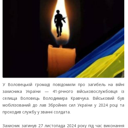
У Воловецькій громаді повідомили про загибель на війні
захисника України — 41-річного військовослужбовця із
селища Воловець Володимира Кравчука.
Військовий був
мобілізований до лав Збройних сил України у 2024 році та
проходив службу у званні солдата.
Захисник загинув 27 листопада 2024 року під час виконання