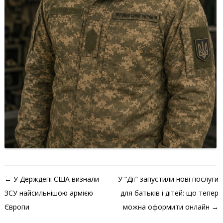
Навігація по запису
←
У Держдепі США визнали
У “Дії” запустили нові послуги
ЗСУ найсильнішою армією
для батьків і дітей: що тепер
Європи
можна оформити онлайн
→