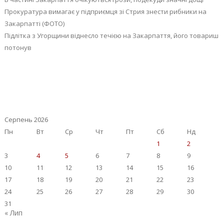
Прокуратура вимагає у підприємця зі Стрия знести рибники на
Закарпатті (ФОТО)
Підлітка з Угорщини віднесло течією на Закарпаття, його товариш
потонув
Серпень 2026
Пн
Вт
Ср
Чт
Пт
Сб
Нд
1
2
3
4
5
6
7
8
9
10
11
12
13
14
15
16
17
18
19
20
21
22
23
24
25
26
27
28
29
30
31
« Лип