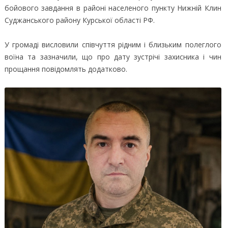
бойового завдання в районі населеного пункту Нижній Клин
Суджанського району Курської області РФ.
У громаді висловили співчуття рідним і близьким полеглого
воїна та зазначили, що про дату зустрічі захисника і чин
прощання повідомлять додатково.