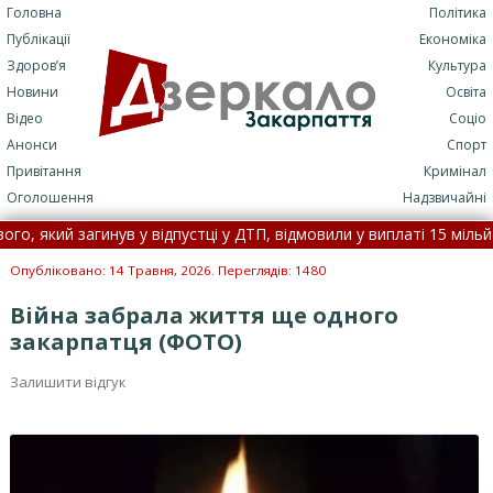
Головна
Політика
Публікації
Економіка
Здоров’я
Культура
Новини
Освіта
Відео
Соціо
Анонси
Спорт
Привітання
Кримінал
Оголошення
Надзвичайні
й загинув у відпустці у ДТП, відмовили у виплаті 15 мільйонів •
днесло течією на Закарпаття, його товариш потонув •
5 серпня: ц
Опубліковано: 14 Травня, 2026. Переглядів: 1480
Війна забрала життя ще одного
закарпатця (ФОТО)
Залишити відгук