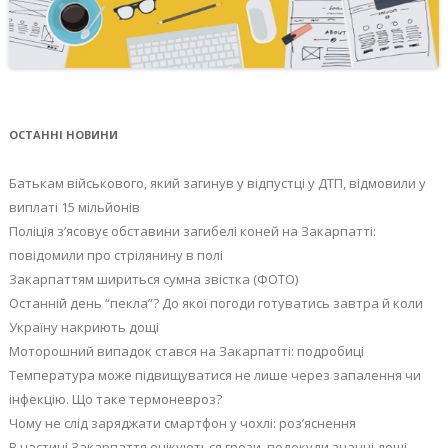
ОСТАННІ НОВИНИ
Батькам військового, який загинув у відпустці у ДТП, відмовили у
виплаті 15 мільйонів
Поліція з’ясовує обставини загибелі коней на Закарпатті:
повідомили про стрілянину в полі
Закарпаттям шириться сумна звістка (ФОТО)
Останній день “пекла”? До якої погоди готуватись завтра й коли
Україну накриють дощі
Моторошний випадок стався на Закарпатті: подробиці
Температура може підвищуватися не лише через запалення чи
інфекцію. Що таке термоневроз?
Чому не слід заряджати смартфон у чохлі: роз’яснення
В частині Закарпаття очікуються грози, подекуди значні дощі