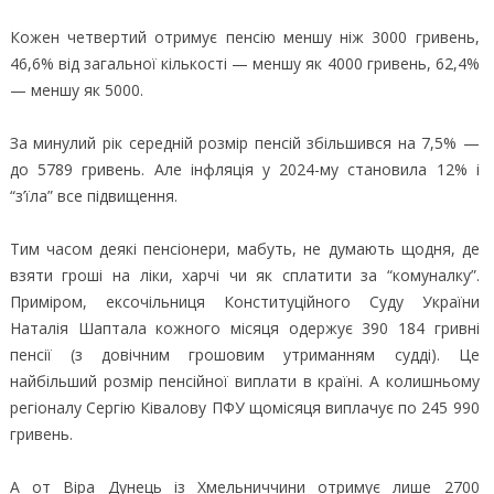
Кожен четвертий отримує пенсію меншу ніж 3000 гривень,
46,6% від загальної кількості — меншу як 4000 гривень, 62,4%
— меншу як 5000.
За минулий рік середній розмір пенсій збільшився на 7,5% —
до 5789 гривень. Але інфляція у 2024-му становила 12% і
“з’їла” все підвищення.
Тим часом деякі пенсіонери, мабуть, не думають щодня, де
взяти гроші на ліки, харчі чи як сплатити за “комуналку”.
Приміром, ексочільниця Конституційного Cуду України
Наталія Шаптала кожного місяця одержує 390 184 гривні
пенсії (з довічним грошовим утриманням судді). Це
найбільший розмір пенсійної виплати в країні. А колишньому
регіоналу Сергію Ківалову ПФУ щомісяця виплачує по 245 990
гривень.
А от Віра Дунець із Хмельниччини отримує лише 2700