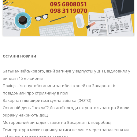
ОСТАННІ НОВИНИ
Батькам військового, який загинув у відпустці у ДТП, відмовили у
виплаті 15 мільйонів
Поліція з’ясовує обставини загибелі коней на Закарпатті:
повідомили про стрілянину в полі
Закарпаттям шириться сумна звістка (ФОТО)
Останній день “пекла”? До якої погоди готуватись завтра й коли
Україну накриють дощі
Моторошний випадок стався на Закарпатті: подробиці
Температура може підвищуватися не лише через запалення чи
інфекцію. Що таке термоневроз?