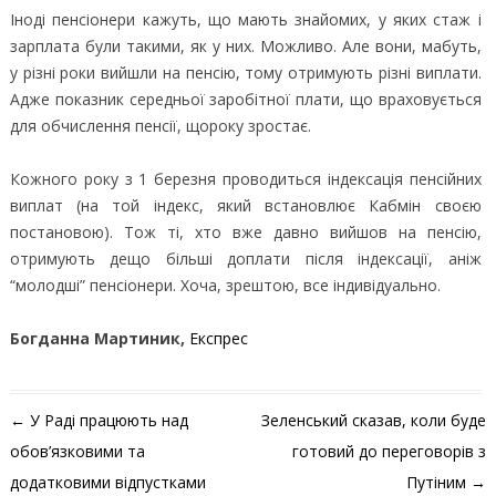
Іноді пенсіонери кажуть, що мають знайомих, у яких стаж і
зарплата були такими, як у них. Можливо. Але вони, мабуть,
у різні роки вийшли на пенсію, тому отримують різні виплати.
Адже показник середньої заробітної плати, що враховується
для обчислення пенсії, щороку зростає.
Кожного року з 1 березня проводиться індексація пенсійних
виплат (на той індекс, який встановлює Кабмін своєю
постановою). Тож ті, хто вже давно вийшов на пенсію,
отримують дещо більші доплати після індексації, аніж
“молодші” пенсіонери. Хоча, зрештою, все індивідуально.
Богданна Мартиник,
Експрес
Навігація по запису
←
У Раді працюють над
Зеленський сказав, коли буде
обов’язковими та
готовий до переговорів з
додатковими відпустками
Путіним
→