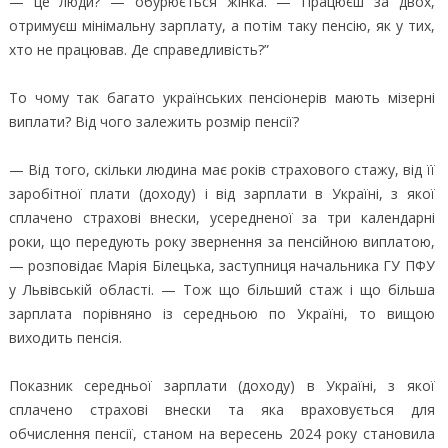
— це люди? — обурюється жінка. — Працюєш за двох,
отримуєш мінімальну зарплату, а потім таку пенсію, як у тих,
хто не працював. Де справедливість?”
То чому так багато українських пенсіонерів мають мізерні
виплати? Від чого залежить розмір пенсії?
— Від того, скільки людина має років страхового стажу, від її
заробітної плати (доходу) і від зарплати в Україні, з якої
сплачено страхові внески, усередненої за три календарні
роки, що передують року звернення за пенсійною виплатою,
— розповідає Марія Білецька, заступниця начальника ГУ ПФУ
у Львівській області. — Тож що більший стаж і що більша
зарплата порівняно із середньою по Україні, то вищою
виходить пенсія.
Показник середньої зарплати (доходу) в Україні, з якої
сплачено страхові внески та яка враховується для
обчислення пенсії, станом на вересень 2024 року становила