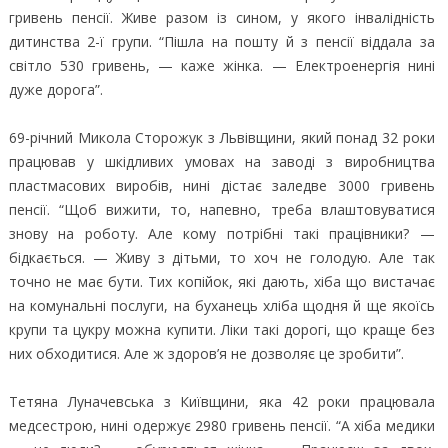
гривень пенсії. Живе разом із сином, у якого інвалідність
дитинства 2-ї групи. “Пішла на пошту й з пенсії віддала за
світло 530 гривень, — каже жінка. — Електроенергія нині
дуже дорога”.
69-річний Микола Сторожук з Львівщини, який понад 32 роки
працював у шкідливих умовах на заводі з виробництва
пластмасових виробів, нині дістає заледве 3000 гривень
пенсії. “Щоб вижити, то, напевно, треба влаштовуватися
знову на роботу. Але кому потрібні такі працівники? —
бідкається. — Живу з дітьми, то хоч не голодую. Але так
точно не має бути. Тих копійок, які дають, хіба що вистачає
на комунальні послуги, на буханець хліба щодня й ще якоїсь
крупи та цукру можна купити. Ліки такі дорогі, що краще без
них обходитися. Але ж здоров’я не дозволяє це зробити”.
Тетяна Луначевська з Київщини, яка 42 роки працювала
медсестрою, нині одержує 2980 гривень пенсії. “А хіба медики