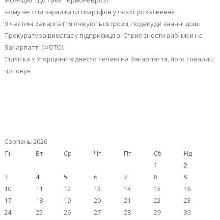
Чому не слід заряджати смартфон у чохлі: роз’яснення
В частині Закарпаття очікуються грози, подекуди значні дощі
Прокуратура вимагає у підприємця зі Стрия знести рибники на
Закарпатті (ФОТО)
Підлітка з Угорщини віднесло течією на Закарпаття, його товариш
потонув
Серпень 2026
Пн
Вт
Ср
Чт
Пт
Сб
Нд
1
2
3
4
5
6
7
8
9
10
11
12
13
14
15
16
17
18
19
20
21
22
23
24
25
26
27
28
29
30