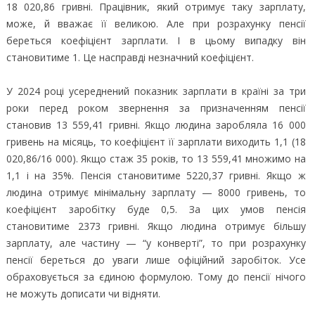
18 020,86 гривні. Працівник, який отримує таку зарплату,
може, й вважає її великою. Але при розрахунку пенсії
береться коефіцієнт зарплати. І в цьому випадку він
становитиме 1. Це насправді незначний коефіцієнт.
У 2024 році усереднений показник зарплати в країні за три
роки перед роком звернення за призначенням пенсії
становив 13 559,41 гривні. Якщо людина заробляла 16 000
гривень на місяць, то коефіцієнт її зарплати виходить 1,1 (18
020,86/16 000). Якщо стаж 35 років, то 13 559,41 множимо на
1,1 і на 35%. Пенсія становитиме 5220,37 гривні. Якщо ж
людина отримує мінімальну зарплату — 8000 гривень, то
коефіцієнт заробітку буде 0,5. За цих умов пенсія
становитиме 2373 гривні. Якщо людина отримує більшу
зарплату, але частину — “у конверті”, то при розрахунку
пенсії береться до уваги лише офіційний заробіток. Усе
обраховується за єдиною формулою. Тому до пенсії нічого
не можуть дописати чи відняти.