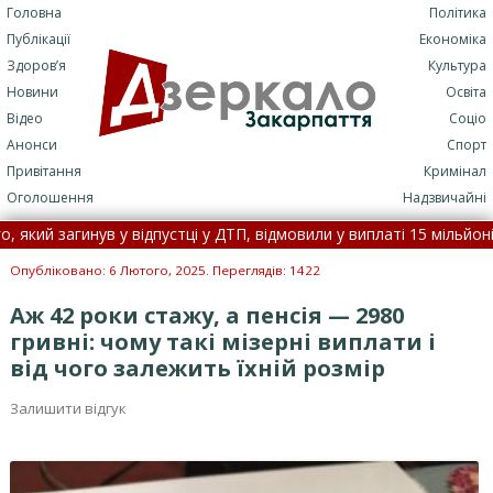
Головна
Політика
Публікації
Економіка
Здоров’я
Культура
Новини
Освіта
Відео
Соціо
Анонси
Спорт
Привітання
Кримінал
Оголошення
Надзвичайні
загинув у відпустці у ДТП, відмовили у виплаті 15 мільйонів •
По
сло течією на Закарпаття, його товариш потонув •
5 серпня: це 
Опубліковано: 6 Лютого, 2025. Переглядів: 1422
Аж 42 роки стажу, а пенсія — 2980
гривні: чому такі мізерні виплати і
від чого залежить їхній розмір
Залишити відгук