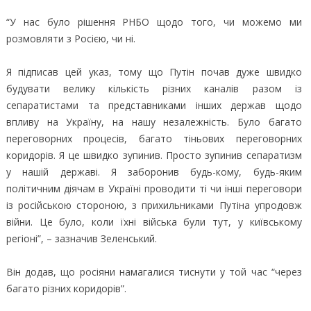
“У нас було рішення РНБО щодо того, чи можемо ми
розмовляти з Росією, чи ні.
Я підписав цей указ, тому що Путін почав дуже швидко
будувати велику кількість різних каналів разом із
сепаратистами та представниками інших держав щодо
впливу на Україну, на нашу незалежність. Було багато
переговорних процесів, багато тіньових переговорних
коридорів. Я це швидко зупинив. Просто зупинив сепаратизм
у нашій державі. Я заборонив будь-кому, будь-яким
політичним діячам в Україні проводити ті чи інші переговори
із російською стороною, з прихильниками Путіна упродовж
війни. Це було, коли їхні війська були тут, у київському
регіоні”, – зазначив Зеленський.
Він додав, що росіяни намагалися тиснути у той час “через
багато різних коридорів”.