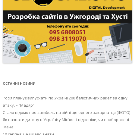
ОСТАННІ НОВИНИ
Росія планує випускати по Україні 200 балістичних ракет за одну
атаку, – “Мадяр”
Стало відомо про загибель на війні ще одного закарпатця (ФОТО)
Як назвати дитину в Україні: у Мін’юсті відповіли, чи є заборонені
імена
10 серпня: це цікаво знати