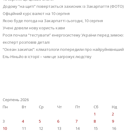
Додому “на щиті” повертається захисник із Закарпаття (ФОТО)
Офіційний курс валют на 10 серпня
Якою буде погода на Закарпатті сьогодні, 10 серпня
Учені довели нову користь кави
Росія почала “тестувати” енергосистему України перед зимою:
експерт розповів деталі
“Океан закипає”: кліматологи попередили про найруйнівніший
Ель-Ніньйо в історії – чим це загрожує людству
Серпень 2026
Пн
Вт
Ср
Чт
Пт
Сб
Нд
1
2
3
4
5
6
7
8
9
10
11
12
13
14
15
16