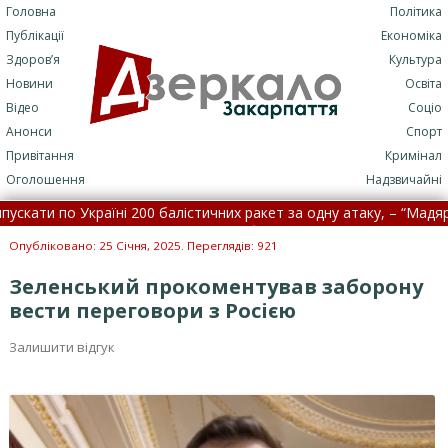
Головна
Політика
Публікації
Економіка
Здоров’я
Культура
Новини
Освіта
Відео
Соціо
Анонси
Спорт
Привітання
Кримінал
Оголошення
Надзвичайні
ти по Україні 200 балістичних ракет за одну атаку, – “Мадяр” •
С
акликав провести масштабні перевірки ТЦК на Закарпатті
Опубліковано: 25 Січня, 2025. Переглядів: 921
Зеленський прокоментував заборону
вести переговори з Росією
Залишити відгук