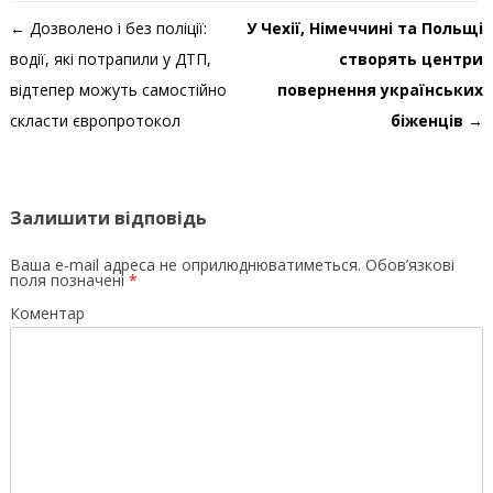
Навігація по запису
←
Дозволено і без поліції:
У Чехії, Німеччині та Польщі
водії, які потрапили у ДТП,
створять центри
відтепер можуть самостійно
повернення українських
скласти європротокол
біженців
→
Залишити відповідь
Ваша e-mail адреса не оприлюднюватиметься.
Обов’язкові
поля позначені
*
Коментар