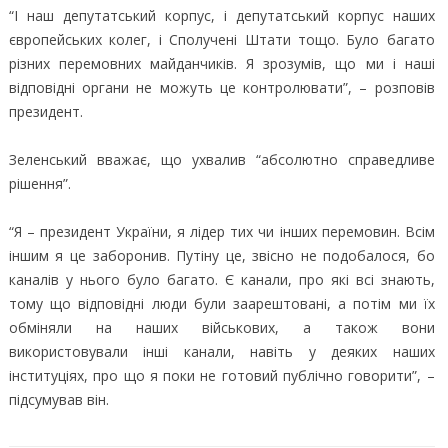
“І наш депутатський корпус, і депутатський корпус наших
європейських колег, і Сполучені Штати тощо. Було багато
різних перемовних майданчиків. Я зрозумів, що ми і наші
відповідні органи не можуть це контролювати”, – розповів
президент.
Зеленський вважає, що ухвалив “абсолютно справедливе
рішення”.
“Я – президент України, я лідер тих чи інших перемовин. Всім
іншим я це заборонив. Путіну це, звісно не подобалося, бо
каналів у нього було багато. Є канали, про які всі знають,
тому що відповідні люди були заарештовані, а потім ми їх
обміняли на наших військових, а також вони
використовували інші канали, навіть у деяких наших
інституціях, про що я поки не готовий публічно говорити”, –
підсумував він.