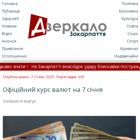
Головна
Політика
Публікації
Економіка
Здоров’я
Культура
Новини
Освіта
Відео
Соціо
Анонси
Спорт
Привітання
Кримінал
Оголошення
Надзвичайні
во знати •
На Закарпатті внаслідок удару блискавки постраждали 
ормою: МОЗ назвало цифри •
Замість спеки йде стихія: що з
Опубліковано: 7 Січня, 2025. Переглядів: 501
Офіційний курс валют на 7 січня
Залишити відгук