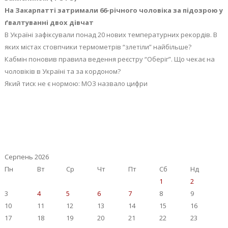
На Закарпатті затримали 66-річного чоловіка за підозрою у
ґвалтуванні двох дівчат
В Україні зафіксували понад 20 нових температурних рекордів. В
яких містах стовпчики термометрів “злетіли” найбільше?
Кабмін поновив правила ведення реєстру “Оберіг”. Що чекає на
чоловіків в Україні та за кордоном?
Який тиск не є нормою: МОЗ назвало цифри
Серпень 2026
Пн
Вт
Ср
Чт
Пт
Сб
Нд
1
2
3
4
5
6
7
8
9
10
11
12
13
14
15
16
17
18
19
20
21
22
23