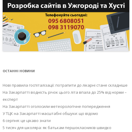
ОСТАННІ НОВИНИ
Нові правила госпіталізації: потрапити до лікарні стане складніше
На Закарпатті водність річок цього літа впала до 25% від норми –
експерт
На Закарпатті оголосили метеорологічне попередження
У ТЦК на Закарпатті масштабні обшуки: що відомо
6 серпня: це цікаво знати
5 тисяч для школяра: як батькам першокласників швидко