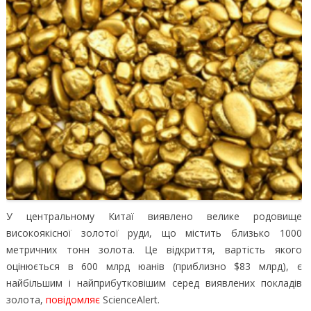
У центральному Китаї виявлено велике родовище
високоякісної золотої руди, що містить близько 1000
метричних тонн золота.
Це відкриття, вартість якого
оцінюється в 600 млрд юанів (приблизно $83 млрд), є
найбільшим і найприбутковішим серед виявлених покладів
золота,
повідомляє
ScienceAlert.