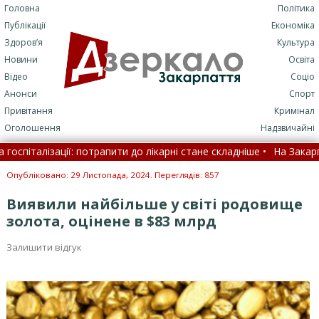
Головна
Політика
Публікації
Економіка
Здоров’я
Культура
Новини
Освіта
Відео
Соціо
Анонси
Спорт
Привітання
Кримінал
Оголошення
Надзвичайні
італізації: потрапити до лікарні стане складніше •
На Закарпатті 
ться сумна звістка (ФОТО) •
Опубліковано: 29 Листопада, 2024. Переглядів: 857
Виявили найбільше у світі родовище
золота, оцінене в $83 млрд
Залишити відгук