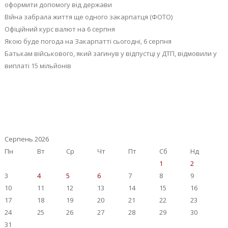
оформити допомогу від держави
Війна забрала життя ще одного закарпатця (ФОТО)
Офіційний курс валют на 6 серпня
Якою буде погода на Закарпатті сьогодні, 6 серпня
Батькам військового, який загинув у відпустці у ДТП, відмовили у
виплаті 15 мільйонів
Серпень 2026
Пн
Вт
Ср
Чт
Пт
Сб
Нд
1
2
3
4
5
6
7
8
9
10
11
12
13
14
15
16
17
18
19
20
21
22
23
24
25
26
27
28
29
30
31