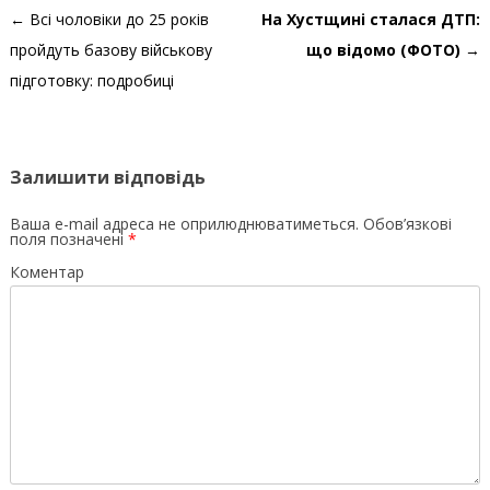
Навігація по запису
←
Всі чоловіки до 25 років
На Хустщині сталася ДТП:
пройдуть базову військову
що відомо (ФОТО)
→
підготовку: подробиці
Залишити відповідь
Ваша e-mail адреса не оприлюднюватиметься.
Обов’язкові
поля позначені
*
Коментар