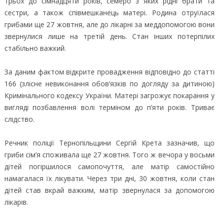
трьох до сімнадцяти років, семеро з яких рідні брати та
сестри, а також співмешканець матері. Родина отруїлася
грибами ще 27 жовтня, але до лікарні за меддопомогою вони
звернулися лише на третій день. Стан інших потерпілих
стабільно важкий.
За даним фактом відкрите провадження відповідно до статті
166 (злісне невиконання обов’язків по догляду за дитиною)
Кримінального кодексу України. Матері загрожує покарання у
вигляді позбавлення волі терміном до п’яти років. Триває
слідство.
Речник поліції Тернопільщини Сергій Крета зазначив, що
гриби сім’я споживала ще 27 жовтня. Того ж вечора у восьми
дітей погіршилося самопочуття, але матір самостійно
намагалася їх лікувати. Через три дні, 30 жовтня, коли стан
дітей став вкрай важким, матір звернулася за допомогою
лікарів.