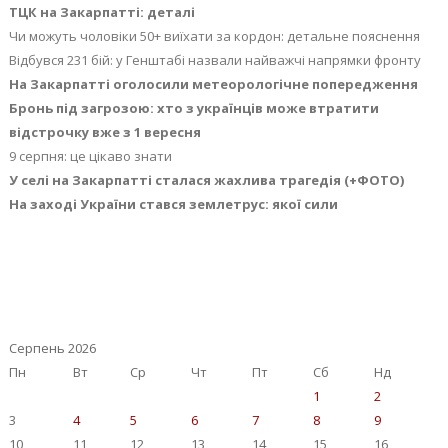
ТЦК на Закарпатті: деталі
Чи можуть чоловіки 50+ виїхати за кордон: детальне пояснення
Відбувся 231 бій: у Генштабі назвали найважчі напрямки фронту
На Закарпатті оголосили метеорологічне попередження
Бронь під загрозою: хто з українців може втратити
відстрочку вже з 1 вересня
9 серпня: це цікаво знати
У селі на Закарпатті сталася жахлива трагедія (+ФОТО)
На заході України стався землетрус: якої сили
Серпень 2026
Пн
Вт
Ср
Чт
Пт
Сб
Нд
1
2
3
4
5
6
7
8
9
10
11
12
13
14
15
16