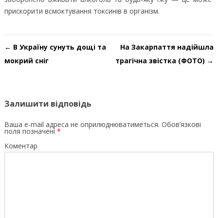
прискорити всмоктування токсинів в організм.
Навігація по запису
←
В Україну сунуть дощі та
На Закарпаття надійшла
мокрий сніг
трагічна звістка (ФОТО)
→
Залишити відповідь
Ваша e-mail адреса не оприлюднюватиметься.
Обов’язкові
поля позначені
*
Коментар