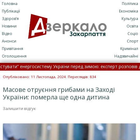
Головна
Політика
Публікації
Економіка
Здоров’я
Культура
Новини
Освіта
Відео
Соціо
Анонси
Спорт
Привітання
Кримінал
Оголошення
Надзвичайні
ти” енергосистему України перед зимою: експерт розповів деталі 
тався землетрус: якої сили
•
Офіційний курс валют на 9 серпня
Опубліковано: 11 Листопада, 2024. Переглядів: 834
Масове отруєння грибами на Заході
України: померла ще одна дитина
Залишити відгук