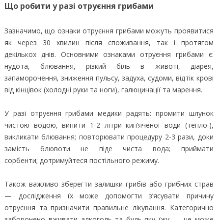
Що робити у разі отруєння грибами
Зазначимо, що ознаки отруєння грибами можуть проявитися
як через 30 хвилин після споживання, так і протягом
декількох днів. Основними ознаками отруєння грибами є:
нудота, блювання, різкий біль в животі, діарея,
запаморочення, зниження пульсу, задуха, судоми, відтік крові
від кінцівок (холодні руки та ноги), галюцинації та марення.
У разі отруєння грибами медики радять: промити шлунок
чистою водою, випити 1-2 літри кип’яченої води (теплої),
викликати блювання; повторювати процедуру 2-3 рази, доки
замість блювоти не піде чиста вода; приймати
сорбенти; дотримуйтеся постільного режиму.
Також важливо зберегти залишки грибів або грибних страв
— дослідження їх може допомогти з’ясувати причину
отруєння та призначити правильне лікування. Категорично
заборонено вживати алкоголь та будь-яку їжу — це може