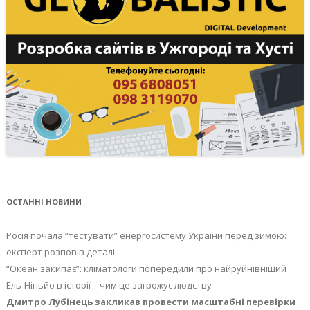
ОСТАННІ НОВИНИ
Росія почала “тестувати” енергосистему України перед зимою:
експерт розповів деталі
“Океан закипає”: кліматологи попередили про найруйнівніший
Ель-Ніньйо в історії – чим це загрожує людству
Дмитро Лубінець закликав провести масштабні перевірки