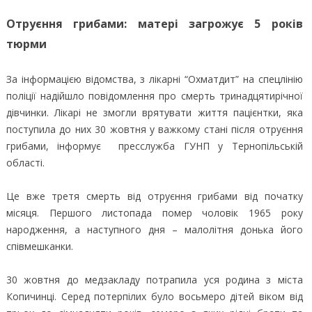
Отруєння грибами: матері загрожує 5 років
тюрми
За інформацією відомства, з лікарні “Охматдит” на спецлінію
поліції надійшло повідомлення про смерть тринадцятирічної
дівчинки. Лікарі не змогли врятувати життя пацієнтки, яка
поступила до них 30 жовтня у важкому стані після отруєння
грибами, інформує пресслужба ГУНП у Тернопільській
області.
Це вже третя смерть від отруєння грибами від початку
місяця. Першого листопада помер чоловік 1965 року
народження, а наступного дня – малолітня донька його
співмешканки.
30 жовтня до медзакладу потрапила уся родина з міста
Копичинці. Серед потерпілих було восьмеро дітей віком від