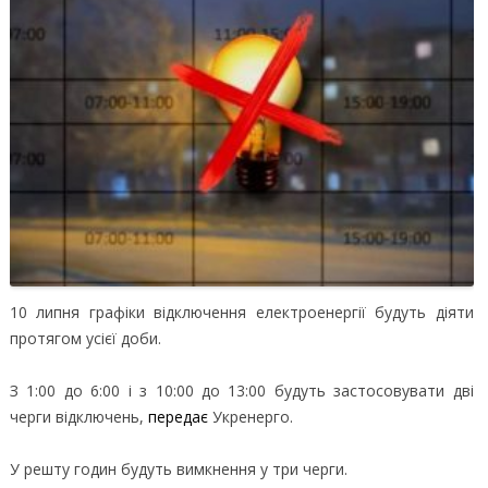
10 липня графіки відключення електроенергії будуть діяти
протягом усієї доби.
З 1:00 до 6:00 і з 10:00 до 13:00 будуть застосовувати дві
черги відключень,
передає
Укренерго.
У решту годин будуть вимкнення у три черги.