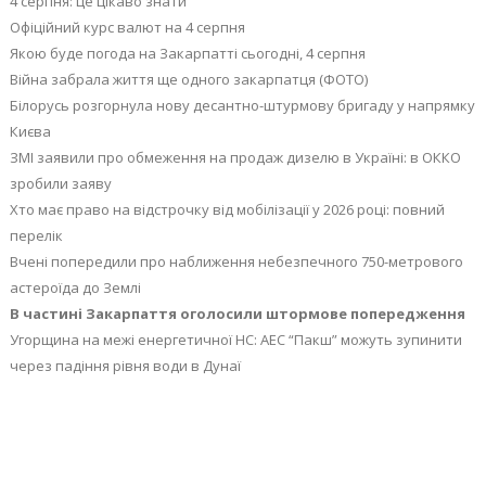
4 серпня: це цікаво знати
Офіційний курс валют на 4 серпня
Якою буде погода на Закарпатті сьогодні, 4 серпня
Війна забрала життя ще одного закарпатця (ФОТО)
Білорусь розгорнула нову десантно-штурмову бригаду у напрямку
Києва
ЗМІ заявили про обмеження на продаж дизелю в Україні: в ОККО
зробили заяву
Хто має право на відстрочку від мобілізації у 2026 році: повний
перелік
Вчені попередили про наближення небезпечного 750-метрового
астероїда до Землі
В частині Закарпаття оголосили штормове попередження
Угорщина на межі енергетичної НС: АЕС “Пакш” можуть зупинити
через падіння рівня води в Дунаї