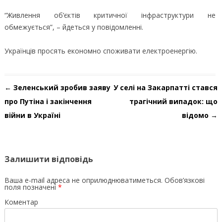
“Живлення об’єктів критичної інфраструктури не
обмежується”, – йдеться у повідомленні.
Українців просять економно споживати електроенергію.
Навігація по запису
←
Зеленський зробив заяву
У селі на Закарпатті стався
про Путіна і закінчення
трагічний випадок: що
війни в Україні
відомо
→
Залишити відповідь
Ваша e-mail адреса не оприлюднюватиметься.
Обов’язкові
поля позначені
*
Коментар