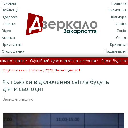
Головна
Політика
Публікації
Економіка
Здоров’я
Культура
Новини
Освіта
Відео
Соціо
Анонси
Спорт
Привітання
Кримінал
Оголошення
Надзвичайні
о знати •
Офіційний курс валют на 4 серпня •
Якою буде погода н
их типів, є прильоти: як ППО відбила нічний удар РФ •
Ще одна в
Опубліковано: 10 Липня, 2024. Переглядів: 851
Як графіки відключення світла будуть
діяти сьогодні
Залишити відгук