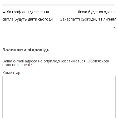
Навігація по запису
←
Як графіки відключення
Якою буде погода на
світла будуть діяти сьогодні
Закарпатті сьогодні, 11 липня?
→
Залишити відповідь
Ваша e-mail адреса не оприлюднюватиметься.
Обов’язкові
поля позначені
*
Коментар