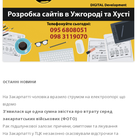
ОСТАННІ НОВИНИ
На Закарпатті чоловіка вразило струмом на електроопорі: що
відомо
З’явилася ще одна сумна звістка про втрату серед
закарпатських військових (ФОТО)
Рак підшлункової залози: причини, симптоми та лікування
На Закарпатті у ТЦК незаконно скасовували відстрочки та