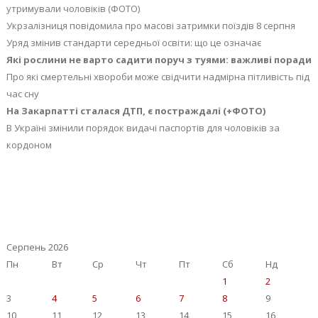
утримували чоловіків (ФОТО)
Укрзалізниця повідомила про масові затримки поїздів 8 серпня
Уряд змінив стандарти середньої освіти: що це означає
Які рослини не варто садити поруч з туями: важливі поради
Про які смертельні хвороби може свідчити надмірна пітливість під
час сну
На Закарпатті сталася ДТП, є постраждалі (+ФОТО)
В Україні змінили порядок видачі паспортів для чоловіків за
кордоном
Серпень 2026
Пн
Вт
Ср
Чт
Пт
Сб
Нд
1
2
3
4
5
6
7
8
9
10
11
12
13
14
15
16