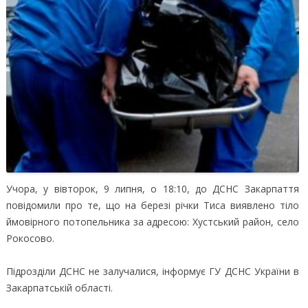
Учора, у вівторок, 9 липня, о 18:10, до ДСНС Закарпаття
повідомили про те, що на березі річки Тиса виявлено тіло
ймовірного потопельника за адресою: Хустський район, село
Рокосово.
Підрозділи ДСНС не залучалися, інформує ГУ ДСНС України в
Закарпатській області.