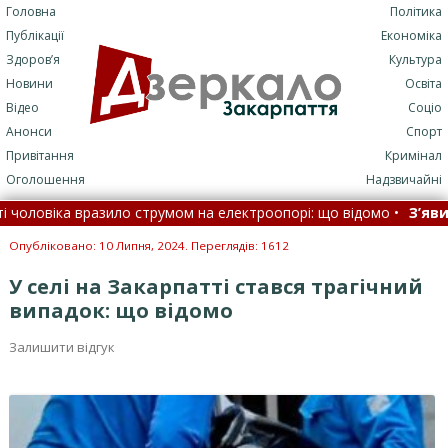
Головна
Політика
Публікації
Економіка
Здоров’я
Культура
Новини
Освіта
Відео
Соціо
Анонси
Спорт
Привітання
Кримінал
Оголошення
Надзвичайні
ловіка вразило струмом на електроопорі: що відомо •
З’явилас
о знати •
Летіли дрони, балістика та С-400, є прильоти: як ППО в
Опубліковано: 10 Липня, 2024. Переглядів: 1612
У селі на Закарпатті стався трагічний
випадок: що відомо
Залишити відгук