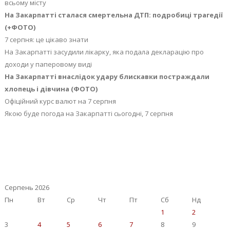
всьому місту
На Закарпатті сталася смертельна ДТП: подробиці трагедії
(+ФОТО)
7 серпня: це цікаво знати
На Закарпатті засудили лікарку, яка подала декларацію про
доходи у паперовому виді
На Закарпатті внаслідок удару блискавки постраждали
хлопець і дівчина (ФОТО)
Офіційний курс валют на 7 серпня
Якою буде погода на Закарпатті сьогодні, 7 серпня
Серпень 2026
Пн
Вт
Ср
Чт
Пт
Сб
Нд
1
2
3
4
5
6
7
8
9