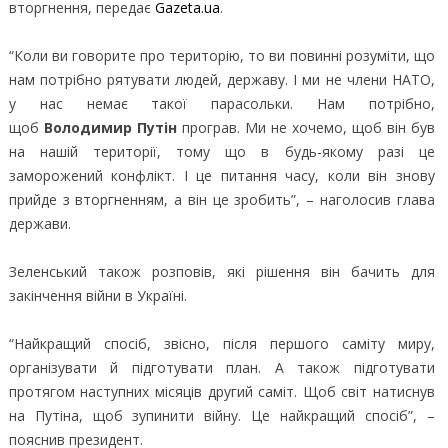
вторгнення, передає
Gazeta.ua
.
“Коли ви говорите про територію, то ви повинні розуміти, що
нам потрібно рятувати людей, державу. І ми не члени НАТО,
у нас немає такої парасольки. Нам потрібно,
щоб
Володимир Путін
програв. Ми не хочемо, щоб він був
на нашій території, тому що в будь-якому разі це
заморожений конфлікт. І це питання часу, коли він знову
прийде з вторгненням, а він це зробить”, – наголосив глава
держави.
Зеленський також розповів, які рішення він бачить для
закінчення війни в Україні.
“Найкращий спосіб, звісно, після першого саміту миру,
організувати й підготувати план. А також підготувати
протягом наступних місяців другий саміт. Щоб світ натиснув
на Путіна, щоб зупинити війну. Це найкращий спосіб”, –
пояснив президент.