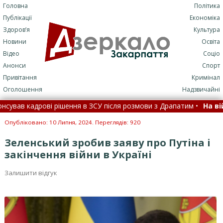
Головна
Політика
Публікації
Економіка
Здоров’я
Культура
Новини
Освіта
Відео
Соціо
Анонси
Спорт
Привітання
Кримінал
Оголошення
Надзвичайні
в кадрові рішення в ЗСУ після розмови з Драпатим •
На війні 
гу довіри до політичних лідерів зайняв шосте місце – опитування
Опубліковано: 10 Липня, 2024. Переглядів: 920
Зеленський зробив заяву про Путіна і
закінчення війни в Україні
Залишити відгук