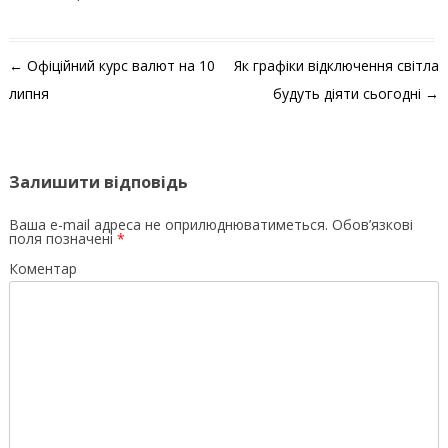
Навігація по запису
←
Офіційний курс валют на 10
Як графіки відключення світла
липня
будуть діяти сьогодні
→
Залишити відповідь
Ваша e-mail адреса не оприлюднюватиметься.
Обов’язкові
поля позначені
*
Коментар