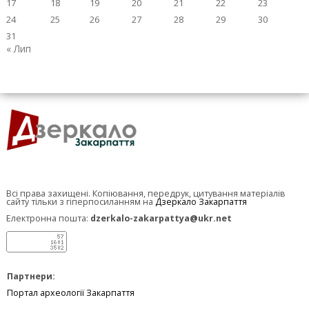
17
18
19
20
21
22
23
24
25
26
27
28
29
30
31
« Лип
Всі права захищені. Копіювання, передрук, цитування матеріалів
сайту тільки з гіперпосиланням на
Дзеркало Закарпаття
Електронна пошта:
dzerkalo-zakarpattya@ukr.net
Партнери:
Портал археології Закарпаття