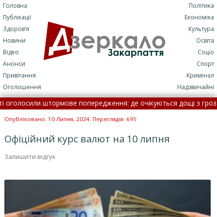
Головна
Політика
Публікації
Економіка
Здоров’я
Культура
Новини
Освіта
Відео
Соціо
Анонси
Спорт
Привітання
Кримінал
Оголошення
Надзвичайні
голосили штормове попередження: де очікуються дощі з грозами 
затримали 66-річного чоловіка за підозрою у ґвалтуванні 
Опубліковано: 10 Липня, 2024. Переглядів: 695
Офіційний курс валют на 10 липня
Залишити відгук