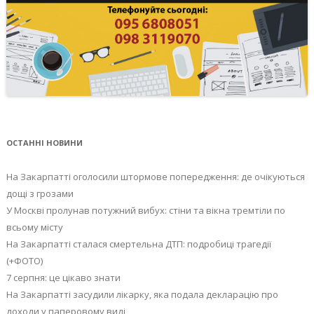
ОСТАННІ НОВИНИ
На Закарпатті оголосили штормове попередження: де очікуються
дощі з грозами
У Москві пролунав потужний вибух: стіни та вікна тремтіли по
всьому місту
На Закарпатті сталася смертельна ДТП: подробиці трагедії
(+ФОТО)
7 серпня: це цікаво знати
На Закарпатті засудили лікарку, яка подала декларацію про
доходи у паперовому виді