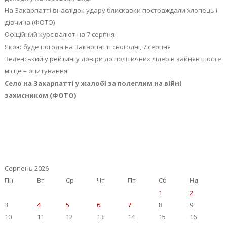
На Закарпатті внаслідок удару блискавки постраждали хлопець і
дівчина (ФОТО)
Офіційний курс валют на 7 серпня
Якою буде погода на Закарпатті сьогодні, 7 серпня
Зеленський у рейтингу довіри до політичних лідерів зайняв шосте
місце – опитування
Село на Закарпатті у жалобі за полеглим на війні
захисником (ФОТО)
Серпень 2026
Пн
Вт
Ср
Чт
Пт
Сб
Нд
1
2
3
4
5
6
7
8
9
10
11
12
13
14
15
16