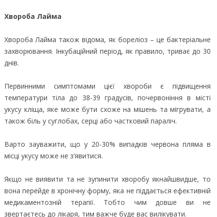
Хвороба Лайма
Хвороба Лайма також відома, як бореліоз – це бактеріальне
захворювання. Інкубаційний період, як правило, триває до 30
днів.
Первинними симптомами цієї хвороби є підвищення
температури тіла до 38-39 градусів, почервоніння в місті
укусу кліща, яке може бути схоже на мішень та мігрувати, а
також біль у суглобах, серці або частковий параліч.
Варто зауважити, що у 20-30% випадків червона пляма в
місці укусу може не з’явитися.
Якщо не виявити та не зупинити хворобу якнайшвидше, то
вона перейде в хронічну форму, яка не піддається ефективній
медикаментозній терапії. Тобто чим довше ви не
звертаєтесь до лікаря, тим важче буде вас вилікувати.