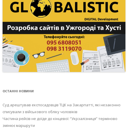
ОСТАННІ НОВИНИ
Суд арештував експосадовців ТЦК на Закарпатті, які незаконно
списували з військового обліку чоловіків
Частина рейсів не доїде до кінцевої: “Укрзалізниця” терміново
змінює маршрути