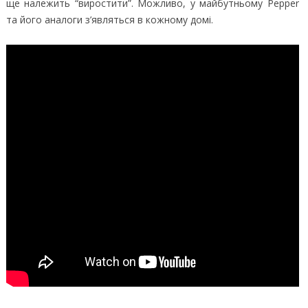
ще належить “виростити”. Можливо, у майбутньому Pepper
та його аналоги з’являться в кожному домі.