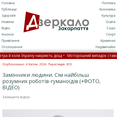
Головна
Політика
Публікації
Економіка
Здоров’я
Культура
Новини
Освіта
Відео
Соціо
Анонси
Спорт
Привітання
Кримінал
Оголошення
Надзвичайні
раїну накриють дощі •
Моторошний випадок стався на Закарпатті
Опубліковано: 4 Квітня, 2024. Переглядів: 833
Замінники людини. Сім найбільш
розумних роботів-гуманоїдів (+ФОТО,
ВІДЕО)
Залишити відгук