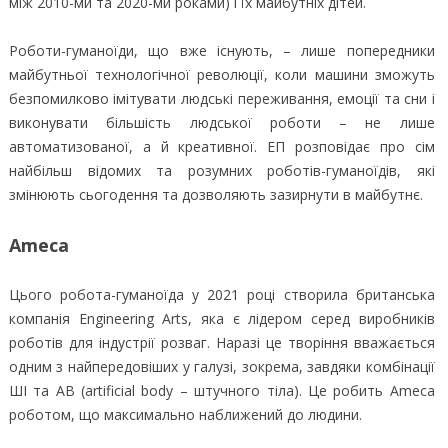
між 2010-ми та 2020-ми роками) і їх майбутніх дітей.
Роботи-гуманоїди, що вже існують, – лише попередники
майбутньої технологічної революції, коли машини зможуть
безпомилково імітувати людські переживання, емоції та сни і
виконувати більшість людської роботи – не лише
автоматизованої, а й креативної. ЕП розповідає про сім
найбільш відомих та розумних роботів-гуманоїдів, які
змінюють сьогодення та дозволяють зазирнути в майбутнє.
Ameca
Цього робота-гуманоїда у 2021 році створила британська
компанія Engineering Arts, яка є лідером серед виробників
роботів для індустрії розваг. Наразі це творіння вважається
одним з найпередовіших у галузі, зокрема, завдяки комбінації
ШІ та AB (artificial body – штучного тіла). Це робить Ameca
роботом, що максимально наближений до людини.