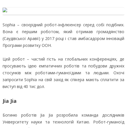
Sophia – своєрідний робот-інфлюенсер серед собі подібних.
Вона є першим роботом, який отримав громадянство
(Саудівської Аравії) у 2017 році і став амбасадором інновацій
Програми розвитку ООН.
Цей робот – частий гість на глобальних конференціях, де
просувають ідею емпатичних роботів та побудови дружніх
стосунків між роботами-гуманоїдами та людьми. Охочі
запросити Sophia на свій захід як спікера мають сплатити за
виступ від 40 тис дол.
Jia Jia
Богиню роботів Jia Jia розробила команда дослідників
Університету науки та технологій Китаю. Робот-гуманоїд