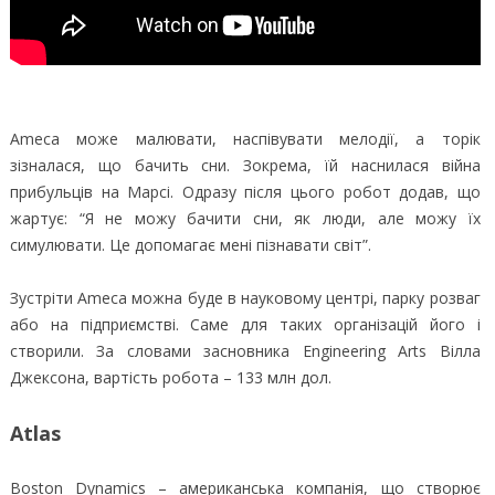
Ameca може малювати, наспівувати мелодії, а торік
зізналася, що бачить сни. Зокрема, їй наснилася війна
прибульців на Марсі. Одразу після цього робот додав, що
жартує: “Я не можу бачити сни, як люди, але можу їх
симулювати. Це допомагає мені пізнавати світ”.
Зустріти Ameca можна буде в науковому центрі, парку розваг
або на підприємстві. Саме для таких організацій його і
створили. За словами засновника Engineering Arts Вілла
Джексона, вартість робота – 133 млн дол.
Atlas
Boston Dynamics – американська компанія, що створює