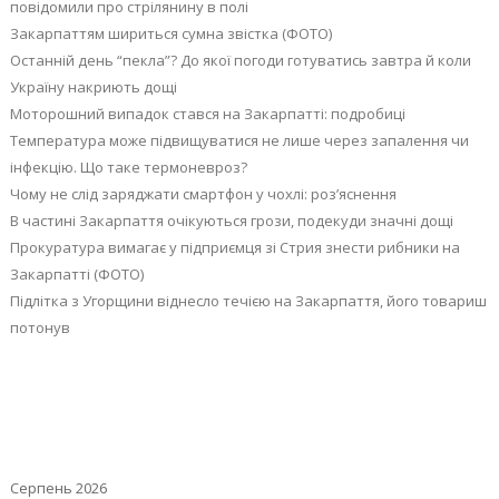
повідомили про стрілянину в полі
Закарпаттям шириться сумна звістка (ФОТО)
Останній день “пекла”? До якої погоди готуватись завтра й коли
Україну накриють дощі
Моторошний випадок стався на Закарпатті: подробиці
Температура може підвищуватися не лише через запалення чи
інфекцію. Що таке термоневроз?
Чому не слід заряджати смартфон у чохлі: роз’яснення
В частині Закарпаття очікуються грози, подекуди значні дощі
Прокуратура вимагає у підприємця зі Стрия знести рибники на
Закарпатті (ФОТО)
Підлітка з Угорщини віднесло течією на Закарпаття, його товариш
потонув
Серпень 2026