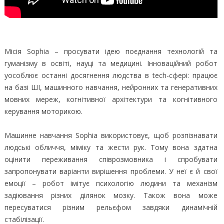
Місія Sophia – просувати ідею поєднання технологій та
гуманізму в освіті, науці та медицині. Інноваційний робот
уособлює останні досягнення людства в tech-сфері: працює
на базі ШІ, машинного навчання, нейронних та генеративних
мовних мереж, когнітивної архітектури та когнітивного
керування моторикою.
Машинне навчання Sophia використовує, щоб розпізнавати
людські обличчя, міміку та жести рук. Тому вона здатна
оцінити переживання співрозмовника і спробувати
запропонувати варіанти вирішення проблеми. У неї є й свої
емоції – робот імітує психологію людини та механізм
задіювання різних ділянок мозку. Також вона може
пересуватися різним рельєфом завдяки динамічній
стабілізації.