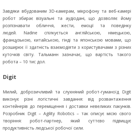
Завдяки вбудованим 3D-камерам, мікрофону та веб-камері
робот збирає візуальні та аудіодані, що дозволяє йому
розпізнавати обличчя, жести, емоції та поведінку
людей. Nadine спілкується англійською, німецькою,
французькою, китайською, гінді та японською мовами, що
розширює її здатність взаємодіяти з користувачами з різних
куточків світу. Тальманн зазначає, що вартість такого
робота – 10 тис дол.
Digit
Милий, доброзичливий та слухняний робот-гуманоїд Digit
виконує різні логістичні завдання: від розвантаження
контейнерів до переміщення і доставки невеликих пакунків.
Розробник Digit – Agility Robotics – так описує місію свого
творіння: робот-партнер, який суттєво підвищує
продуктивність людської робочої сили.