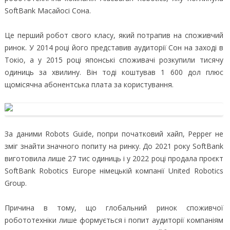
SoftBank Масайосі Сона.
Це перший робот свого класу, який потрапив на споживчий
ринок. У 2014 році його представив аудиторії Сон на заході в
Токіо, а у 2015 році японські споживачі розкупили тисячу
одиниць за хвилину. Він тоді коштував 1 600 дол плюс
щомісячна абонентська плата за користування.
За даними Robots Guide, попри початковий хайп, Pepper не
зміг знайти значного попиту на ринку. До 2021 року SoftBank
виготовила лише 27 тис одиниць і у 2022 році продала проєкт
SoftBank Robotics Europe німецькій компанії United Robotics
Group.
Причина в тому, що глобальний ринок споживчої
робототехніки лише формується і попит аудиторії компаніям