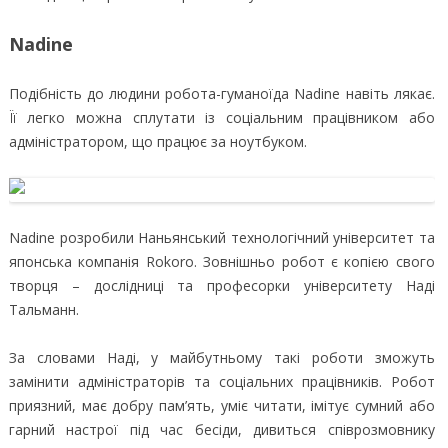
Nadine
Подібність до людини робота-гуманоїда Nadine навіть лякає.
Її легко можна сплутати із соціальним працівником або
адміністратором, що працює за ноутбуком.
Nadine розробили Наньянський технологічний університет та
японська компанія Rokoro. Зовнішньо робот є копією свого
творця – дослідниці та професорки університету Наді
Тальманн.
За словами Наді, у майбутньому такі роботи зможуть
замінити адміністраторів та соціальних працівників. Робот
приязний, має добру пам’ять, уміє читати, імітує сумний або
гарний настрої під час бесіди, дивиться співрозмовнику