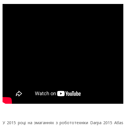
У 2015 році на змаганнях з робототехніки Darpa 2015 Atlas