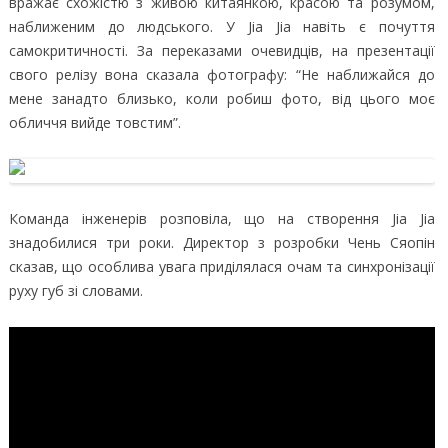
вражає схожістю з живою китаянкою, красою та розумом,
наближеним до людського. У Jia Jia навіть є почуття
самокритичності. За переказами очевидців, на презентації
свого релізу вона сказала фотографу: “Не наближайся до
мене занадто близько, коли робиш фото, від цього моє
обличчя вийде товстим”.
Команда інженерів розповіла, що на створення Jia Jia
знадобилися три роки. Директор з розробки Чень Сяопін
сказав, що особлива увага приділялася очам та синхронізації
руху губ зі словами.