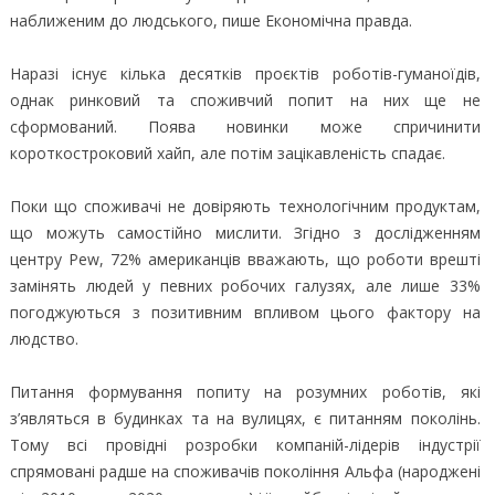
наближеним до людського, пише Економічна правда.
Наразі існує кілька десятків проєктів роботів-гуманоїдів,
однак ринковий та споживчий попит на них ще не
сформований. Поява новинки може спричинити
короткостроковий хайп, але потім зацікавленість спадає.
Поки що споживачі не довіряють технологічним продуктам,
що можуть самостійно мислити. Згідно з дослідженням
центру Pew, 72% американців вважають, що роботи врешті
замінять людей у певних робочих галузях, але лише 33%
погоджуються з позитивним впливом цього фактору на
людство.
Питання формування попиту на розумних роботів, які
з’являться в будинках та на вулицях, є питанням поколінь.
Тому всі провідні розробки компаній-лідерів індустрії
спрямовані радше на споживачів покоління Альфа (народжені