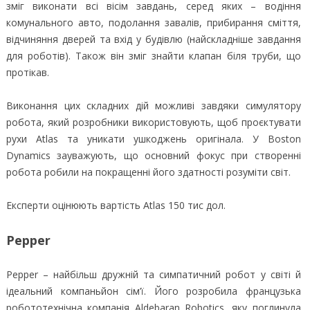
зміг виконати всі вісім завдань, серед яких – водіння
комунального авто, подолання завалів, прибирання сміття,
відчиняння дверей та вхід у будівлю (найскладніше завдання
для роботів). Також він зміг знайти клапан біля труби, що
протікав.
Виконання цих складних дій можливі завдяки симулятору
робота, який розробники використовують, щоб проєктувати
рухи Atlas та уникати ушкоджень оригінала. У Boston
Dynamics зауважують, що основний фокус при створенні
робота робили на покращенні його здатності розуміти світ.
Експерти оцінюють вартість Atlas 150 тис дол.
Pepper
Pepper – найбільш дружній та симпатичний робот у світі й
ідеальний компаньйон сім’ї. Його розробила французька
робототехнічна компанія Aldebaran Robotics, яку поглинула