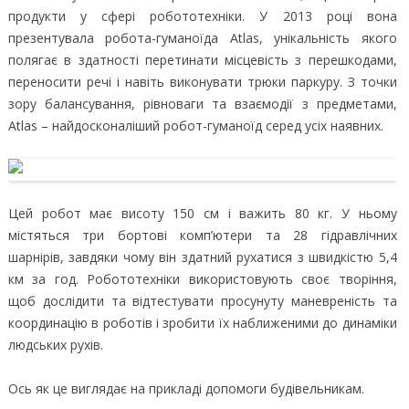
продукти у сфері робототехніки. У 2013 році вона
презентувала робота-гуманоїда Atlas, унікальність якого
полягає в здатності перетинати місцевість з перешкодами,
переносити речі і навіть виконувати трюки паркуру. З точки
зору балансування, рівноваги та взаємодії з предметами,
Atlas – найдосконаліший робот-гуманоїд серед усіх наявних.
Цей робот має висоту 150 см і важить 80 кг. У ньому
містяться три бортові комп’ютери та 28 гідравлічних
шарнірів, завдяки чому він здатний рухатися з швидкістю 5,4
км за год. Робототехніки використовують своє творіння,
щоб дослідити та відтестувати просунуту маневреність та
координацію в роботів і зробити їх наближеними до динаміки
людських рухів.
Ось як це виглядає на прикладі допомоги будівельникам.