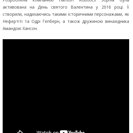
активована на День святого Валентина у 2016 році. Її
створили, надихаючись такими історичними персонажами, як
Нефертіті та Одрі Гепберн, а також дружиною винахідника
Амандою Хансон.