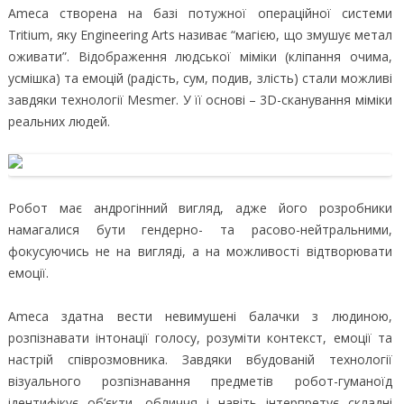
Ameca створена на базі потужної операційної системи
Tritium, яку Engineering Arts називає “магією, що змушує метал
оживати”. Відображення людської міміки (кліпання очима,
усмішка) та емоцій (радість, сум, подив, злість) стали можливі
завдяки технології Mesmer. У її основі – 3D-сканування міміки
реальних людей.
Робот має андрогінний вигляд, адже його розробники
намагалися бути гендерно- та расово-нейтральними,
фокусуючись не на вигляді, а на можливості відтворювати
емоції.
Ameca здатна вести невимушені балачки з людиною,
розпізнавати інтонації голосу, розуміти контекст, емоції та
настрій співрозмовника. Завдяки вбудованій технології
візуального розпізнавання предметів робот-гуманоїд
ідентифікує об’єкти, обличчя і навіть інтерпретує складні