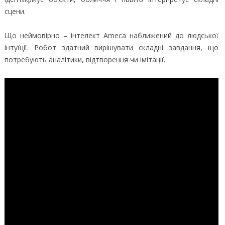
сцени.
Що неймовірно – інтелект Ameca наближений до людської
інтуїції. Робот здатний вирішувати складні завдання, що
потребують аналітики, відтворення чи імітації.