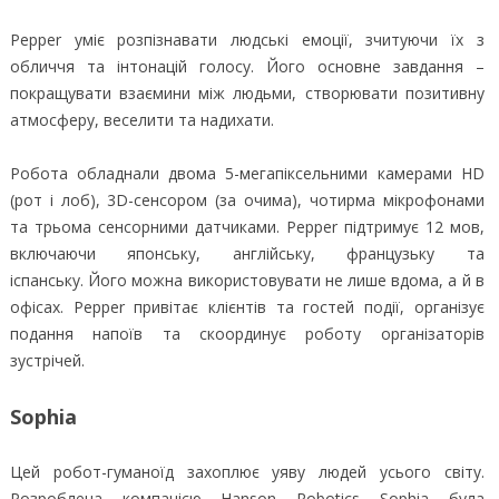
Pepper уміє розпізнавати людські емоції, зчитуючи їх з
обличчя та інтонацій голосу. Його основне завдання –
покращувати взаємини між людьми, створювати позитивну
атмосферу, веселити та надихати.
Робота обладнали двома 5-мегапіксельними камерами HD
(рот і лоб), 3D-сенсором (за очима), чотирма мікрофонами
та трьома сенсорними датчиками. Pepper підтримує 12 мов,
включаючи японську, англійську, французьку та
іспанську. Його можна використовувати не лише вдома, а й в
офісах. Pepper привітає клієнтів та гостей події, організує
подання напоїв та скоординує роботу організаторів
зустрічей.
Sophia
Цей робот-гуманоїд захоплює уяву людей усього світу.
Розроблена компанією Hanson Robotics Sophia була