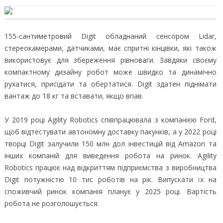
155-сантиметровий Digit обладнаний сенсором Lidar,
стереокамерами, датчиками, має спритні кінцівки, які також
використовує для збереження рівноваги. Завдяки своєму
компактному дизайну робот може швидко та динамічно
рухатися, присідати та обертатися. Digit здатен піднімати
вантаж до 18 кг та вставати, якщо впав.
У 2019 році Agility Robotics співпрацювала з компанією Ford,
щоб відтестувати автономну доставку пакунків, а у 2022 році
творці Digit залучили 150 млн дол інвестицій від Amazon та
інших компаній для виведення робота на ринок. Agility
Robotics працює над відкриттям підприємства з виробництва
Digit потужністю 10 тис роботів на рік. Випускати їх на
споживчий ринок компанія планує у 2025 році. Вартість
робота не розголошується.