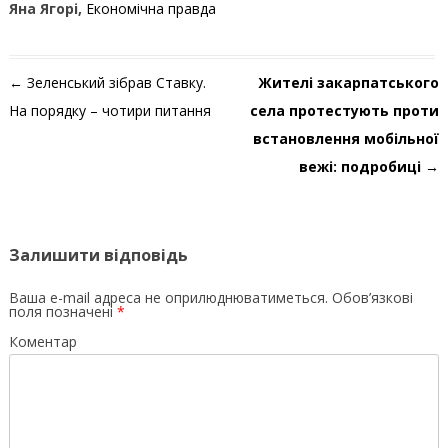
Яна Ягорі,
Економічна правда
Навігація по запису
←
Зеленський зібрав Ставку.
Жителі закарпатського
На порядку – чотири питання
села протестують проти
встановлення мобільної
вежі: подробиці
→
Залишити відповідь
Ваша e-mail адреса не оприлюднюватиметься.
Обов’язкові
поля позначені
*
Коментар