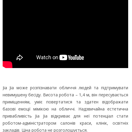
Jia Jia може розпізнавати обличчя людей та підтримувати
невимушену бесіду. Висота робота – 1,4 м, він пересувається
приміщенням, уміє повертатися та здатен відображати
базові емоції мімікою на обличчі. Надзвичайна естетична
привабливість Jia Jia відкриває для неї потенціал стати
роботом-адміністратором салонів краси, клінік, освітніх
закладів. Ціна робота не розголошується.