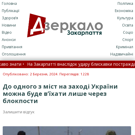
Головна
Політика
Публікації
Економіка
Здоров’я
Культура
Новини
Освіта
Відео
Соціо
Анонси
Спорт
Привітання
Кримінал
Оголошення
Надзвичайні
знати •
На Закарпатті внаслідок удару блискавки постраждали хл
мою: МОЗ назвало цифри •
Замість спеки йде стихія: що змін
Опубліковано: 2 Березня, 2024. Переглядів: 1228
До одного з міст на заході України
можна буде в’їхати лише через
блокпости
Залишити відгук