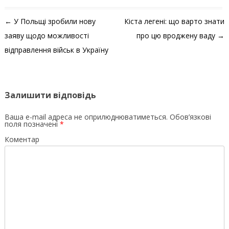
Навігація по запису
←
У Польщі зробили нову
Кіста легені: що варто знати
заяву щодо можливості
про цю вроджену ваду
→
відправлення військ в Україну
Залишити відповідь
Ваша e-mail адреса не оприлюднюватиметься.
Обов’язкові
поля позначені
*
Коментар