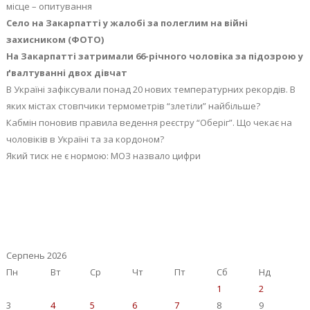
місце – опитування
Село на Закарпатті у жалобі за полеглим на війні
захисником (ФОТО)
На Закарпатті затримали 66-річного чоловіка за підозрою у
ґвалтуванні двох дівчат
В Україні зафіксували понад 20 нових температурних рекордів. В
яких містах стовпчики термометрів “злетіли” найбільше?
Кабмін поновив правила ведення реєстру “Оберіг”. Що чекає на
чоловіків в Україні та за кордоном?
Який тиск не є нормою: МОЗ назвало цифри
Серпень 2026
Пн
Вт
Ср
Чт
Пт
Сб
Нд
1
2
3
4
5
6
7
8
9