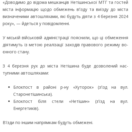
«До­во­ди­мо до ві­до­ма меш­канців Не­ті­шинсь­кої МТГ та гос­тей
міс­та ін­форма­цію що­до об­ме­жень в’їз­ду та ви­їз­ду до міс­та
виз­на­че­ни­ми ав­тошля­ха­ми, які бу­дуть ді­яти з 4 бе­рез­ня 2024
ро­ку», — йдеть­ся у по­ві­дом­ленні.
У місь­кій вій­сько­вій ад­мі­ніс­трації по­яс­ни­ли, що ці об­ме­жен­ня
ді­яти­муть із ме­тою ре­алі­за­ції за­хо­дів пра­во­во­го ре­жи­му во­
єн­но­го ста­ну.
З 4 березня рух до міс­та Не­ті­ши­на бу­де доз­во­ле­ний нас­
тупни­ми ав­тошля­ха­ми:
Блокпост в районі р-ну «Хуторок» (з’їзд на вул.
Старонетішинська).
Блокпост біля стели «Нетішин» (з’їзд на вул.
Енергетиків).
В’їз­ди по ін­шим нап­рямкам бу­дуть об­ме­же­ні.