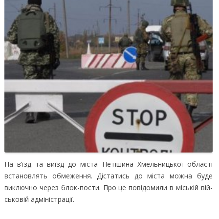
На в’їзд та виїзд до міс­та Не­ті­ши­на Хмельницької області
встановлять обмеження. Дістатись до міста можна буде
виключно через блок-пости.
Про це повідомили в місь­кій вій­
сько­вій ад­мі­ніс­тра­ції.