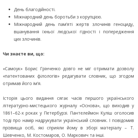
День благодійності.
Міжнародний день боротьби з корупцією.
Міжнародний день пам’яті жертв злочинів геноциду,
вшанування їхньої людської гідності і попередження
цих злочинів.
Чи знаєте ви, що:
«Самоук» Борис Грінченко довго не міг отримати дозволу
«патентованих філологів» редагувати словник, що згодом
отримав його ім’я.
Історія цього видання сягає часів першого українського
літературно-мистецького журналу «Основа», що виходив у
1861–62-х роках у Петербурзі. Пантелеймон Куліш оголосив
тоді про намір надрукувати український словник. І повідомив
прізвища осіб, які сприяли йому в зборі матеріалу – Т.
Шевченко, М. Костомаров, О. Маркович та інші.