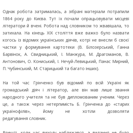
Однак робота затрималась, а зібрані матеріали потрапили
1864 року до Києва. Тут їх почали опрацьовувати місцеві
літератори й вчені. Робота над словником то жвавішала, то
затихала. На кінець XIX століття вже важко було назвати
когось із відомих українських діячів, котрі не внесли б своєї
частки у формування картотеки (В. Білозерський, Ганна
Барвінок, А. Свидницький, І. Манжура, М. Драгоманов, В.
Антонович, О. Кониський, І. Нечуй-Левицький, Панас Мирний,
П. Чубинський, М. Старицький та багато інших).
На той час Грінченко був відомий по всій Україні як
громадський діяч і літератор, але він мав лише звання
народного учителя та не був дипломованим ученим. Через
це, а також через нетерпимість Б. Грінченка до «старих
українофілів», йому не хотіли дозволяти
редагування словник.
Врешті, коли час виходу наближався, а видання не було