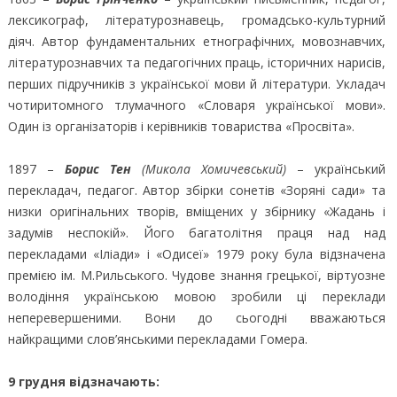
лексикограф, літературознавець, громадсько-культурний
діяч. Автор фундаментальних етнографічних, мовознавчих,
літературознавчих та педагогічних праць, історичних нарисів,
перших підручників з української мови й літератури. Укладач
чотиритомного тлумачного «Словаря української мови».
Один із організаторів і керівників товариства «Просвіта».
1897 –
Борис Тен
(Микола Хомичевський)
– український
перекладач, педагог. Автор збірки сонетів «Зоряні сади» та
низки оригінальних творів, вміщених у збірнику «Жадань і
задумів неспокій». Його багатолітня праця над над
перекладами «Іліади» і «Одисеї» 1979 року була відзначена
премією ім. М.Рильського. Чудове знання грецької, віртуозне
володіння українською мовою зробили ці переклади
неперевершеними. Вони до сьогодні вважаються
найкращими слов’янськими перекладами Гомера.
9 грудня відзначають: