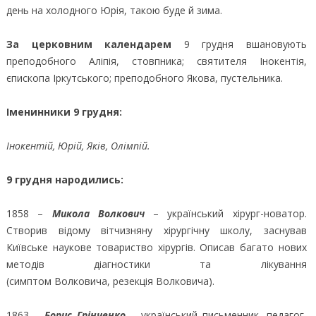
день на холодного Юрія, такою буде й зима.
За церковним календарем
9 грудня вшановують
преподобного Аліпія, стовпника; святителя Інокентія,
єпископа Іркутського; преподобного Якова, пустельника.
Іменинники 9 грудня:
Інокентій, Юрій, Яків, Олімпій.
9 грудня народились:
1858 –
Микола Волкович
– український хірург-новатор.
Створив відому вітчизняну хірургічну школу, заснував
Київське наукове товариство хірургів. Описав багато нових
методів діагностики та лікування
(симптом Волковича, резекція Волковича).
1863 –
Борис Грінченко
– український письменник, педагог,