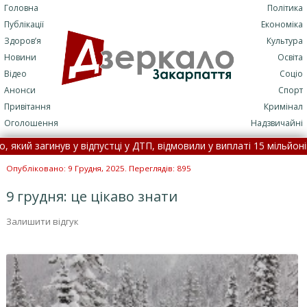
Головна
Політика
Публікації
Економіка
Здоров’я
Культура
Новини
Освіта
Відео
Соціо
Анонси
Спорт
Привітання
Кримінал
Оголошення
Надзвичайні
загинув у відпустці у ДТП, відмовили у виплаті 15 мільйонів •
По
сло течією на Закарпаття, його товариш потонув •
5 серпня: це 
Опубліковано: 9 Грудня, 2025. Переглядів: 895
9 грудня: це цікаво знати
Залишити відгук