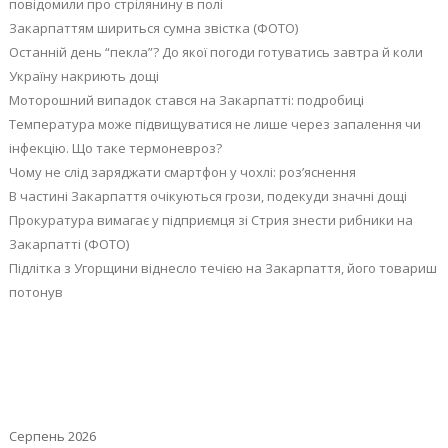
повідомили про стрілянину в полі
Закарпаттям шириться сумна звістка (ФОТО)
Останній день “пекла”? До якої погоди готуватись завтра й коли
Україну накриють дощі
Моторошний випадок стався на Закарпатті: подробиці
Температура може підвищуватися не лише через запалення чи
інфекцію. Що таке термоневроз?
Чому не слід заряджати смартфон у чохлі: роз’яснення
В частині Закарпаття очікуються грози, подекуди значні дощі
Прокуратура вимагає у підприємця зі Стрия знести рибники на
Закарпатті (ФОТО)
Підлітка з Угорщини віднесло течією на Закарпаття, його товариш
потонув
Серпень 2026