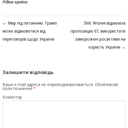
Рідна країна
Навігація по запису
←
Мир під питанням: Трамп
ЗМІ: Японія відхилила
може відмовитися від
пропозицію ЄС використати
переговорів щодо України
заморожені росактиви на
користь України
→
Залишити відповідь
Ваша e-mail адреса не оприлюднюватиметься.
Обов’язкові
поля позначені
*
Коментар