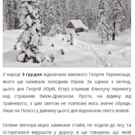
У народі
9 грудня
відзначали зимового Георгія Переможця,
якого ще називали холодним Юрієм. За однією з легенд,
цього дня Георгій (Юрій, Єгор) отримав блискучу перемогу
над страшним Змієм-Драконом.
Проте, на відміну від
травневого, з цим святом не пов’язані якісь значні обряди.
Лише на Поліссі у давнину цього дня відзначали свято вовків.
Селяни звечора міцно замикали стайні, не ходили до лісу та
остерігалися вирушати у дорогу. А ще говорили, що який