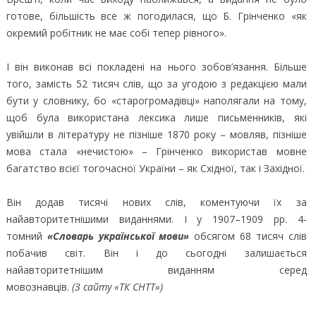
готове, більшість все ж погодилася, що Б. Грінченко «як
окремий робітник не має собі тепер рівного».
І він виконав всі покладені на нього зобов’язання. Більше
того, замість 52 тисяч слів, що за угодою з редакцією мали
бути у словнику, бо «старогромадівці» наполягали на тому,
щоб була використана лексика лише письменників, які
увійшли в літературу не пізніше 1870 року – мовляв, пізніше
мова стала «нечистою» – Грінченко використав мовне
багатство всієї тогочасної України – як Східної, так і Західної.
Він додав тисячі нових слів, коментуючи їх за
найавторитетнішими виданнями. І у 1907–1909 рр. 4-
томний
«Словарь української мови»
обсягом 68 тисяч слів
побачив світ. Він і до сьогодні залишається
найавторитетнішим виданням серед
мовознавців.
(З сайту «ТК СНТТ»)