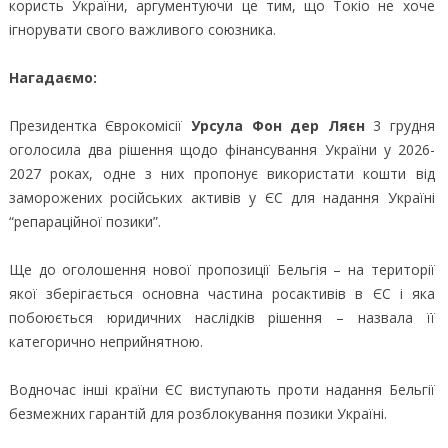
користь України, аргументуючи це тим, що Токіо не хоче
ігнорувати свого важливого союзника.
Нагадаємо:
Президентка Єврокомісії
Урсула Фон дер Ляєн
3 грудня
оголосила два рішення щодо фінансування України у 2026-
2027 роках, одне з них пропонує використати кошти від
заморожених російських активів у ЄС для надання Україні
“репараційної позики”.
Ще до оголошення нової пропозиції Бельгія – на території
якої зберігається основна частина росактивів в ЄС і яка
побоюється юридичних наслідків рішення – назвала її
категорично неприйнятною.
Водночас інші країни ЄС виступають проти надання Бельгії
безмежних гарантій для розблокування позики Україні.