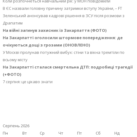
Коли розпочнеться навчальний рік: у МОН повідомили
В ЄС назвали головну причину затримки вступу України, – FT
Зеленський анонсував кадрові рішення в ЗСУ після розмови з
Драпатим
На війні загинув захисник із Закарпаття (ФОТО)
На Закарпатті оголосили штормове попередження: де
очікуються дощі з грозами (ОНОВЛЕНО)
У Москві пролунав потужний вибух: стіни та вікна тремтіли по
всьому місту
На Закарпатті сталася смертельна ДТП: подробиці трагедії
(+ФОТО)
7 серпня: це цікаво знати
Серпень 2026
Пн
Вт
Ср
Чт
Пт
Сб
Нд