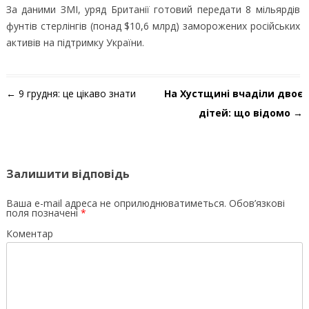
За даними ЗМІ, уряд Британії готовий передати 8 мільярдів
фунтів стерлінгів (понад $10,6 млрд) заморожених російських
активів на підтримку України.
Навігація по запису
←
9 грудня: це цікаво знати
На Хустщині вчаділи двоє
дітей: що відомо
→
Залишити відповідь
Ваша e-mail адреса не оприлюднюватиметься.
Обов’язкові
поля позначені
*
Коментар