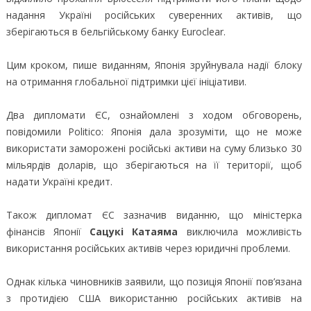
надання Україні російських суверенних активів, що
зберігаються в бельгійському банку Euroclear.
Цим кроком, пише виданням, Японія зруйнувала надії блоку
на отримання глобальної підтримки цієї ініціативи.
Два дипломати ЄС, ознайомлені з ходом обговорень,
повідомили Politico: Японія дала зрозуміти, що не може
використати заморожені російські активи на суму близько 30
мільярдів доларів, що зберігаються на її території, щоб
надати Україні кредит.
Також дипломат ЄС зазначив виданню, що міністерка
фінансів Японії
Сацукі Катаяма
виключила можливість
використання російських активів через юридичні проблеми.
Однак кілька чиновників заявили, що позиція Японії пов’язана
з протидією США використанню російських активів на