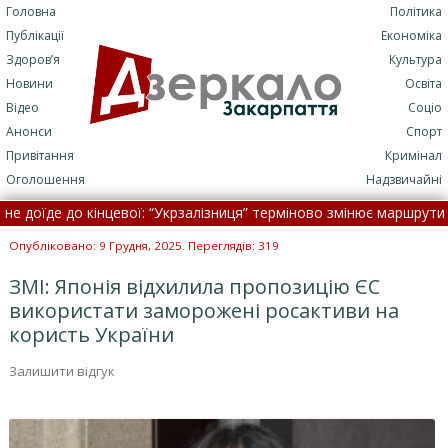
Головна
Політика
Публікації
Економіка
Здоров’я
Культура
Новини
Освіта
Відео
Соціо
Анонси
Спорт
Привітання
Кримінал
Оголошення
Надзвичайні
оїде до кінцевої: “Укрзалізниця” терміново змінює маршрути •
Ще
или лікарку, яка подала декларацію про доходи у паперовому виді
Опубліковано: 9 Грудня, 2025. Переглядів: 319
ЗМІ: Японія відхилила пропозицію ЄС
використати заморожені росактиви на
користь України
Залишити відгук