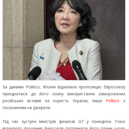
За даними Politico, Японія відхилила пропозицію Євросоюзу
приєднатися до його плану використання заморожених
російських активів на користь України, пише
Politico
з
посиланням на джерела.
Під час зустрічі міністрів фінансів G7 у понеділок Токіо
відхилило прохання Брюсселя підтримати його плани щодо