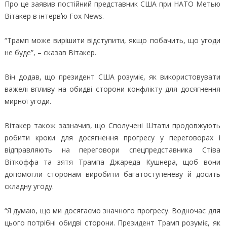
Про це заявив постійний представник США при НАТО Метью
Вітакер в інтервʼю Fox News.
“Трамп може вирішити відступити, якщо побачить, що угоди
не буде”, – сказав Вітакер.
Він додав, що президент США розуміє, як використовувати
важелі впливу на обидві сторони конфлікту для досягнення
мирної угоди.
Вітакер також зазначив, що Сполучені Штати продовжують
робити кроки для досягнення прогресу у переговорах і
відправляють на переговори спецпредставника Стіва
Віткоффа та зятя Трампа Джареда Кушнера, щоб вони
допомогли сторонам виробити багатоступеневу й досить
складну угоду.
“Я думаю, що ми досягаємо значного прогресу. Водночас для
цього потрібні обидві сторони. Президент Трамп розуміє, як