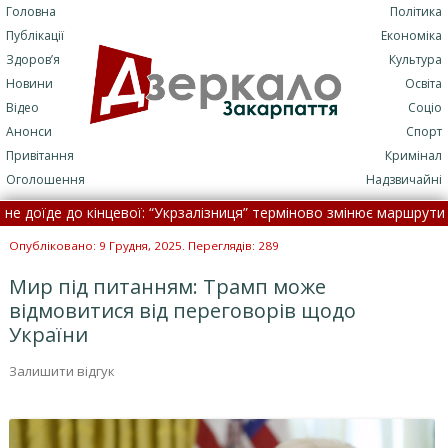
Головна
Політика
Публікації
Економіка
Здоров’я
Культура
Новини
Освіта
Відео
Соціо
Анонси
Спорт
Привітання
Кримінал
Оголошення
Надзвичайні
їде до кінцевої: “Укрзалізниця” терміново змінює маршрути •
Ще 
или лікарку, яка подала декларацію про доходи у паперовому виді
Опубліковано: 9 Грудня, 2025. Переглядів: 289
Мир під питанням: Трамп може
відмовитися від переговорів щодо
України
Залишити відгук