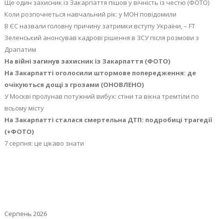
Ще один захисник із Закарпаття пішов у вічність із честю (ФОТО)
Коли розпочнеться навчальний рік: у МОН повідомили
В ЄС назвали головну причину затримки вступу України, – FT
Зеленський анонсував кадрові рішення в ЗСУ після розмови з
Драпатим
На війні загинув захисник із Закарпаття (ФОТО)
На Закарпатті оголосили штормове попередження: де
очікуються дощі з грозами (ОНОВЛЕНО)
У Москві пролунав потужний вибух: стіни та вікна тремтіли по
всьому місту
На Закарпатті сталася смертельна ДТП: подробиці трагедії
(+ФОТО)
7 серпня: це цікаво знати
Серпень 2026