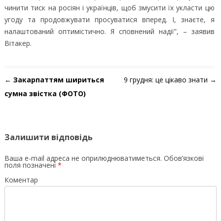
чинити тиск на росіян і українців, щоб змусити їх укласти цю
угоду та продовжувати просуватися вперед. І, знаєте, я
налаштований оптимістично. Я сповнений надії”, – заявив
Вітакер.
Навігація по запису
←
Закарпаттям шириться
9 грудня: це цікаво знати
→
сумна звістка (ФОТО)
Залишити відповідь
Ваша e-mail адреса не оприлюднюватиметься.
Обов’язкові
поля позначені
*
Коментар