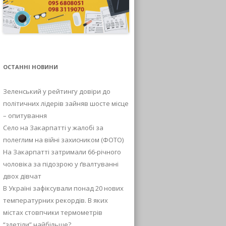
ОСТАННІ НОВИНИ
Зеленський у рейтингу довіри до
політичних лідерів зайняв шосте місце
– опитування
Село на Закарпатті у жалобі за
полеглим на війні захисником (ФОТО)
На Закарпатті затримали 66-річного
чоловіка за підозрою у ґвалтуванні
двох дівчат
В Україні зафіксували понад 20 нових
температурних рекордів. В яких
містах стовпчики термометрів
“злетіли” найбільше?