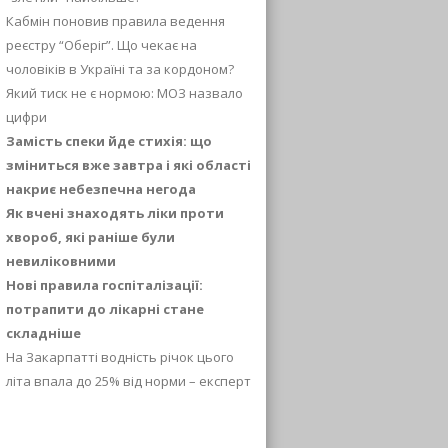
Кабмін поновив правила ведення
реєстру “Оберіг”. Що чекає на
чоловіків в Україні та за кордоном?
Який тиск не є нормою: МОЗ назвало
цифри
Замість спеки йде стихія: що
зміниться вже завтра і які області
накриє небезпечна негода
Як вчені знаходять ліки проти
хвороб, які раніше були
невиліковними
Нові правила госпіталізації:
потрапити до лікарні стане
складніше
На Закарпатті водність річок цього
літа впала до 25% від норми – експерт