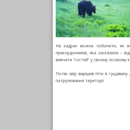
На кадрах можна побачити, як в
прикордонників, яка заскалила – від
вивчати “гостей” у своєму лісовому к
Потім звір вирішив піти в гущавину
патрулювання території.