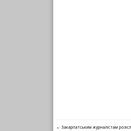
Навігація по запису
←
Закарпатським журналістам розіс