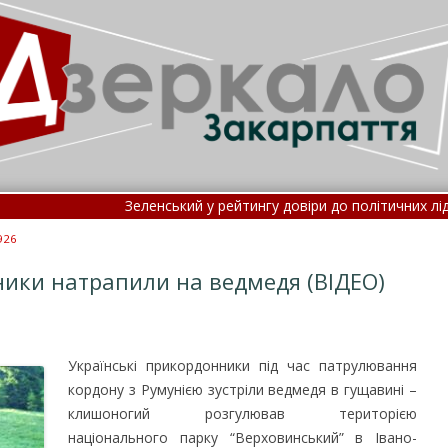
Зеленський у рейтингу довіри до політичних лідерів з
Нові правила госпіталізації: потрапити до лікар
926
ики натрапили на ведмедя (ВІДЕО)
Українські прикордонники під час патрулювання
кордону з Румунією зустріли ведмедя в гущавині –
клишоногий розгулював територією
національного парку “Верховинський” в Івано-