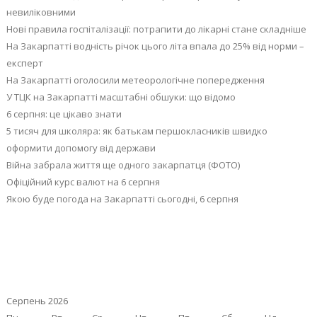
невиліковними
Нові правила госпіталізації: потрапити до лікарні стане складніше
На Закарпатті водність річок цього літа впала до 25% від норми –
експерт
На Закарпатті оголосили метеорологічне попередження
У ТЦК на Закарпатті масштабні обшуки: що відомо
6 серпня: це цікаво знати
5 тисяч для школяра: як батькам першокласників швидко
оформити допомогу від держави
Війна забрала життя ще одного закарпатця (ФОТО)
Офіційний курс валют на 6 серпня
Якою буде погода на Закарпатті сьогодні, 6 серпня
Серпень 2026