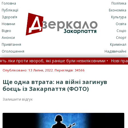
Головна
Політика
Публікації
Економіка
Здоров’я
Культура
Новини
Освіта
Відео
Соціо
Анонси
Спорт
Привітання
Кримінал
Оголошення
Надзвичайні
іки проти хвороб, які раніше були невиліковними •
Нові правила 
тавини загибелі коней на Закарпатті: повідомили про стрілянину в
Опубліковано: 13 Липня, 2022. Переглядів: 34566
Ще одна втрата: на війні загинув
боєць із Закарпаття (ФОТО)
Залишити відгук