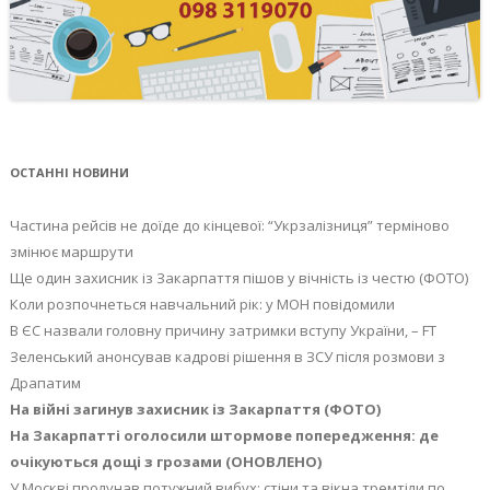
ОСТАННІ НОВИНИ
Частина рейсів не доїде до кінцевої: “Укрзалізниця” терміново
змінює маршрути
Ще один захисник із Закарпаття пішов у вічність із честю (ФОТО)
Коли розпочнеться навчальний рік: у МОН повідомили
В ЄС назвали головну причину затримки вступу України, – FT
Зеленський анонсував кадрові рішення в ЗСУ після розмови з
Драпатим
На війні загинув захисник із Закарпаття (ФОТО)
На Закарпатті оголосили штормове попередження: де
очікуються дощі з грозами (ОНОВЛЕНО)
У Москві пролунав потужний вибух: стіни та вікна тремтіли по