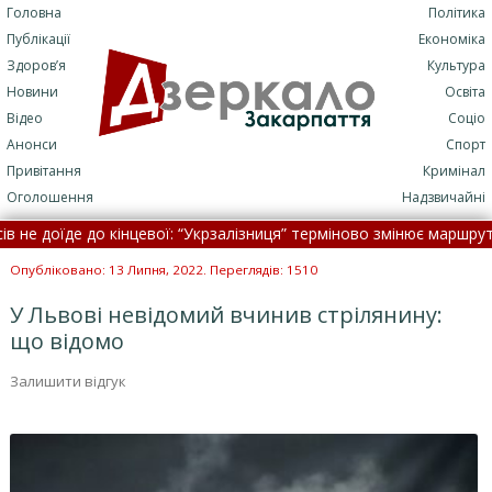
Головна
Політика
Публікації
Економіка
Здоров’я
Культура
Новини
Освіта
Відео
Соціо
Анонси
Спорт
Привітання
Кримінал
Оголошення
Надзвичайні
е доїде до кінцевої: “Укрзалізниця” терміново змінює маршрути •
судили лікарку, яка подала декларацію про доходи у паперовому в
Опубліковано: 13 Липня, 2022. Переглядів: 1510
У Львові невідомий вчинив стрілянину:
що відомо
Залишити відгук