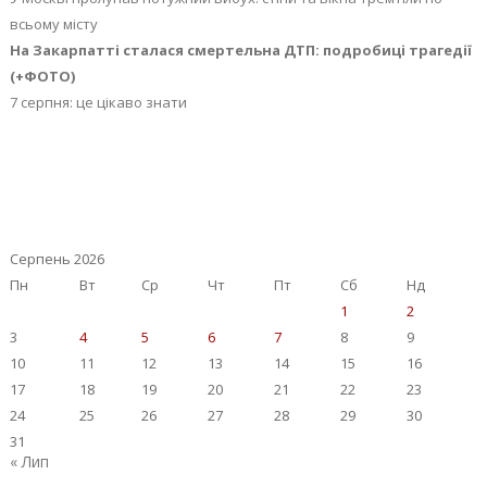
всьому місту
На Закарпатті сталася смертельна ДТП: подробиці трагедії
(+ФОТО)
7 серпня: це цікаво знати
Серпень 2026
Пн
Вт
Ср
Чт
Пт
Сб
Нд
1
2
3
4
5
6
7
8
9
10
11
12
13
14
15
16
17
18
19
20
21
22
23
24
25
26
27
28
29
30
31
« Лип