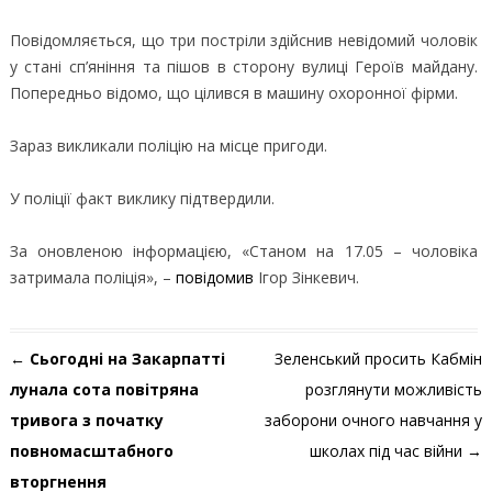
Повідомляється, що три постріли здійснив невідомий чоловік
у стані сп’яніння та пішов в сторону вулиці Героїв майдану.
Попередньо відомо, що цілився в машину охоронної фірми.
Зараз викликали поліцію на місце пригоди.
У поліції факт виклику підтвердили.
За оновленою інформацією, «Станом на 17.05 – чоловіка
затримала поліція», –
повідомив
Ігор Зінкевич.
Навігація по запису
←
Сьогодні на Закарпатті
Зеленський просить Кабмін
лунала сота повітряна
розглянути можливість
тривога з початку
заборони очного навчання у
повномасштабного
школах під час війни
→
вторгнення