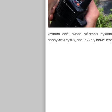
«Уявив собі вираз обличчя руsня
зрозуміти суть», зазначив у
коментар