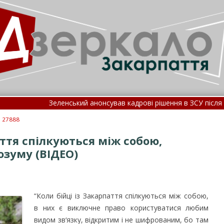
Зеленський анонсував кадрові рішення в ЗСУ після розмови 
Зеленський у рейтингу довіри до політичних лідерів зайняв 
: 27888
аття спілкуються між собою,
озуму (ВІДЕО)
“Коли бійці із Закарпаття спілкуються між собою,
в них є виключне право користуватися любим
видом зв‘язку, відкритим і не шифрованим, бо там