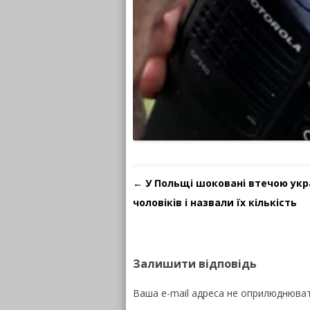
Навігація по запису
←
У Польщі шоковані втечою укр
чоловіків і назвали їх кількість
Залишити відповідь
Ваша e-mail адреса не оприлюднюва