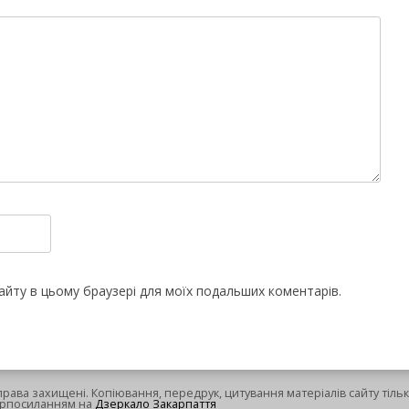
 сайту в цьому браузері для моїх подальших коментарів.
 права захищені. Копіювання, передрук, цитування матеріалів сайту тільк
ерпосиланням на
Дзеркало Закарпаття