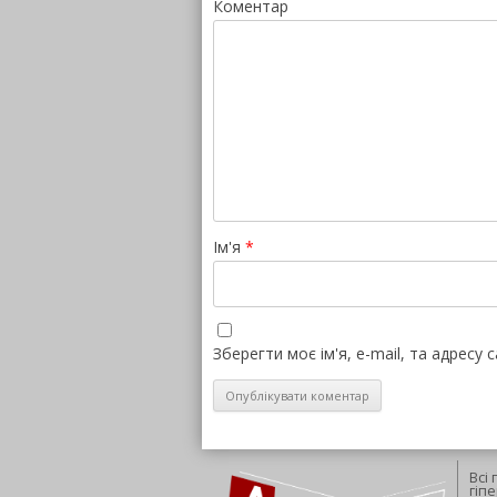
Коментар
Ім'я
*
Зберегти моє ім'я, e-mail, та адресу
Всі
гіп