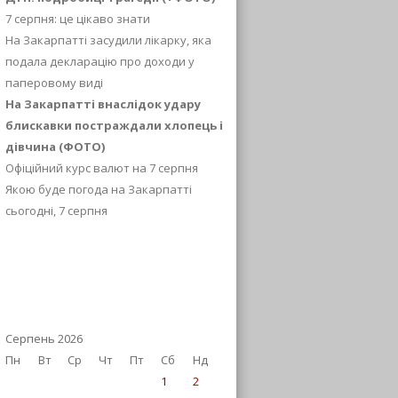
7 серпня: це цікаво знати
На Закарпатті засудили лікарку, яка
подала декларацію про доходи у
паперовому виді
На Закарпатті внаслідок удару
блискавки постраждали хлопець і
дівчина (ФОТО)
Офіційний курс валют на 7 серпня
Якою буде погода на Закарпатті
сьогодні, 7 серпня
Серпень 2026
Пн
Вт
Ср
Чт
Пт
Сб
Нд
1
2