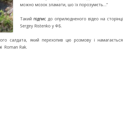
можно мозок зламати, шо їх порозумєть…”
Такий
підпис
до оприлюдненого відео на сторінці
Sergey Ristenko у ФБ.
вого салдата, який перехопив цю розмову і намагається
і
Roman Rak.