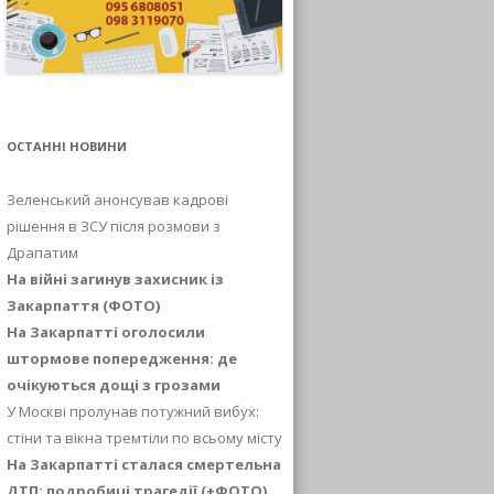
ОСТАННІ НОВИНИ
Зеленський анонсував кадрові
рішення в ЗСУ після розмови з
Драпатим
На війні загинув захисник із
Закарпаття (ФОТО)
На Закарпатті оголосили
штормове попередження: де
очікуються дощі з грозами
У Москві пролунав потужний вибух:
стіни та вікна тремтіли по всьому місту
На Закарпатті сталася смертельна
ДТП: подробиці трагедії (+ФОТО)