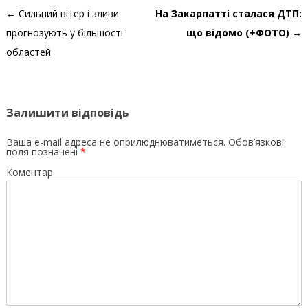
Навігація по запису
←
Сильний вітер і зливи
На Закарпатті сталася ДТП:
прогнозують у більшості
що відомо (+ФОТО)
→
областей
Залишити відповідь
Ваша e-mail адреса не оприлюднюватиметься.
Обов’язкові
поля позначені
*
Коментар