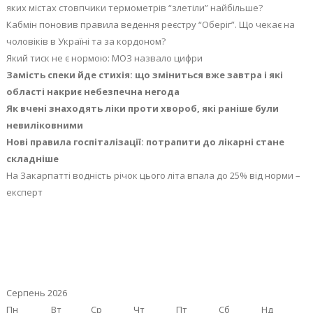
яких містах стовпчики термометрів “злетіли” найбільше?
Кабмін поновив правила ведення реєстру “Оберіг”. Що чекає на
чоловіків в Україні та за кордоном?
Який тиск не є нормою: МОЗ назвало цифри
Замість спеки йде стихія: що зміниться вже завтра і які
області накриє небезпечна негода
Як вчені знаходять ліки проти хвороб, які раніше були
невиліковними
Нові правила госпіталізації: потрапити до лікарні стане
складніше
На Закарпатті водність річок цього літа впала до 25% від норми –
експерт
Серпень 2026
Пн
Вт
Ср
Чт
Пт
Сб
Нд