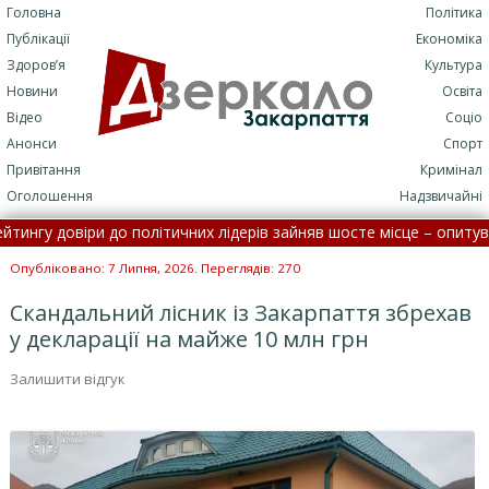
Головна
Політика
Публікації
Економіка
Здоров’я
Культура
Новини
Освіта
Відео
Соціо
Анонси
Спорт
Привітання
Кримінал
Оголошення
Надзвичайні
гу довіри до політичних лідерів зайняв шосте місце – опитування 
італізації: потрапити до лікарні стане складніше
•
На Зака
Опубліковано: 7 Липня, 2026. Переглядів: 270
Скандальний лісник із Закарпаття збрехав
у декларації на майже 10 млн грн
Залишити відгук