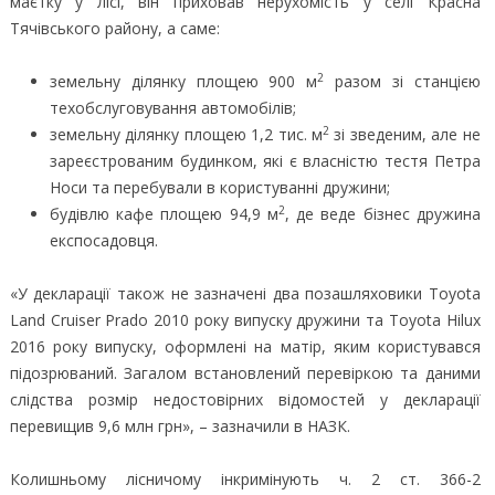
маєтку у лісі, він приховав нерухомість у селі Красна
Тячівського району, а саме:
2
земельну ділянку площею 900 м
разом зі станцією
техобслуговування автомобілів;
2
земельну ділянку площею 1,2 тис. м
зі зведеним, але не
зареєстрованим будинком, які є власністю тестя Петра
Носи та перебували в користуванні дружини;
2
будівлю кафе площею 94,9 м
, де веде бізнес дружина
експосадовця.
«У декларації також не зазначені два позашляховики Toyota
Land Cruiser Prado 2010 року випуску дружини та Toyota Hilux
2016 року випуску, оформлені на матір, яким користувався
підозрюваний. Загалом встановлений перевіркою та даними
слідства розмір недостовірних відомостей у декларації
перевищив 9,6 млн грн», – зазначили в НАЗК.
Колишньому лісничому інкримінують ч. 2 ст. 366-2