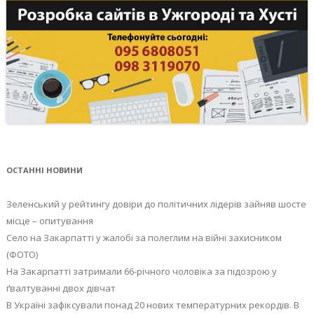
ОСТАННІ НОВИНИ
Зеленський у рейтингу довіри до політичних лідерів зайняв шосте
місце – опитування
Село на Закарпатті у жалобі за полеглим на війні захисником
(ФОТО)
На Закарпатті затримали 66-річного чоловіка за підозрою у
ґвалтуванні двох дівчат
В Україні зафіксували понад 20 нових температурних рекордів. В