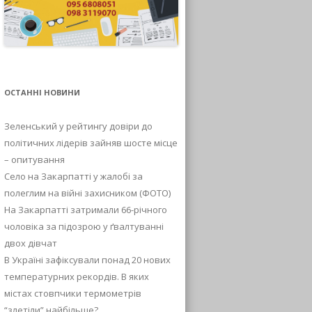
ОСТАННІ НОВИНИ
Зеленський у рейтингу довіри до
політичних лідерів зайняв шосте місце
– опитування
Село на Закарпатті у жалобі за
полеглим на війні захисником (ФОТО)
На Закарпатті затримали 66-річного
чоловіка за підозрою у ґвалтуванні
двох дівчат
В Україні зафіксували понад 20 нових
температурних рекордів. В яких
містах стовпчики термометрів
“злетіли” найбільше?