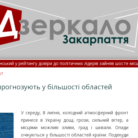
у рейтингу довіри до політичних лідерів зайняв шосте місце – оп
ла госпіталізації: потрапити до лікарні стане складніше
•
67
прогнозують у більшості областей
У середу, 8 липня, холодний атмосферний фронт
принесе в Україну дощі, грози, сильний вітер, а
місцями можливі зливи, град і шквали.
Опади
очікуються у більшості областей країни. Подекуди