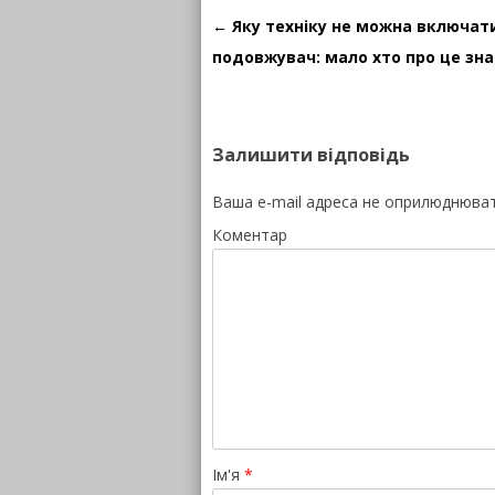
Навігація по запису
←
Яку техніку не можна включат
подовжувач: мало хто про це зна
Залишити відповідь
Ваша e-mail адреса не оприлюднюва
Коментар
Ім'я
*