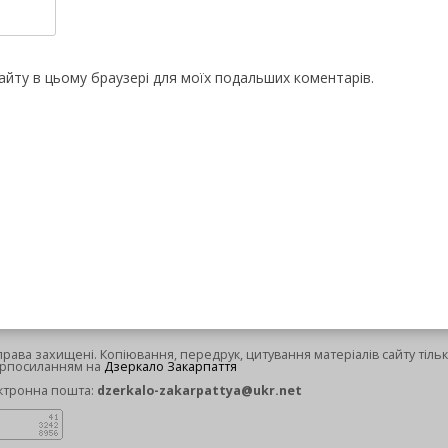
 сайту в цьому браузері для моїх подальших коментарів.
 права захищені. Копіювання, передрук, цитування матеріалів сайту тільк
ерпосиланням на
Дзеркало Закарпаття
ктронна пошта:
dzerkalo-zakarpattya@ukr.net