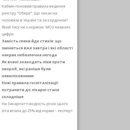
Кабмін поновив правила ведення
реєстру “Оберіг”. Що чекає на
чоловіків в Україні та за кордоном?
Який тиск не є нормою: МОЗ назвало
цифри
Замість спеки йде стихія: що
зміниться вже завтра і які області
накриє небезпечна негода
Як вчені знаходять ліки проти
хвороб, які раніше були
невиліковними
Нові правила госпіталізації:
потрапити до лікарні стане
складніше
На Закарпатті водність річок цього
літа впала до 25% від норми – експерт