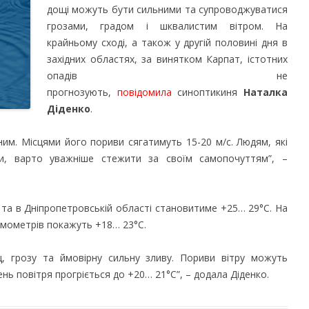
дощі можуть бути сильними та супроводжуватися
грозами, градом і шквалистим вітром. На
крайньому сході, а також у другій половині дня в
західних областях, за винятком Карпат, істотних
опадів не
прогнозують,
повідомила
синоптикиня
Наталка
Діденко
.
ьним. Місцями його пориви сягатимуть 15-20 м/с. Людям, які
и, варто уважніше стежити за своїм самопочуттям”, –
і та в Дніпропетровській області становитиме +25… 29°C. На
рмометрів покажуть +18… 23°C.
, грозу та ймовірну сильну зливу. Пориви вітру можуть
ень повітря прогріється до +20… 21°C”, – додала Діденко.