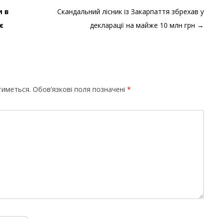
и в
Скандальний лісник із Закарпаття збрехав у
є
декларації на майже 10 млн грн
→
тиметься.
Обов’язкові поля позначені
*