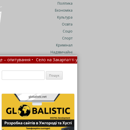
Політика
Економіка
Культура
Освіта
Соціо
Спорт
Кримінал
Надзвичайні
итування •
Село на Закарпатті у жалобі за полеглим на війні зах
На Закарпатті водність річок цього літа впала до 25% від норми 
Пошук