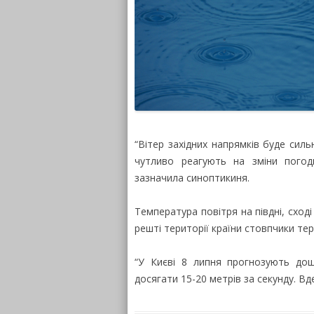
“Вітер західних напрямків буде сил
чутливо реагують на зміни погод
зазначила синоптикиня.
Температура повітря на півдні, сход
решті території країни стовпчики те
“У Києві 8 липня прогнозують дощ
досягати 15-20 метрів за секунду. Вд