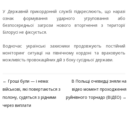
У Державній прикордонній службі підкреслюють, що наразі
ознак формування ударного угруповання або
безпосередньої загрози нового вторгнення з території
Білорусі не фіксується.
Водночас українські захисники продовжують постійний
моніторинг ситуації на північному кордоні та враховують
можливість провокаційних дій з боку сусідньої держави.
Навігація по запису
←
Гроші були — і нема:
В Польщі очевидці зняли на
військові, які повертаються з
відео момент проходження
полону, судяться з рідними
руйнівного торнадо (ВІДЕО)
→
через виплати