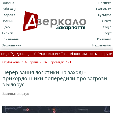
Головна
Політика
Публікації
Економіка
Здоров’я
Культура
Новини
Освіта
Відео
Соціо
Анонси
Спорт
Привітання
Кримінал
Оголошення
Надзвичайні
оїде до кінцевої: “Укрзалізниця” терміново змінює маршрути •
Ще
дили лікарку, яка подала декларацію про доходи у паперовому вид
Опубліковано: 6 Червня, 2026. Переглядів: 171
Перерізання логістики на заході –
прикордонники попередили про загрози
з Білорусі
Залишити відгук