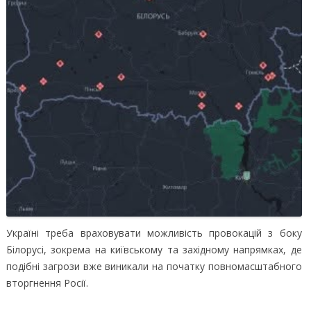
Україні треба враховувати можливість провокацій з боку
Білорусі, зокрема на київському та західному напрямках, де
подібні загрози вже виникали на початку повномасштабного
вторгнення Росії.