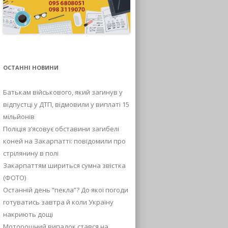
ОСТАННІ НОВИНИ
Батькам військового, який загинув у
відпустці у ДТП, відмовили у виплаті 15
мільйонів
Поліція з’ясовує обставини загибелі
коней на Закарпатті: повідомили про
стрілянину в полі
Закарпаттям шириться сумна звістка
(ФОТО)
Останній день “пекла”? До якої погоди
готуватись завтра й коли Україну
накриють дощі
Моторошний випадок стався на