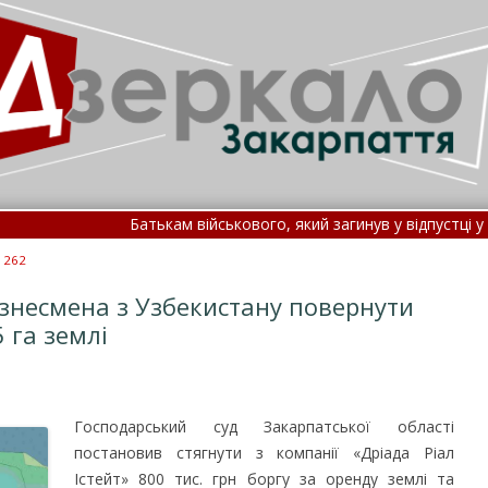
Батькам військового, який загинув у відпустці у ДТП, від
Підлітка з Угорщини віднесло течією на Закарпаття, йо
 262
ізнесмена з Узбекистану повернути
 га землі
Господарський суд Закарпатської області
постановив стягнути з компанії «Дріада Ріал
Істейт» 800 тис. грн боргу за оренду землі та