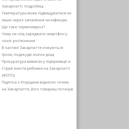
Закарпатті: подробиці
Температура може підвищуватися не
лише через запалення чи інфекцію.
Що таке термоневроз?
Чому не слід заряджати смартфон у
чохлі: роз’яснення
В частині Закарпаття очікуються
грози, подекуди значні дощі
Прокуратура вимагає у підприємця зі
Стрия знести рибники на Закарпатті
(ФОТО)
Підлітка з Угорщини віднесло течією
на Закарпаття, його товариш потонув