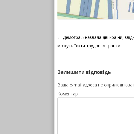
Навігація по запису
←
Демограф назвала дві країни, звідк
можуть їхати трудові мігранти
Залишити відповідь
Ваша e-mail адреса не оприлюднюва
Коментар