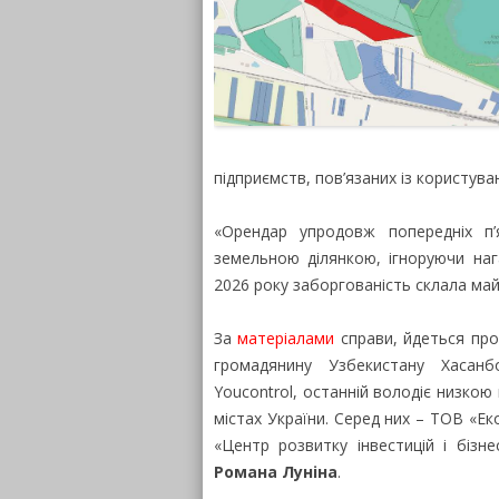
підприємств, пов’язаних із користув
«Орендар упродовж попередніх п’
земельною ділянкою, ігноруючи наг
2026 року заборгованість склала май
За
матеріалами
справи, йдеться про
громадянину Узбекистану Хаса
Youcontrol, останній володіє низкою 
містах України. Серед них – ТОВ «Ек
«Центр розвитку інвестицій і бізн
Романа Луніна
.