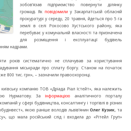
зобов’язав підприємство повернути ділянку
громаді.
Як
повідомили
у Закарпатській обласній
прокуратурі у середу, 20 травня, йдеться про 5 га
землі в селі Рокосово Хустського району, яка
перебуває у комунальній власності та призначена
для розміщення і експлуатації будівель
анням надрами.
яти років систематично не сплачував за користування
адування міськради про сплату боргу. Станом на початок
же 800 тис. грн», – зазначили правоохоронці.
 київську компанію ТОВ «Дріада Ріал Істейт», яка належить
нбою Нурматову. За
інформацією
аналітичного порталу
компаній у сфері будівництва, консалтингу і торгівлі в різних
обудінвест», якою раніше володів львів’янин
Олег Кузик
, та
есу», що мала російський слід і входила до «Рітейл Груп»