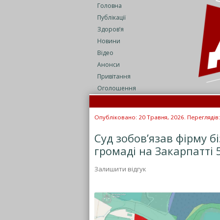
Головна
Публікації
Здоров’я
Новини
Відео
Анонси
Привітання
Оголошення
Опубліковано: 20 Травня, 2026. Переглядів:
Суд зобов’язав фірму б
громаді на Закарпатті 5
Залишити відгук