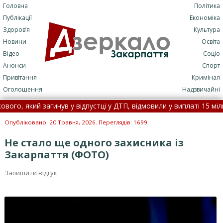
Головна
Політика
Публікації
Економіка
Здоров’я
Культура
Новини
Освіта
Відео
Соціо
Анонси
Спорт
Привітання
Кримінал
Оголошення
Надзвичайні
, який загинув у відпустці у ДТП, відмовили у виплаті 15 мільйоні
и віднесло течією на Закарпаття, його товариш потонув •
5 серп
Опубліковано: 20 Травня, 2026. Переглядів: 1699
Не стало ще одного захисника із
Закарпаття (ФОТО)
Залишити відгук