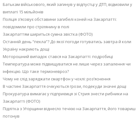
Батькам військового, який загинув у відпустці у ДТП, відмовили у
виплаті 15 мільйонів
Поліція з’ясовує обставини загибелі коней на Закарпатті:
повідомили про стрілянину в полі
Закарпаттям шириться сумна звістка (ФОТО)
Останній день “пекла”? До якої погоди готуватись завтра й коли
Україну накриють дощі
Моторошний випадок стався на Закарпатті: подробиці
Температура може підвищуватися не лише через запалення чи
інфекцію. Що таке термоневроз?
Чому не слід заряджати смартфон у чохлі: роз’яснення
В частині Закарпаття очікуються грози, подекуди значні дощі
Прокуратура вимагає у підприємця зі Стрия знести рибники на
Закарпатті (ФОТО)
Підлітка з Угорщини віднесло течією на Закарпаття, його товариш
потонув