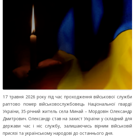
17 травня 2026 року під час проходження військової служби
раптово помер військовослужбовець Національної гвардії
України, 35-річний житель села Минай – Мордовін Олександр
Дмитрович.
Олександр став на захист України у складний для
держави час і ніс службу, залишаючись вірним військовій
присязі та українському народові до останнього дня.