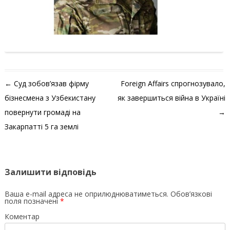
Навігація по запису
←
Суд зобов’язав фірму
Foreign Affairs спрогнозувало,
бізнесмена з Узбекистану
як завершиться війна в Україні
повернути громаді на
→
Закарпатті 5 га землі
Залишити відповідь
Ваша e-mail адреса не оприлюднюватиметься.
Обов’язкові
поля позначені
*
Коментар