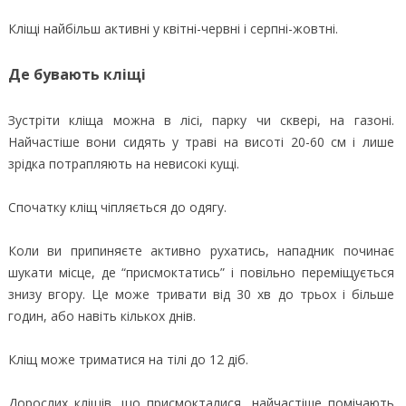
Кліщі найбільш активні у квітні-червні і серпні-жовтні.
Де бувають кліщі
Зустріти кліща можна в лісі, парку чи сквері, на газоні.
Найчастіше вони сидять у траві на висоті 20-60 см і лише
зрідка потрапляють на невисокі кущі.
Спочатку кліщ чіпляється до одягу.
Коли ви припиняєте активно рухатись, нападник починає
шукати місце, де “присмоктатись” і повільно переміщується
знизу вгору. Це може тривати від 30 хв до трьох і більше
годин, або навіть кількох днів.
Кліщ може триматися на тілі до 12 діб.
Дорослих кліщів, що присмокталися, найчастіше помічають