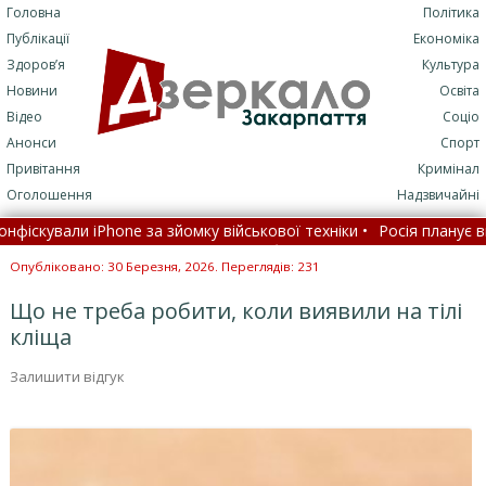
Головна
Політика
Публікації
Економіка
Здоров’я
Культура
Новини
Освіта
Відео
Соціо
Анонси
Спорт
Привітання
Кримінал
Оголошення
Надзвичайні
ували iPhone за зйомку військової техніки •
Росія планує випуск
закликав провести масштабні перевірки ТЦК на Закарпатт
Опубліковано: 30 Березня, 2026. Переглядів: 231
Що не треба робити, коли виявили на тілі
кліща
Залишити відгук