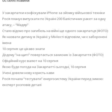
ОСТАННІ НОВИНИ
У закарпатки конфіскували iPhone за зйомку військової техніки
Росія планує випускати по Україні 200 балістичних ракет за одну
атаку, – “Мадяр”
Стало відомо про загибель на війні ще одного закарпатця (ФОТО)
Як назвати дитину в Україні: у Мін’юсті відповіли, чи є заборонені
імена
10 серпня: це цікаво знати
Додому “на щиті” повертається захисник із Закарпаття (ФОТО)
Офіційний курс валют на 10 серпня
Якою буде погода на Закарпатті сьогодні, 10 серпня
Учені довели нову користь кави
Росія почала “тестувати” енергосистему України перед зимою:
експерт розповів деталі