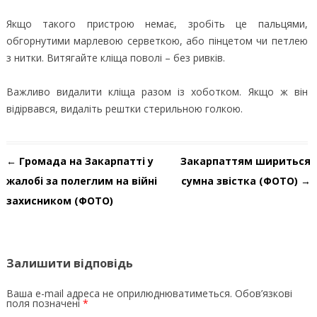
Якщо такого пристрою немає, зробіть це пальцями,
обгорнутими марлевою серветкою, або пінцетом чи петлею
з нитки. Витягайте кліща поволі – без ривків.
Важливо видалити кліща разом із хоботком. Якщо ж він
відірвався, видаліть рештки стерильною голкою.
Навігація по запису
←
Громада на Закарпатті у
Закарпаттям шириться
жалобі за полеглим на війні
сумна звістка (ФОТО)
→
захисником (ФОТО)
Залишити відповідь
Ваша e-mail адреса не оприлюднюватиметься.
Обов’язкові
поля позначені
*