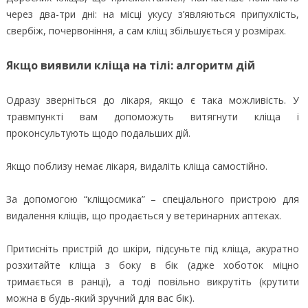
через два-три дні: на місці укусу з’являються припухлість,
свербіж, почервоніння, а сам кліщ збільшується у розмірах.
Якщо виявили кліща на тілі: алгоритм дій
Одразу зверніться до лікаря, якщо є така можливість. У
травмпункті вам допоможуть витягнути кліща і
проконсультують щодо подальших дій.
Якщо поблизу немає лікаря, видаліть кліща самостійно.
За допомогою “кліщосмика” – спеціального пристрою для
видалення кліщів, що продається у ветеринарних аптеках.
Притисніть пристрій до шкіри, підсуньте під кліща, акуратно
розхитайте кліща з боку в бік (адже хоботок міцно
тримається в ранці), а тоді повільно викрутіть (крутити
можна в будь-який зручний для вас бік).