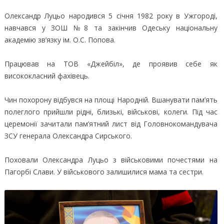
Олександр Луцьо народився 5 січня 1982 року в Ужгороді,
навчався у ЗОШ №8 та закінчив Одеську національну
академію зв’язку ім. О.С. Попова.
Працював на ТОВ «Джейбіл», де проявив себе як
висококласний фахівець.
Чин похорону відбувся на площі Народній. Вшанувати пам’ять
полеглого прийшли рідні, близькі, військові, колеги. Під час
церемонії зачитали пам’ятний лист від Головнокомандувача
ЗСУ генерала Олександра Сирського.
Поховали Олександра Луцьо з військовими почестями на
Пагорбі Слави. У військового залишилися мама та сестри.