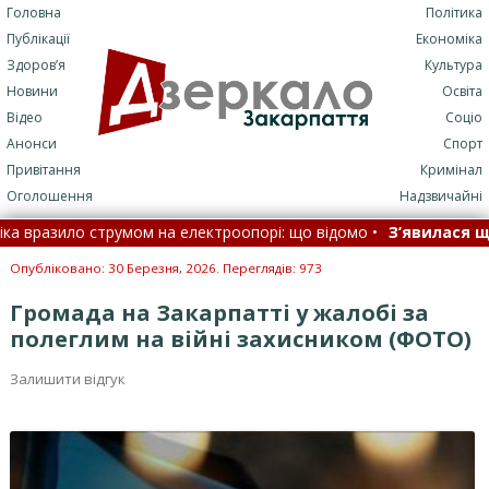
Головна
Політика
Публікації
Економіка
Здоров’я
Культура
Новини
Освіта
Відео
Соціо
Анонси
Спорт
Привітання
Кримінал
Оголошення
Надзвичайні
о струмом на електроопорі: що відомо •
З’явилася ще одна с
іли дрони, балістика та С-400, є прильоти: як ППО відбила нічну 
Опубліковано: 30 Березня, 2026. Переглядів: 973
Громада на Закарпатті у жалобі за
полеглим на війні захисником (ФОТО)
Залишити відгук