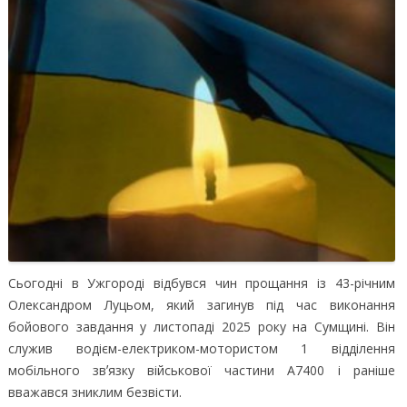
Сьогодні в Ужгороді відбувся чин прощання із 43-річним
Олександром Луцьом, який загинув під час виконання
бойового завдання у листопаді 2025 року на Сумщині.
Він
служив водієм-електриком-мотористом 1 відділення
мобільного звʼязку військової частини А7400 і раніше
вважався зниклим безвісти.