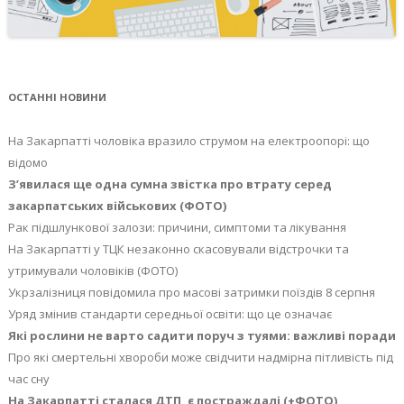
ОСТАННІ НОВИНИ
На Закарпатті чоловіка вразило струмом на електроопорі: що
відомо
З’явилася ще одна сумна звістка про втрату серед
закарпатських військових (ФОТО)
Рак підшлункової залози: причини, симптоми та лікування
На Закарпатті у ТЦК незаконно скасовували відстрочки та
утримували чоловіків (ФОТО)
Укрзалізниця повідомила про масові затримки поїздів 8 серпня
Уряд змінив стандарти середньої освіти: що це означає
Які рослини не варто садити поруч з туями: важливі поради
Про які смертельні хвороби може свідчити надмірна пітливість під
час сну
На Закарпатті сталася ДТП, є постраждалі (+ФОТО)