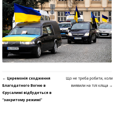
Навігація по запису
←
Церемонія сходження
Що не треба робити, коли
Благодатного Вогню в
виявили на тілі кліща
→
Єрусалимі відбудеться в
“закритому режимі”