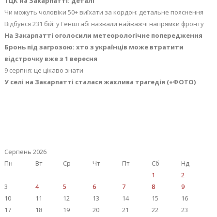
ТЦК на Закарпатті: деталі
Чи можуть чоловіки 50+ виїхати за кордон: детальне пояснення
Відбувся 231 бій: у Генштабі назвали найважчі напрямки фронту
На Закарпатті оголосили метеорологічне попередження
Бронь під загрозою: хто з українців може втратити
відстрочку вже з 1 вересня
9 серпня: це цікаво знати
У селі на Закарпатті сталася жахлива трагедія (+ФОТО)
Серпень 2026
Пн
Вт
Ср
Чт
Пт
Сб
Нд
1
2
3
4
5
6
7
8
9
10
11
12
13
14
15
16
17
18
19
20
21
22
23