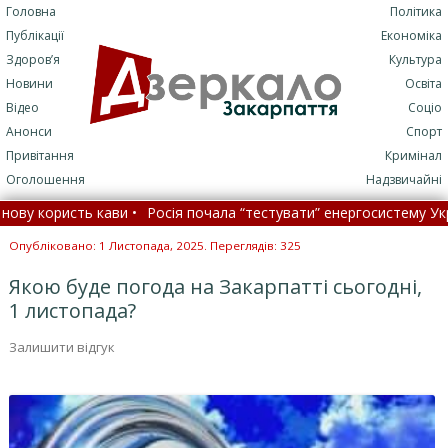
Головна
Політика
Публікації
Економіка
Здоров’я
Культура
Новини
Освіта
Відео
Соціо
Анонси
Спорт
Привітання
Кримінал
Оголошення
Надзвичайні
у користь кави •
Росія почала “тестувати” енергосистему Україн
їни стався землетрус: якої сили
•
Офіційний курс валют на 9 
Опубліковано: 1 Листопада, 2025. Переглядів: 325
Якою буде погода на Закарпатті сьогодні,
1 листопада?
Залишити відгук