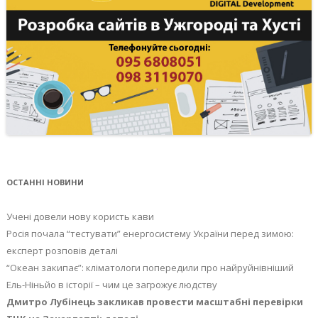
ОСТАННІ НОВИНИ
Учені довели нову користь кави
Росія почала “тестувати” енергосистему України перед зимою:
експерт розповів деталі
“Океан закипає”: кліматологи попередили про найруйнівніший
Ель-Ніньйо в історії – чим це загрожує людству
Дмитро Лубінець закликав провести масштабні перевірки