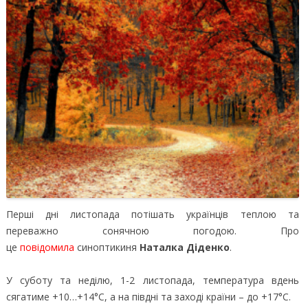
Перші дні листопада потішать українців теплою та
переважно сонячною погодою. Про
це
повідомила
синоптикиня
Наталка Діденко
.
У суботу та неділю, 1-2 листопада, температура вдень
сягатиме +10…+14°С, а на півдні та заході країни – до +17°С.