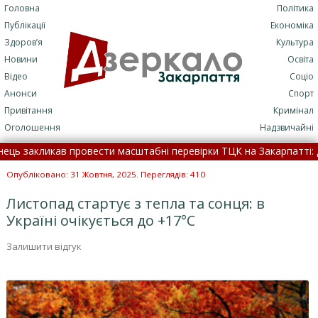
Головна
Політика
Публікації
Економіка
Здоров’я
Культура
Новини
Освіта
Відео
Соціо
Анонси
Спорт
Привітання
Кримінал
Оголошення
Надзвичайні
закликав провести масштабні перевірки ТЦК на Закарпатті: детал
дна сумна звістка про втрату серед закарпатських військ
Опубліковано: 31 Жовтня, 2025. Переглядів: 410
Листопад стартує з тепла та сонця: в
Україні очікується до +17°С
Залишити відгук