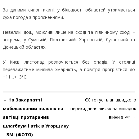
За даними синоптикині, у більшості областей утримається
суха погода з проясненнями.
Невеликі дощі можливі лише на сході та північному сході –
зокрема, у Сумській, Полтавській, Харківській, Луганській та
Донецькій областях.
У Києві листопад розпочнеться без опадів. У столиці
переважатиме мінлива хмарність, а повітря прогріється до
+11…+13°С.
Навігація по запису
←
На Закарпатті
ЄС готує план швидкого
мобілізований чоловік на
перекидання військ на випадок
автівці протаранив
війни з РФ
→
шлагбаум і втік в Угорщину
– ЗМІ (ФОТО)