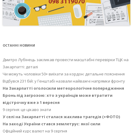
ОСТАННІ НОВИНИ
Дмитро Лубінець закликав провести масштабні перевірки ТЦК на
Закарпатті: деталі
Чи можуть чоловіки 50+ виїхати за кордон: детальне пояснення
Відбувся 231 бій: у Генштабі назвали найважчі напрямки фронту
На Закарпатті оголосили метеорологічне попередження
Бронь під загрозою: хто з українців може втратити
відстрочку вже з 1 вересня
9 серпня: це цікаво знати
У селі на Закарпатті сталася жахлива трагедія (+ФОТО)
На заході України стався землетрус: якої сили
Офіційний курс валют на 9 серпня