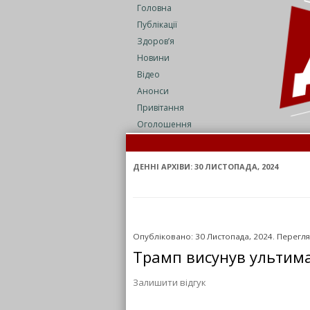
Головна
Публікації
Здоров’я
Новини
Відео
Анонси
Привітання
Оголошення
На З
На З
ДЕННІ АРХІВИ:
30 ЛИСТОПАДА, 2024
Опубліковано: 30 Листопада, 2024. Перегля
Трамп висунув ультима
Залишити відгук