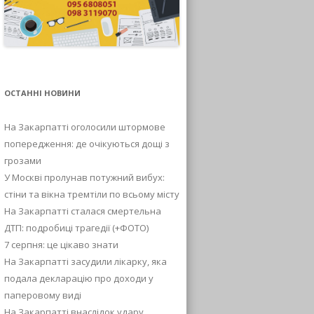
ОСТАННІ НОВИНИ
На Закарпатті оголосили штормове
попередження: де очікуються дощі з
грозами
У Москві пролунав потужний вибух:
стіни та вікна тремтіли по всьому місту
На Закарпатті сталася смертельна
ДТП: подробиці трагедії (+ФОТО)
7 серпня: це цікаво знати
На Закарпатті засудили лікарку, яка
подала декларацію про доходи у
паперовому виді
На Закарпатті внаслідок удару