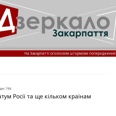
акарпатті оголосили штормове попередження: де очікуються дощі
акарпатті затримали 66-річного чоловіка за підозрою у ґв
дів: 788
тум Росії та ще кільком країнам