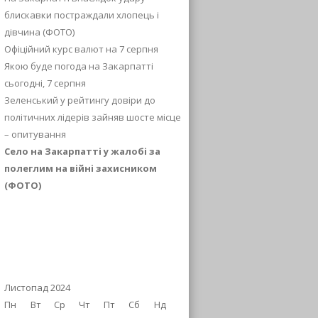
блискавки постраждали хлопець і
дівчина (ФОТО)
Офіційний курс валют на 7 серпня
Якою буде погода на Закарпатті
сьогодні, 7 серпня
Зеленський у рейтингу довіри до
політичних лідерів зайняв шосте місце
– опитування
Село на Закарпатті у жалобі за
полеглим на війні захисником
(ФОТО)
Листопад 2024
Пн
Вт
Ср
Чт
Пт
Сб
Нд