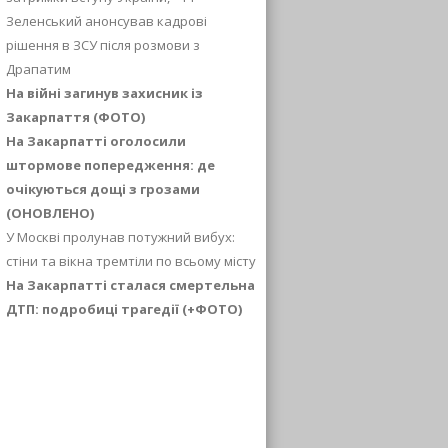
Зеленський анонсував кадрові
рішення в ЗСУ після розмови з
Драпатим
На війні загинув захисник із
Закарпаття (ФОТО)
На Закарпатті оголосили
штормове попередження: де
очікуються дощі з грозами
(ОНОВЛЕНО)
У Москві пролунав потужний вибух:
стіни та вікна тремтіли по всьому місту
На Закарпатті сталася смертельна
ДТП: подробиці трагедії (+ФОТО)