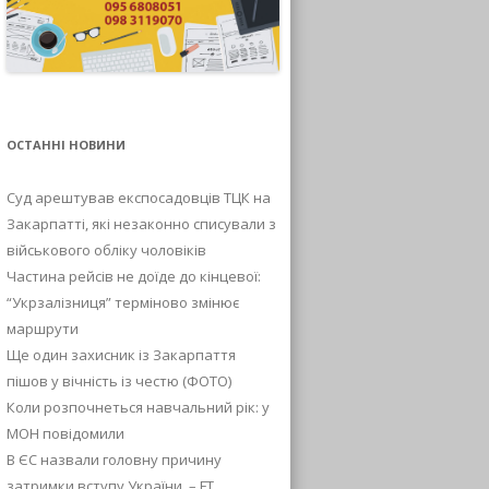
ОСТАННІ НОВИНИ
Суд арештував експосадовців ТЦК на
Закарпатті, які незаконно списували з
військового обліку чоловіків
Частина рейсів не доїде до кінцевої:
“Укрзалізниця” терміново змінює
маршрути
Ще один захисник із Закарпаття
пішов у вічність із честю (ФОТО)
Коли розпочнеться навчальний рік: у
МОН повідомили
В ЄС назвали головну причину
затримки вступу України, – FT