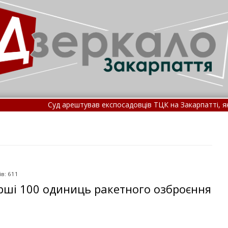
арештував експосадовців ТЦК на Закарпатті, які незаконно списув
Закарпатті сталася смертельна ДТП: подробиці трагедії (
в: 611
рші 100 одиниць ракетного озброєння