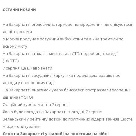
ОСТАННІ НОВИНИ
На Закарпатті оголосили штормове попередження: де очікуються
дощі з грозами
У Москві пролунав потужний вибух: стіни та вікна тремтіли по
всьому місту
На Закарпатті сталася смертельна ДТП: подробиці трагедії
(+ФОТО)
7 серпня: це цікаво знати
На Закарпатті засудили лікарку, яка подала декларацію про
доходи у паперовому виді
На Закарпатті внаслідок удару блискавки постраждали хлопець і
дівчина (ФОТО)
Офіційний курс валют на 7 серпня
Якою буде погода на Закарпатті сьогодні, 7 серпня
Зеленський у рейтингу довіри до політичних лідерів зайняв шосте
місце – опитування
Село на Закарпатті у жалобі за полеглим на війні