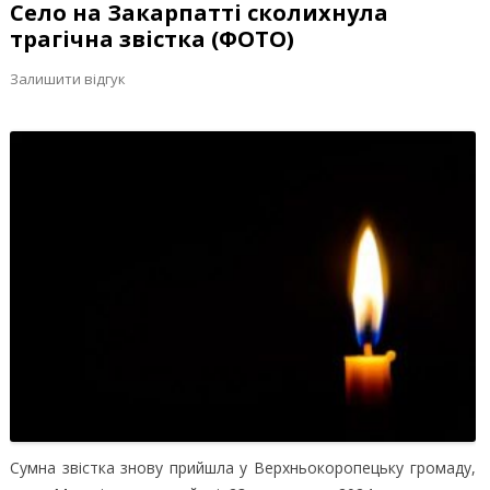
Село на Закарпатті сколихнула
трагічна звістка (ФОТО)
Залишити відгук
Сумна звістка знову прийшла у Верхньокоропецьку громаду,