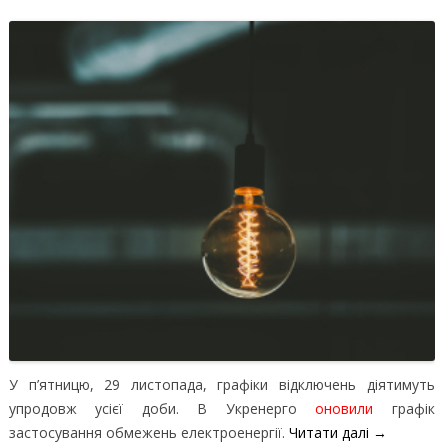
У п’ятницю, 29 листопада, графіки відключень діятимуть
упродовж усієї доби. В Укренерго
оновили
графік
застосування обмежень електроенергії.
Читати далі
→