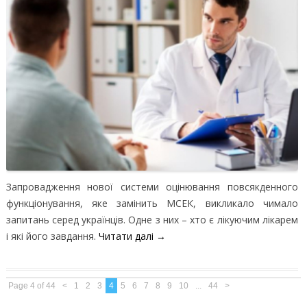
Запровадження нової системи оцінювання повсякденного
функціонування, яке замінить МСЕК, викликало чимало
запитань серед українців. Одне з них – хто є лікуючим лікарем
і які його завдання.
Читати далі
→
Page 4 of 44
<
1
2
3
4
5
6
7
8
9
10
...
44
>