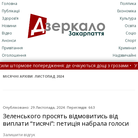
Головна
Політика
Публікації
Економіка
Здоров’я
Культура
Новини
Освіта
Відео
Соціо
Анонси
Спорт
Привітання
Кримінал
Оголошення
Надзвичайні
опередження: де очікуються дощі з грозами •
У Москві пролунав
го чоловіка за підозрою у ґвалтуванні двох дівчат
•
В Укр
МІСЯЧНІ АРХІВИ:
ЛИСТОПАД 2024
Опубліковано: 29 Листопада, 2024. Переглядів: 663
Зеленського просять відмовитись від
виплати “тисячі”: петиція набрала голоси
Залишити відгук