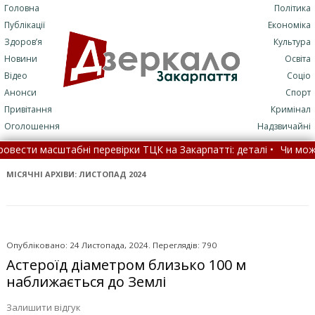
Головна
Політика
Публікації
Економіка
Здоров’я
Культура
Новини
Освіта
Відео
Соціо
Анонси
Спорт
Привітання
Кримінал
Оголошення
Надзвичайні
евірки ТЦК на Закарпатті: деталі •
Чи можуть чоловіки 50+ виї
у серед закарпатських військових (ФОТО)
•
МІСЯЧНІ АРХІВИ:
ЛИСТОПАД 2024
Опубліковано: 24 Листопада, 2024. Переглядів: 790
Астероїд діаметром близько 100 м
наближається до Землі
Залишити відгук