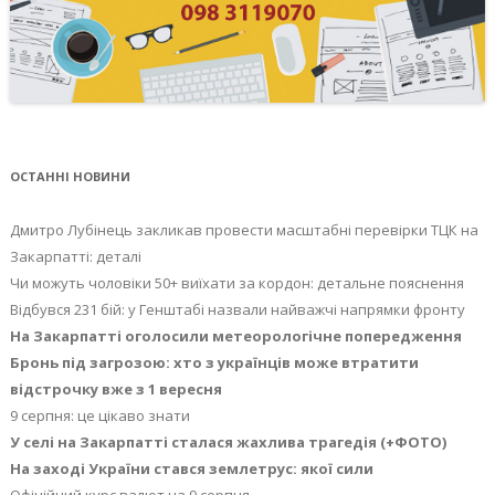
ОСТАННІ НОВИНИ
Дмитро Лубінець закликав провести масштабні перевірки ТЦК на
Закарпатті: деталі
Чи можуть чоловіки 50+ виїхати за кордон: детальне пояснення
Відбувся 231 бій: у Генштабі назвали найважчі напрямки фронту
На Закарпатті оголосили метеорологічне попередження
Бронь під загрозою: хто з українців може втратити
відстрочку вже з 1 вересня
9 серпня: це цікаво знати
У селі на Закарпатті сталася жахлива трагедія (+ФОТО)
На заході України стався землетрус: якої сили