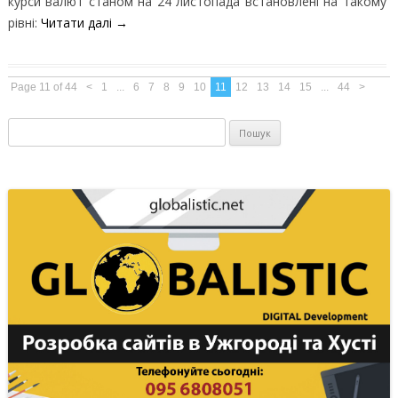
курси валют станом на 24 листопада встановлені на такому
рівні:
Читати далі
→
Page 11 of 44
<
1
...
6
7
8
9
10
11
12
13
14
15
...
44
>
Пошук