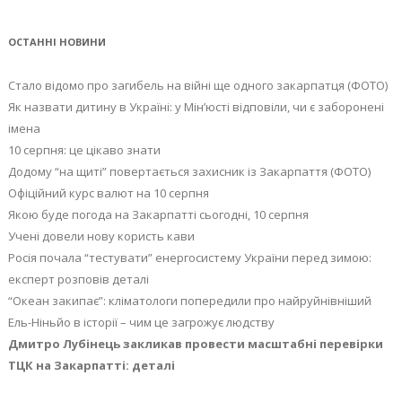
ОСТАННІ НОВИНИ
Стало відомо про загибель на війні ще одного закарпатця (ФОТО)
Як назвати дитину в Україні: у Мін’юсті відповіли, чи є заборонені
імена
10 серпня: це цікаво знати
Додому “на щиті” повертається захисник із Закарпаття (ФОТО)
Офіційний курс валют на 10 серпня
Якою буде погода на Закарпатті сьогодні, 10 серпня
Учені довели нову користь кави
Росія почала “тестувати” енергосистему України перед зимою:
експерт розповів деталі
“Океан закипає”: кліматологи попередили про найруйнівніший
Ель-Ніньйо в історії – чим це загрожує людству
Дмитро Лубінець закликав провести масштабні перевірки
ТЦК на Закарпатті: деталі