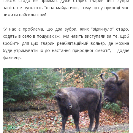
Також стадо не приймає дуже старих тварин: інші зубри
навіть не пускають їх на майданчик, тому що у природі має
вижити найсильніший.
“У нас є проблема, що два зубри, яких “відкинуло” стадо,
ходять в село в пошуках їжі. Ми навіть виступали за те, щоб
зробити для цих тварин реабілітаційний вольєр, де можна
буде утримувати їх до настання природної смерті”, – додає
фахівець.