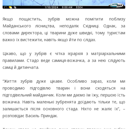
Якщо пощастить, зубрів можна помітити поблизу
Майданського лісництва, неподалік Східниці. Однак, за
словами директора, ці тварини дуже швидкі, тому туристам
важко їх вистежити, навіть якщо йти по слідах.
Цікаво, що у зубрів є чітка ієрархія з матріархальними
правилами. Стадо веде самиця-вожачка, а за нею слідують
самці й дитинчата.
“Життя зубрів дуже цікаве. Особливо зараз, коли ми
проводимо підгодівлю тварин і вони сходяться на
підгодівельний майданчик. Коли ми даємо їм їжу, першою їсть
вожачка. Навіть маленькі зубренята доїдають тільки те, що
залишається після основного стада. Ніхто не жаліє їх”, –
розповідає Василь Приндак.