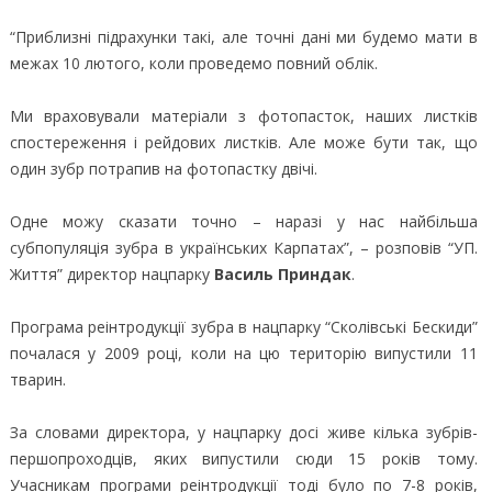
“Приблизні підрахунки такі, але точні дані ми будемо мати в
межах 10 лютого, коли проведемо повний облік.
Ми враховували матеріали з фотопасток, наших листків
спостереження і рейдових листків. Але може бути так, що
один зубр потрапив на фотопастку двічі.
Одне можу сказати точно – наразі у нас найбільша
субпопуляція зубра в українських Карпатах”, – розповів “УП.
Життя” директор нацпарку
Василь Приндак
.
Програма реінтродукції зубра в нацпарку “Сколівські Бескиди”
почалася у 2009 році, коли на цю територію випустили 11
тварин.
За словами директора, у нацпарку досі живе кілька зубрів-
першопроходців, яких випустили сюди 15 років тому.
Учасникам програми реінтродукції тоді було по 7-8 років,