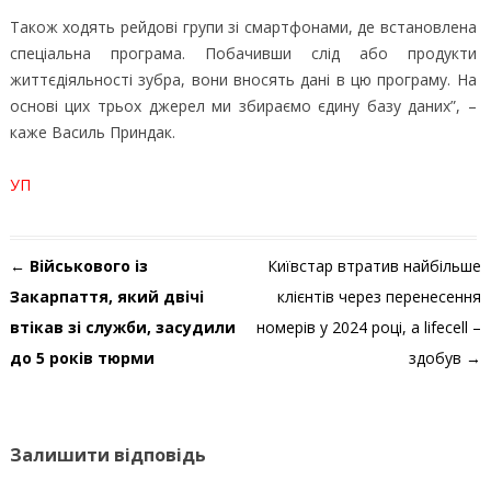
Також ходять рейдові групи зі смартфонами, де встановлена
спеціальна програма. Побачивши слід або продукти
життєдіяльності зубра, вони вносять дані в цю програму. На
основі цих трьох джерел ми збираємо єдину базу даних”, –
каже Василь Приндак.
УП
Навігація по запису
←
Військового із
Київстар втратив найбільше
Закарпаття, який двічі
клієнтів через перенесення
втікав зі служби, засудили
номерів у 2024 році, а lifecell –
до 5 років тюрми
здобув
→
Залишити відповідь