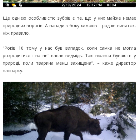
Ще однією особливістю зубрів є те, що у них майже немає
природних ворогів. А напади з боку хижаків – радше виняток,
ніж правило.
“Років 10 тому у нас був випадок, коли самка не могла
розродитися і на неї напав ведмідь. Такі нюанси бувають у
природі, коли тварина менш захищена”, – каже директор
нацпарку.