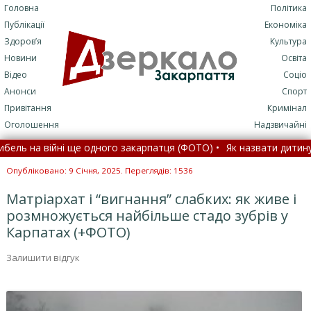
Головна
Політика
Публікації
Економіка
Здоров’я
Культура
Новини
Освіта
Відео
Соціо
Анонси
Спорт
Привітання
Кримінал
Оголошення
Надзвичайні
йні ще одного закарпатця (ФОТО) •
Як назвати дитину в Україні: у
за кордон: детальне пояснення •
Відбувся 231 бій: у Генштабі н
Опубліковано: 9 Січня, 2025. Переглядів: 1536
Матріархат і “вигнання” слабких: як живе і
розмножується найбільше стадо зубрів у
Карпатах (+ФОТО)
Залишити відгук