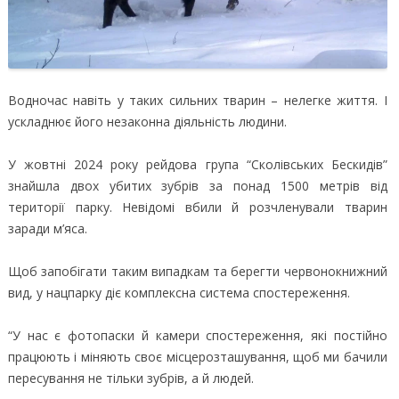
Водночас навіть у таких сильних тварин – нелегке життя. І
ускладнює його незаконна діяльність людини.
У жовтні 2024 року рейдова група “Сколівських Бескидів”
знайшла двох убитих зубрів за понад 1500 метрів від
території парку. Невідомі вбили й розчленували тварин
заради м’яса.
Щоб запобігати таким випадкам та берегти червонокнижний
вид, у нацпарку діє комплексна система спостереження.
“У нас є фотопаски й камери спостереження, які постійно
працюють і міняють своє місцерозташування, щоб ми бачили
пересування не тільки зубрів, а й людей.