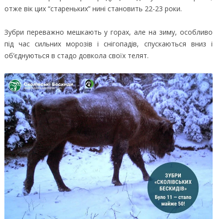
отже вік цих “стареньких” нині становить 22-23 роки.
Зубри переважно мешкають у горах, але на зиму, особливо
під час сильних морозів і снігопадів, спускаються вниз і
об’єднуються в стадо довкола своїх телят.