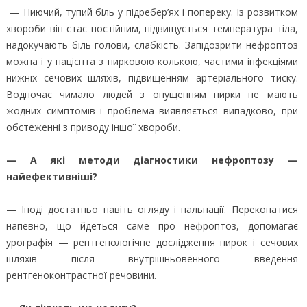
— Ниючий, тупий біль у підребер’ях і попереку. Із розвитком
хвороби він стає постійним, підвищується температура тіла,
надокучають біль голови, слабкість. Запідозрити нефроптоз
можна і у пацієнта з нирковою колькою, частими інфекціями
нижніх сечових шляхів, підвищенням артеріального тиску.
Водночас чимало людей з опущенням нирки не мають
жодних симптомів і проблема виявляється випадково, при
обстеженні з приводу іншої хвороби.
— А які методи діагностики нефроптозу —
найефективніші?
— Іноді достатньо навіть огляду і пальпації. Переконатися
напевно, що йдеться саме про нефроптоз, допомагає
урографія — рентгенологічне дослідження нирок і сечових
шляхів після внутрішньовенного введення
рентгеноконтрастної речовини.