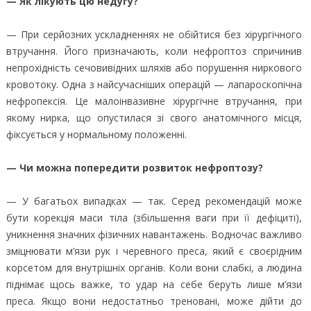
— Як лікують цю недугу?
— При серйозних ускладненнях не обійтися без хірургічного
втручання. Його призначають, коли нефроптоз спричинив
непрохідність сечовивідних шляхів або порушення ниркового
кровотоку. Одна з найсучасніших операцій — лапароскопічна
нефропексія. Це малоінвазивне хірургічне втручання, при
якому нирка, що опустилася зі свого анатомічного місця,
фіксується у нормальному положенні.
— Чи можна попередити розвиток нефроптозу?
— У багатьох випадках — так. Серед рекомендацій може
бути корекція маси тіла (збільшення ваги при її дефіциті),
уникнення значних фізичних навантажень. Водночас важливо
зміцнювати м’язи рук і черевного преса, який є своєрідним
корсетом для внутрішніх органів. Коли вони слабкі, а людина
піднімає щось важке, то удар на себе беруть лише м’язи
преса. Якщо вони недостатньо треновані, може дійти до