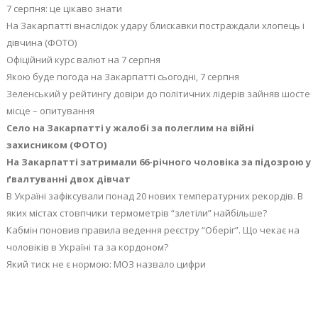
7 серпня: це цікаво знати
На Закарпатті внаслідок удару блискавки постраждали хлопець і
дівчина (ФОТО)
Офіційний курс валют на 7 серпня
Якою буде погода на Закарпатті сьогодні, 7 серпня
Зеленський у рейтингу довіри до політичних лідерів зайняв шосте
місце – опитування
Село на Закарпатті у жалобі за полеглим на війні
захисником (ФОТО)
На Закарпатті затримали 66-річного чоловіка за підозрою у
ґвалтуванні двох дівчат
В Україні зафіксували понад 20 нових температурних рекордів. В
яких містах стовпчики термометрів “злетіли” найбільше?
Кабмін поновив правила ведення реєстру “Оберіг”. Що чекає на
чоловіків в Україні та за кордоном?
Який тиск не є нормою: МОЗ назвало цифри