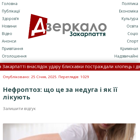
Головна
Політика
Публікації
Економіка
Здоров’я
Культура
Новини
Освіта
Відео
Соціо
Анонси
Спорт
Привітання
Кримінал
Оголошення
Надзвичайні
рпатті внаслідок удару блискавки постраждали хлопець і дівчина
о цифри •
Замість спеки йде стихія: що зміниться вже зав
Опубліковано: 25 Січня, 2025. Переглядів: 1029
Нефроптоз: що це за недуга і як її
лікують
Залишити відгук