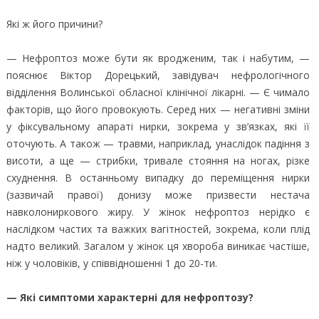
Які ж його причини?
— Нефроптоз може бути як вродженим, так і набутим, —
пояснює Віктор Дорецький, завідувач нефрологічного
відділення Волинської обласної клінічної лікарні. — Є чимало
факторів, що його провокують. Серед них — негативні зміни
у фіксувальному апараті нирки, зокрема у зв’язках, які її
оточують. А також — травми, наприклад, унаслідок падіння з
висоти, а ще — стрибки, тривале стояння на ногах, різке
схуднення. В останньому випадку до переміщення нирки
(зазвичай правої) донизу може призвести нестача
навколониркового жиру. У жінок нефроптоз нерідко є
наслідком частих та важких вагітностей, зокрема, коли плід
надто великий. Загалом у жінок ця хвороба виникає частіше,
ніж у чоловіків, у співвідношенні 1 до 20-ти.
— Які симптоми характерні для нефроптозу?