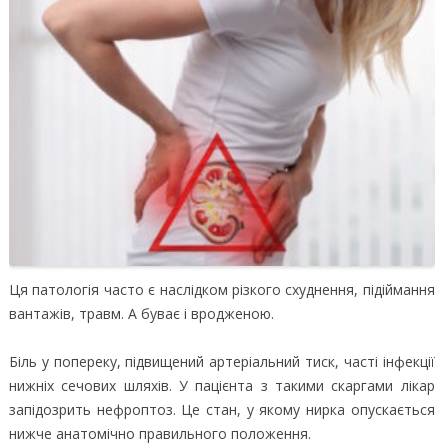
Ця патологія часто є наслідком різкого схуднення, підіймання
вантажів, травм. А буває і вродженою.
Біль у попереку, підвищений артеріальний тиск, часті інфекції
нижніх сечових шляхів. У пацієнта з такими скаргами лікар
запідозрить нефроптоз. Це стан, у якому нирка опускається
нижче анатомічно правильного положення.