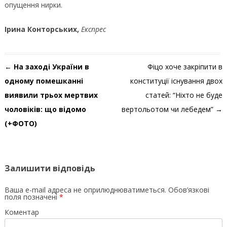
опущення нирки.
Ірина Конторських,
Експрес
Навігація по запису
←
На заході України в
Фіцо хоче закріпити в
одному помешканні
конституції існування двох
виявили трьох мертвих
статей: “Ніхто не буде
чоловіків: що відомо
вертольотом чи лебедем”
→
(+ФОТО)
Залишити відповідь
Ваша e-mail адреса не оприлюднюватиметься.
Обов’язкові
поля позначені
*
Коментар