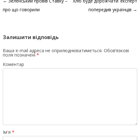
Навігація по запису
←
Зеленський провів Ставку –
Хліб буде дорожчати: експерт
про що говорили
попередив українців
→
Залишити відповідь
Ваша e-mail адреса не оприлюднюватиметься.
Обов’язкові
поля позначені
*
Коментар
Ім'я
*