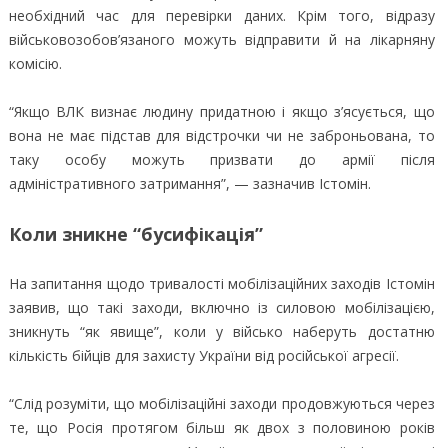
необхідний час для перевірки даних. Крім того, відразу
військовозобов’язаного можуть відправити й на лікарняну
комісію.
“Якщо ВЛК визнає людину придатною і якщо з’ясується, що
вона не має підстав для відстрочки чи не заброньована, то
таку особу можуть призвати до армії після
адміністративного затримання”, — зазначив Істомін.
Коли зникне “бусифікація”
На запитання щодо тривалості мобілізаційних заходів Істомін
заявив, що такі заходи, включно із силовою мобілізацією,
зникнуть “як явище”, коли у військо наберуть достатню
кількість бійців для захисту України від російської агресії.
“Слід розуміти, що мобілізаційні заходи продовжуються через
те, що Росія протягом більш як двох з половиною років