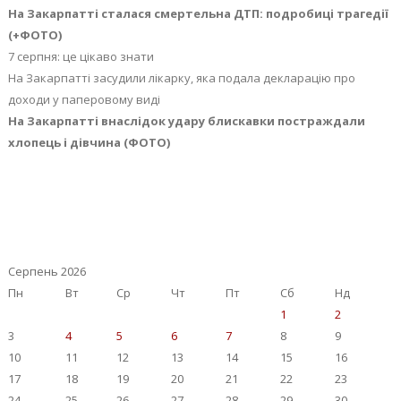
На Закарпатті сталася смертельна ДТП: подробиці трагедії
(+ФОТО)
7 серпня: це цікаво знати
На Закарпатті засудили лікарку, яка подала декларацію про
доходи у паперовому виді
На Закарпатті внаслідок удару блискавки постраждали
хлопець і дівчина (ФОТО)
Серпень 2026
Пн
Вт
Ср
Чт
Пт
Сб
Нд
1
2
3
4
5
6
7
8
9
10
11
12
13
14
15
16
17
18
19
20
21
22
23
24
25
26
27
28
29
30