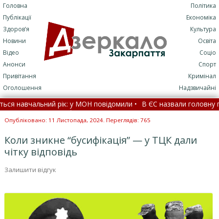
Головна
Політика
Публікації
Економіка
Здоров’я
Культура
Новини
Освіта
Відео
Соціо
Анонси
Спорт
Привітання
Кримінал
Оголошення
Надзвичайні
авчальний рік: у МОН повідомили •
В ЄС назвали головну причин
слідок удару блискавки постраждали хлопець і дівчина (
Опубліковано: 11 Листопада, 2024. Переглядів: 765
Коли зникне “бусифікація” — у ТЦК дали
чітку відповідь
Залишити відгук