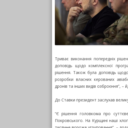
Триває виконання попередніх ріше
доповідь щодо комплексної програ
рішення. Також була доповідь щодо
розробки власних керованих авіаб
дронів та інших видів озброєння”, – 
До Ставки президент заслухав велик
“Є рішення головкома про суттєве
Покровського. На Курщині наші хло
тисячне вороже угруповання”, – дода