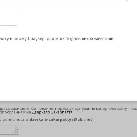
 сайту в цьому браузері для моїх подальших коментарів.
 права захищені. Копіювання, передрук, цитування матеріалів сайту тільк
ерпосиланням на
Дзеркало Закарпаття
ктронна пошта:
dzerkalo-zakarpattya@ukr.net