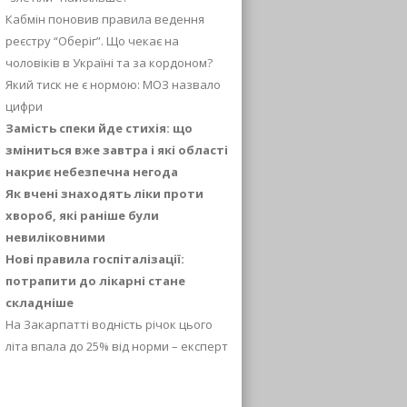
Кабмін поновив правила ведення
реєстру “Оберіг”. Що чекає на
чоловіків в Україні та за кордоном?
Який тиск не є нормою: МОЗ назвало
цифри
Замість спеки йде стихія: що
зміниться вже завтра і які області
накриє небезпечна негода
Як вчені знаходять ліки проти
хвороб, які раніше були
невиліковними
Нові правила госпіталізації:
потрапити до лікарні стане
складніше
На Закарпатті водність річок цього
літа впала до 25% від норми – експерт