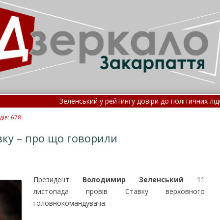
Зеленський у рейтингу довіри до політичних лідерів 
Нові правила госпіталізації: потрапити до лік
дів: 678
вку – про що говорили
Президент
Володимир Зеленський
11
листопада провів Ставку верховного
головнокомандувача.