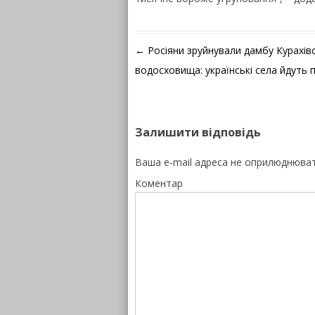
Навігація по запису
←
Росіяни зруйнували дамбу Курахів
водосховища: українські села йдуть п
Залишити відповідь
Ваша e-mail адреса не оприлюднюва
Коментар