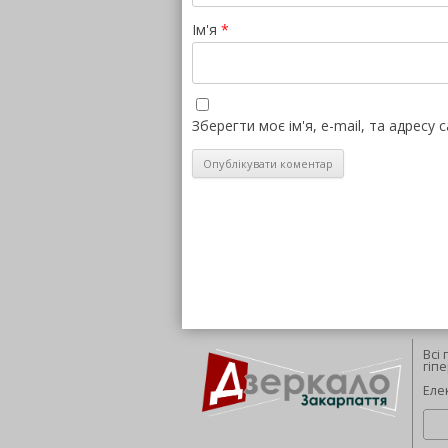
Ім'я
*
Зберегти моє ім'я, e-mail, та адресу
Всі
гіп
Еле