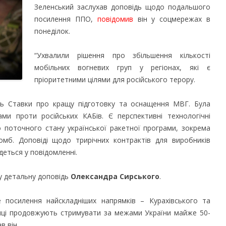
Зеленський заслухав доповідь щодо подальшого
посилення ППО,
повідомив
він у соцмережах в
понеділок.
“Ухвалили рішення про збільшення кількості
мобільних вогневих груп у регіонах, які є
пріоритетними цілями для російського терору.
нь Ставки про кращу підготовку та оснащення МВГ. Була
ми проти російських КАБів. Є перспективні технологічні
 поточного стану української ракетної програми, зокрема
омб. Доповіді щодо трирічних контрактів для виробників
йдеться у повідомленні.
у детальну доповідь
Олександра Сирського
.
 посилення найскладніших напрямків – Курахівського та
пці продовжують стримувати за межами України майже 50-
в він.