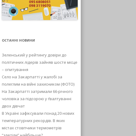
ОСТАННІ НОВИНИ
Зеленський у рейтингу довіри до
політичних лідерів зайняв шосте місце
– опитування
Село на Закарпатті у жалобі за
полеглим на війні захисником (ФОТО)
На Закарпатті затримали 66-річного
чоловіка за підозрою у ґвалтуванні
двох дівчат
В Україні зафіксували понад 20 нових
температурних рекордів. В яких
містах стовпчики термометрів
“злетіли” найбільше?