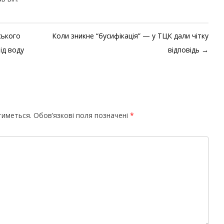
ського
Коли зникне “бусифікація” — у ТЦК дали чітку
ід воду
відповідь
→
тиметься.
Обов’язкові поля позначені
*