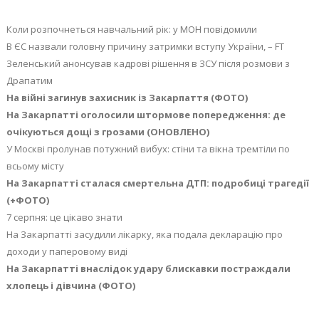
Коли розпочнеться навчальний рік: у МОН повідомили
В ЄС назвали головну причину затримки вступу України, – FT
Зеленський анонсував кадрові рішення в ЗСУ після розмови з
Драпатим
На війні загинув захисник із Закарпаття (ФОТО)
На Закарпатті оголосили штормове попередження: де
очікуються дощі з грозами (ОНОВЛЕНО)
У Москві пролунав потужний вибух: стіни та вікна тремтіли по
всьому місту
На Закарпатті сталася смертельна ДТП: подробиці трагедії
(+ФОТО)
7 серпня: це цікаво знати
На Закарпатті засудили лікарку, яка подала декларацію про
доходи у паперовому виді
На Закарпатті внаслідок удару блискавки постраждали
хлопець і дівчина (ФОТО)