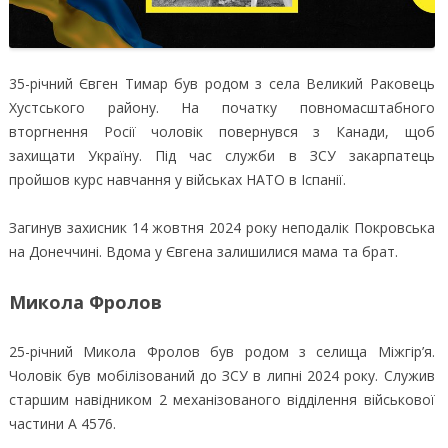
35-річний Євген Тимар був родом з села Великий Раковець
Хустського району. На початку повномасштабного
вторгнення Росії чоловік повернувся з Канади, щоб
захищати Україну. Під час служби в ЗСУ закарпатець
пройшов курс навчання у військах НАТО в Іспанії.
Загинув захисник 14 жовтня 2024 року неподалік Покровська
на Донеччині. Вдома у Євгена залишилися мама та брат.
Микола Фролов
25-річний Микола Фролов був родом з селища Міжгір’я.
Чоловік був мобілізований до ЗСУ в липні 2024 року. Служив
старшим навідником 2 механізованого відділення військової
частини А 4576.