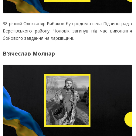
38-річний Олександр Рибаков був родом з села Підвиноградів
Берегівського району. Чоловік загинув під час виконання
бойового завдання на Харківщині.
Вʼячеслав Молнар