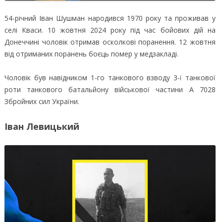
54-річний Іван Шушман народився 1970 року та проживав у
селі Кваси. 10 жовтня 2024 року під час бойових дій на
Донеччині чоловік отримав осколкові поранення. 12 жовтня
від отриманих поранень боєць помер у медзакладі.
Чоловік був навідником 1-го танкового взводу 3-ї танкової
роти танкового батальйону військової частини А 7028
Збройних сил України.
Іван Левицький