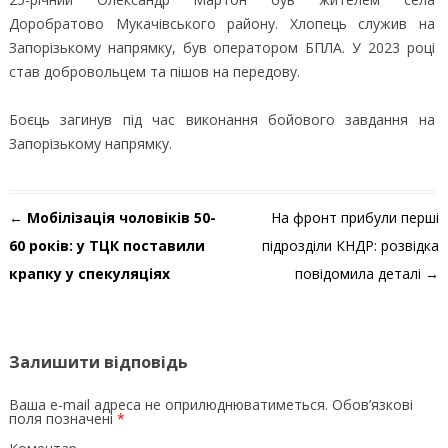
Доробратово Мукачівського району. Хлопець служив на
Запорізькому напрямку, був оператором БПЛА. У 2023 році
став добровольцем та пішов на передову.
Боєць загинув під час виконання бойового завдання на
Запорізькому напрямку.
Навігація по запису
←
Мобілізація чоловіків 50-
На фронт прибули перші
60 років: у ТЦК поставили
підрозділи КНДР: розвідка
крапку у спекуляціях
повідомила деталі
→
Залишити відповідь
Ваша e-mail адреса не оприлюднюватиметься.
Обов’язкові
поля позначені
*