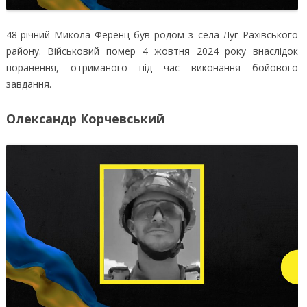
48-річний Микола Ференц був родом з села Луг Рахівського
району. Військовий помер 4 жовтня 2024 року внаслідок
поранення, отриманого під час виконання бойового
завдання.
Олександр Корчевський