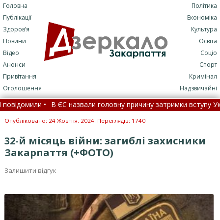
Головна
Політика
Публікації
Економіка
Здоров’я
Культура
Новини
Освіта
Відео
Соціо
Анонси
Спорт
Привітання
Кримінал
Оголошення
Надзвичайні
 головну причину затримки вступу України, – FT •
Зеленський ан
ь і дівчина (ФОТО)
•
Офіційний курс валют на 7 серпня •
Якою
Опубліковано: 24 Жовтня, 2024. Переглядів: 1740
32-й місяць війни: загиблі захисники
Закарпаття (+ФОТО)
Залишити відгук