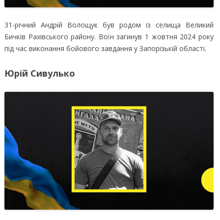
31-річний Андрій Волощук був родом із селища Великий
Бичків Рахівського району. Воїн загинув 1 жовтня 2024 року
під час виконання бойового завдання у Запорізькій області.
Юрій Сивулько