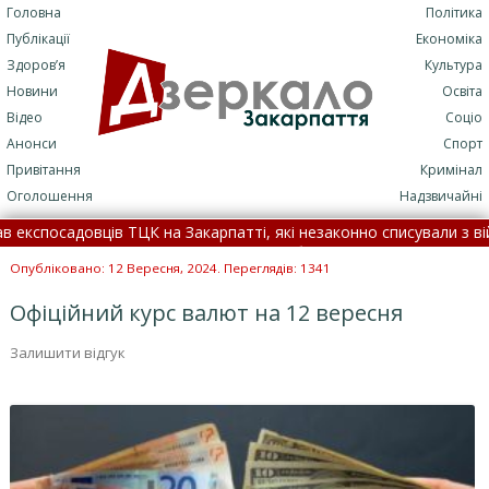
Головна
Політика
Публікації
Економіка
Здоров’я
Культура
Новини
Освіта
Відео
Соціо
Анонси
Спорт
Привітання
Кримінал
Оголошення
Надзвичайні
посадовців ТЦК на Закарпатті, які незаконно списували з військо
сталася смертельна ДТП: подробиці трагедії (+ФОТО)
•
7 с
Опубліковано: 12 Вересня, 2024. Переглядів: 1341
Офіційний курс валют на 12 вересня
Залишити відгук