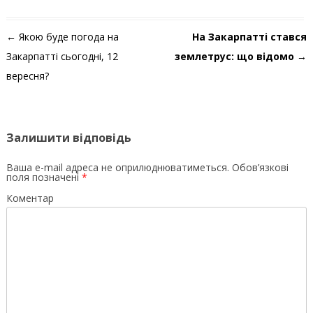
Навігація по запису
←
Якою буде погода на
На Закарпатті стався
Закарпатті сьогодні, 12
землетрус: що відомо
→
вересня?
Залишити відповідь
Ваша e-mail адреса не оприлюднюватиметься.
Обов’язкові
поля позначені
*
Коментар