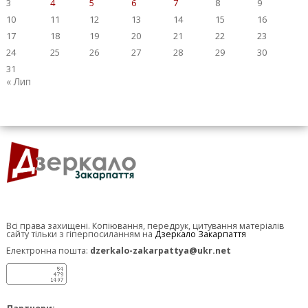
3
4
5
6
7
8
9
10
11
12
13
14
15
16
17
18
19
20
21
22
23
24
25
26
27
28
29
30
31
« Лип
Всі права захищені. Копіювання, передрук, цитування матеріалів
сайту тільки з гіперпосиланням на
Дзеркало Закарпаття
Електронна пошта:
dzerkalo-zakarpattya@ukr.net