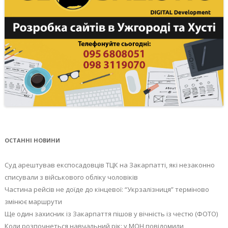
ОСТАННІ НОВИНИ
Суд арештував експосадовців ТЦК на Закарпатті, які незаконно
списували з військового обліку чоловіків
Частина рейсів не доїде до кінцевої: “Укрзалізниця” терміново
змінює маршрути
Ще один захисник із Закарпаття пішов у вічність із честю (ФОТО)
Коли розпочнеться навчальний рік: у МОН повідомили