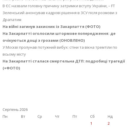
В ЄС назвали головну причину затримки вступу України, – FT
Зеленський анонсував кадрові рішення в ЗСУ після розмови з
Драпатим
На війні загинув захисник із Закарпаття (ФОТО)
На Закарпатті оголосили штормове попередження: де
очікуються дощі з грозами (ОНОВЛЕНО)
У Москві пролунав потужний вибух: стіни та вікна тремтіли по
всьому місту
На Закарпатті сталася смертельна ДТП: подробиці трагедії
(+ФОТО)
Серпень 2026
Пн
Вт
Ср
Чт
Пт
Сб
Нд
1
2