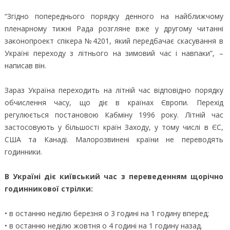
“Згідно попереднього порядку денного на найближчому
пленарному тижні Рада розгляне вже у другому читанні
законопроект спікера №4201, який передбачає скасування в
Україні переходу з літнього на зимовий час і навпаки”, –
написав він.
Зараз Україна переходить на літній час відповідно порядку
обчислення часу, що діє в країнах Європи. Перехід
регулюється постановою Кабміну 1996 року. Літній час
застосовують у більшості країн Заходу, у тому числі в ЄС,
США та Канаді. Малорозвинені країни не переводять
годинники.
В Україні діє київський час з переведенням щорічно
годинникової стрілки:
• в останню неділю березня о 3 годині на 1 годину вперед;
• в останню неділю жовтня о 4 годині на 1 годину назад.