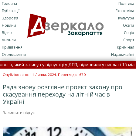
Головна
Політика
Публікації
Економіка
Здоров’я
Культура
Новини
Освіта
Відео
Соціо
Анонси
Спорт
Привітання
Кримінал
Оголошення
Надзвичайні
 який загинув у відпустці у ДТП, відмовили у виплаті 15 мільйонів
 віднесло течією на Закарпаття, його товариш потонув •
5 серпн
Опубліковано: 11 Липня, 2024. Переглядів: 670
Рада знову розгляне проект закону про
скасування переходу на літній час в
Україні
Залишити відгук