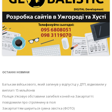
ОСТАННІ НОВИНИ
Батькам військового, який загинув у відпустці у ДТП, відмовили у
виплаті 15 мільйонів
Поліція з’ясовує обставини загибелі коней на Закарпатті:
повідомили про стрілянину в полі
Закарпаттям шириться сумна звістка (ФОТО)