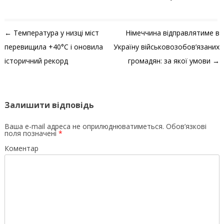
Навігація по запису
←
Температура у низці міст
Німеччина відправлятиме в
перевищила +40°C і оновила
Україну військовозобов’язаних
історичний рекорд
громадян: за якої умови
→
Залишити відповідь
Ваша e-mail адреса не оприлюднюватиметься.
Обов’язкові
поля позначені
*
Коментар