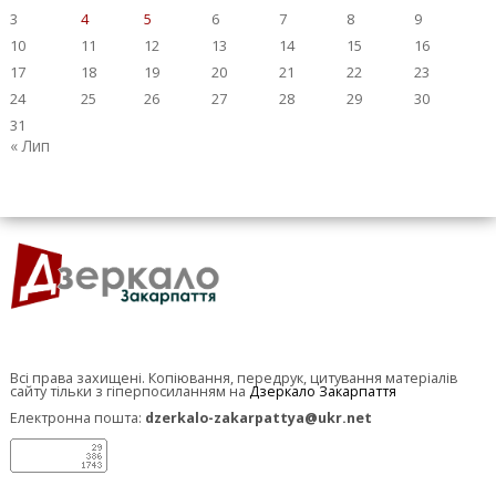
3
4
5
6
7
8
9
10
11
12
13
14
15
16
17
18
19
20
21
22
23
24
25
26
27
28
29
30
31
« Лип
Всі права захищені. Копіювання, передрук, цитування матеріалів
сайту тільки з гіперпосиланням на
Дзеркало Закарпаття
Електронна пошта:
dzerkalo-zakarpattya@ukr.net