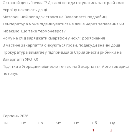
Останній день “пекла”? До якої погоди готуватись завтра й коли
Україну накриють дощі
Моторошний випадок стався на Закарпатті: подробиці
Температура може підвищуватися не лише через запалення чи
інфекцію. Що таке термоневроз?
Чому не слід заряджати смартфон у чохлі: роз’яснення
В частині Закарпаття очікуються грози, подекуди значні дощі
Прокуратура вимагає у підприємця зі Стрия знести рибники на
Закарпатті (ФОТО)
Підлітка з Угорщини віднесло течією на Закарпаття, його товариш
потонув
Серпень 2026
Пн
Вт
Ср
Чт
Пт
Сб
Нд
1
2